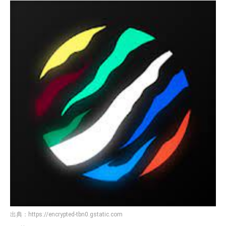
出典：
https://encrypted-tbn0.gstatic.com