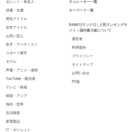
タレント・有名人
キュレーター一覧
俳優・女優
キーワード一覧
男性アイドル
RANK1[ランク1]｜人気ランキングサ
女性アイドル
イト～国内最大級について
お笑い芸人
運営者
歌手・アーティスト
利用規約
スポーツ選手
プライバシー
モデル
サイトマップ
声優・アニメ・漫画
お問い合せ
YouTuber・配信者
PC版
テレビ・映画
韓国・アジア
海外・世界
生活雑貨
家電製品
IT・ガジェット