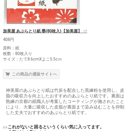
加美屋 あぶらとり紙 墨(80枚入)【加美屋】
408円
原料：紙
枚数：80枚入り
サイズ：たて8.6cmXよこ5.5cｍ
この商品の通販サイトへ
神美屋のあぶらとり紙は竹炭を配合した黒練粉を使用し、皮
脂の吸収力を向上したおすすめのあぶらとり紙です。裏面は
熟練の京都の紙職人が考案したコーティングが施されたこと
により、大量に吸収した皮脂が裏面まで染み込むことを抑制
した丈夫でおすすめのあぶらとり紙です。
これがないと困るというくらい気に入ってます。