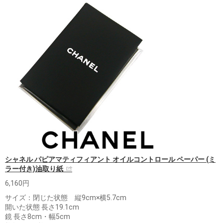
シャネル パピアマティフィアント オイルコントロール ペーパー (ミ
ラー付き)油取り紙
6,160円
サイズ：閉じた状態 縦9cm×横5.7cm
開いた状態 長さ19.1cm
鏡 長さ8cm・幅5cm