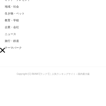
地域・社会
生き物・ペット
教育・学校
企業・会社
ニュース
旅行・鉄道
テーマパーク
Copyright (C) RANK1[ランク1]｜人気ランキングサイト～国内最大級