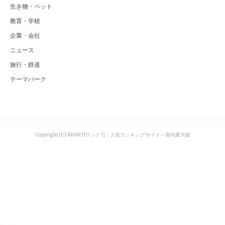
生き物・ペット
教育・学校
企業・会社
ニュース
旅行・鉄道
テーマパーク
Copyright (C) RANK1[ランク1]｜人気ランキングサイト～国内最大級