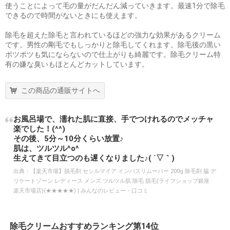
使うことによって毛の量がだんだん減っていきます。最速1分で除毛
できるので時間がないときにも使えます。
除毛を超えた除毛と言われているほどの強力な効果があるクリーム
です。男性の剛毛でもしっかりと除毛してくれます。除毛後の黒い
ポツポツも気にならないので仕上がりも綺麗です。除毛クリーム特
有の嫌な臭いもほとんどカットしています。
この商品の通販サイトへ
お風呂場で、濡れた肌に直接、手でつけれるのでメッチャ
楽でした！(^^)
その後、5分～10分くらい放置♪
肌は、ツルツル^o^
生えてきて目立つのも遅くなりました♪( ´▽｀)
出典：
【楽天市場】脱毛剤 セシルマイア インバスリムーバー 200g 除毛剤 脇 デ
リケートゾーン レディース メンズ ツルツル肌 除毛 脱毛(ライフショップ銀座
楽天市場店)(★★★★★) | みんなのレビュー・口コミ
除毛クリームおすすめランキング第14位