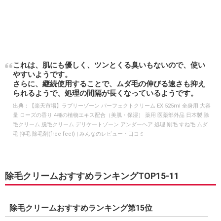
これは、肌にも優しく、ツンとくる臭いもないので、使い
やすいようです。
さらに、継続使用することで、ムダ毛の伸びる速さも抑え
られるようで、処理の間隔が長くなっているようです。
出典：
【楽天市場】ラブリーゾーン パーフェクトクリーム EX 525ml 全身用 大容
量 ローズの香り 4種の植物エキス配合（美肌・保湿） 薬用 医薬部外品 日本製 除
毛クリーム 脱毛クリーム デリケートゾーン アンダーヘア 処理 剛毛 すね毛 ムダ
毛 抑毛 除毛剤(free feel) | みんなのレビュー・口コミ
除毛クリームおすすめランキングTOP15-11
除毛クリームおすすめランキング第15位