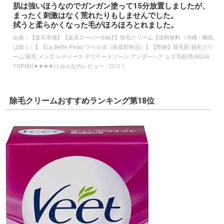
肌は強いほうなのでガンガン塗って15分放置しましたが、
まったく刺激はなく荒れたりもしませんでした。
拭うと柔らかくなった毛がほろほろとれました。
出典：
【楽天市場】【楽天スーパーSALE】除毛クリーム【送料無料（沖縄・離島
は除く）】【La Belle Peau ラベルポ（医薬部外品）】【即納】除毛剤 脱毛クリ
ーム 除毛 メンズ レディース デリケートゾーン アンダーヘア ムダ毛処理(AQUA
TOPIA)(★★★★) | みんなのレビュー・口コミ
除毛クリームおすすめランキング第18位