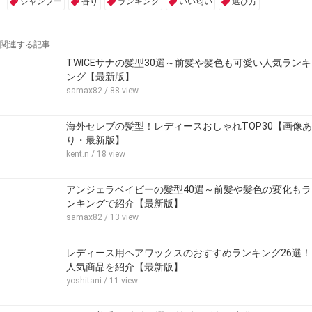
シャンプー
香り
ランキング
いい匂い
選び方
関連する記事
TWICEサナの髪型30選～前髪や髪色も可愛い人気ランキ
ング【最新版】
samax82
/ 88 view
海外セレブの髪型！レディースおしゃれTOP30【画像あ
り・最新版】
kent.n
/ 18 view
アンジェラベイビーの髪型40選～前髪や髪色の変化もラ
ンキングで紹介【最新版】
samax82
/ 13 view
レディース用ヘアワックスのおすすめランキング26選！
人気商品を紹介【最新版】
yoshitani
/ 11 view