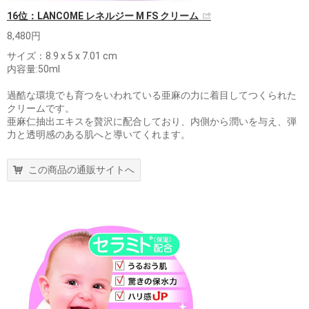
16位：LANCOME レネルジー M FS クリーム
8,480円
サイズ：‎8.9 x 5 x 7.01 cm
内容量:50ml
過酷な環境でも育つをいわれている亜麻の力に着目してつくられた
クリームです。
亜麻仁抽出エキスを贅沢に配合しており、内側から潤いを与え、弾
力と透明感のある肌へと導いてくれます。
この商品の通販サイトへ