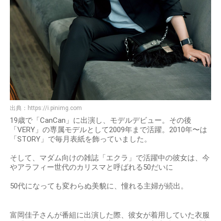
出典：
https://i.pinimg.com
19歳で「CanCan」に出演し、モデルデビュー。その後
「VERY」の専属モデルとして2009年まで活躍。2010年〜は
「STORY」で毎月表紙を飾っていました。
そして、マダム向けの雑誌「エクラ」で活躍中の彼女は、今
やアラフィー世代のカリスマと呼ばれる50だいに
50代になっても変わらぬ美貌に、憧れる主婦が続出。
富岡佳子さんが番組に出演した際、彼女が着用していた衣服