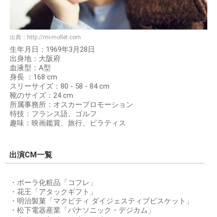
出典：
http://mi-mollet.com
生年月日：1969年3月28日
出身地：大阪府
血液型：A型
身長 ：168 cm
スリーサイズ：80 - 58 - 84 cm
靴のサイズ：24 cm
所属事務所：オスカープロモーション
特技：フランス語、ゴルフ
趣味：映画鑑賞、旅行、ピラティス
出演CM一覧
・ポーラ化粧品「コフレ」
・花王「アタックギフト」
・明治製菓「マクビティ ダイジェスティブビスケット」
・松下電器産業「パナソニック・デジカム」