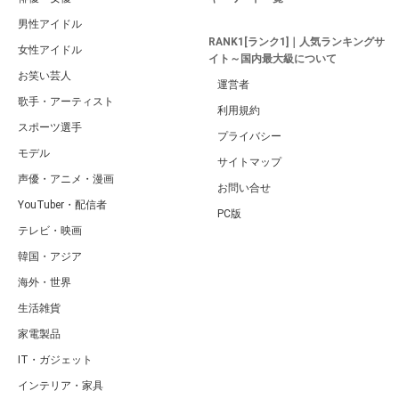
男性アイドル
RANK1[ランク1]｜人気ランキングサ
女性アイドル
イト～国内最大級について
お笑い芸人
運営者
歌手・アーティスト
利用規約
スポーツ選手
プライバシー
モデル
サイトマップ
声優・アニメ・漫画
お問い合せ
YouTuber・配信者
PC版
テレビ・映画
韓国・アジア
海外・世界
生活雑貨
家電製品
IT・ガジェット
インテリア・家具