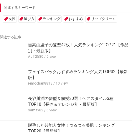
関連するキーワード
女性
選び方
ランキング
おすすめ
リップクリーム
関連する記事
吉高由里子の髪型42枚！人気ランキングTOP21【作品
別・最新版】
AJT2580
/ 6 view
フェイスパックおすすめランキング人気TOP32【最新
版】
remochan8818
/ 10 view
長谷川潤の髪型＆前髪30選！ヘアスタイル3種
TOP10【長さ＆アレンジ別・最新版】
samax82
/ 5 view
脱毛した芸能人女性！つるつる美肌ランキング
TOP20【最新版】