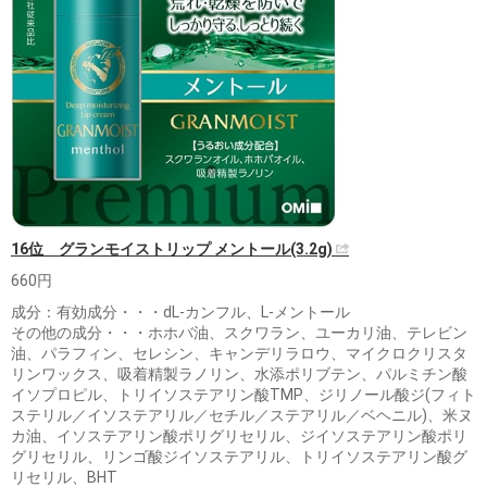
16位 グランモイストリップ メントール(3.2g)
660円
成分：有効成分・・・dL-カンフル、L-メントール
その他の成分・・・ホホバ油、スクワラン、ユーカリ油、テレビン
油、パラフィン、セレシン、キャンデリラロウ、マイクロクリスタ
リンワックス、吸着精製ラノリン、水添ポリブテン、パルミチン酸
イソプロピル、トリイソステアリン酸TMP、ジリノール酸ジ(フィト
ステリル／イソステアリル／セチル／ステアリル／ベヘニル)、米ヌ
カ油、イソステアリン酸ポリグリセリル、ジイソステアリン酸ポリ
グリセリル、リンゴ酸ジイソステアリル、トリイソステアリン酸グ
リセリル、BHT