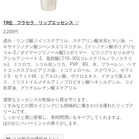
19位 フラセラ リップエッセンス
2,200円
成分：リンゴ酸ジイソステアリル、ステアリン酸水添ヒマシ油、ヘ
キサイソノナン酸ジペンタエリスリチル、(イソノナン酸ポリグリセ
リル-2／ダイマージリノール酸)コポリマー、ビスジグリセリルポリ
アシルアジペート-2、脂肪酸( C10- 30)(コレステリル／ラノステリ
ル)、ミツロウ、シリル化シリカ、PVP、BG、水、フラーレン、ヘマ
トコッカスプルビアリス油、トコフェロール、スクワラン、セラミ
ド3、セラミド6II、ヒアルロン酸、ザクロエキス、イチョウ葉エキ
ス、ミリストイルメチルアミノプロピオン酸ヘキシルデシル、コメ
胚芽油、グリチルレチン酸ステアリル
濃密なエッセンスが乾燥から唇を守ります。
くすみなどの唇エイジングにも積極的に働きかける優れたリップク
リームです。
しっかりと唇に密着し、長時間潤いをキープしてくれますよ。
ほのかにペパーミントの香りがします。