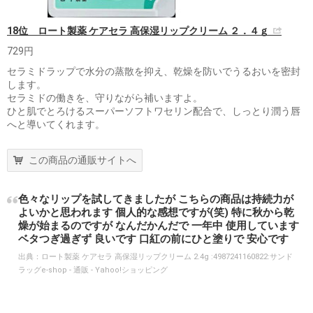
18位 ロート製薬 ケアセラ 高保湿リップクリーム ２．４ｇ
729円
セラミドラップで水分の蒸散を抑え、乾燥を防いでうるおいを密封
します。
セラミドの働きを、守りながら補いますよ。
ひと肌でとろけるスーパーソフトワセリン配合で、しっとり潤う唇
へと導いてくれます。
この商品の通販サイトへ
色々なリップを試してきましたが こちらの商品は持続力が
よいかと思われます 個人的な感想ですが(笑) 特に秋から乾
燥が始まるのですが なんだかんだで 一年中 使用しています
ベタつぎ過ぎず 良いです 口紅の前にひと塗りで 安心です
出典：
ロート製薬 ケアセラ 高保湿リップクリーム 2.4g :4987241160822:サンド
ラッグe-shop - 通販 - Yahoo!ショッピング