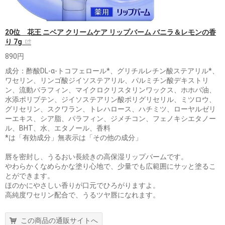
20位 花王 ニベア クリームケア リップバーム バニラ＆レモンの香
り 7g
890円
成分：酢酸DL-α-トコフェロール*、グリチルレチン酸ステアリル*、
ワセリン、リンゴ酸ジイソステアリル、パルミチン酸デキストリ
ン、流動バラフィン、マイクロクリスタリンワックス、ホホバ油、
水添ポリブテン、ジイソステアリン酸ポリグリセリル、ミツロウ、
グリセリン、スクワラン、トレハロース、ハチミツ、ローヤルゼリ
ーエキス、シア脂、パラフィン、ジメチコン、フェノキシエタノー
ル、BHT、水、エタノール、香料
*は「有効成分」無表示は「その他の成分」
唇を密封し、うるおい長続きの高保湿リップバームです。
やわらかくなめらかな塗り心地で、少量でも広範囲にサッと塗るこ
とができます。
ほのかにやさしい香りが口元でひろがりますよ。
高純度ワセリン配合で、うるツヤ唇になれます。
この商品の通販サイトへ