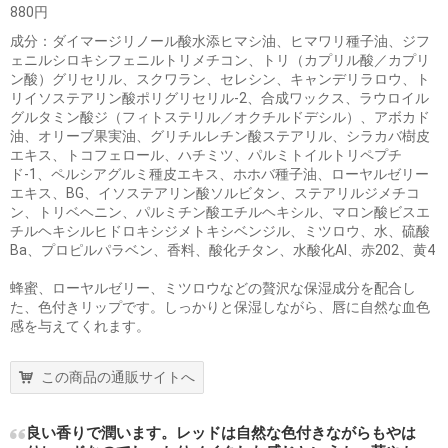
880円
成分：ダイマージリノール酸水添ヒマシ油、ヒマワリ種子油、ジフ
ェニルシロキシフェニルトリメチコン、トリ（カプリル酸／カプリ
ン酸）グリセリル、スクワラン、セレシン、キャンデリラロウ、ト
リイソステアリン酸ポリグリセリル-2、合成ワックス、ラウロイル
グルタミン酸ジ（フィトステリル／オクチルドデシル）、アボカド
油、オリーブ果実油、グリチルレチン酸ステアリル、シラカバ樹皮
エキス、トコフェロール、ハチミツ、パルミトイルトリペプチ
ド-1、ペルシアグルミ種皮エキス、ホホバ種子油、ローヤルゼリー
エキス、BG、イソステアリン酸ソルビタン、ステアリルジメチコ
ン、トリベヘニン、パルミチン酸エチルヘキシル、マロン酸ビスエ
チルヘキシルヒドロキシジメトキシベンジル、ミツロウ、水、硫酸
Ba、プロピルパラベン、香料、酸化チタン、水酸化Al、赤202、黄4
蜂蜜、ローヤルゼリー、ミツロウなどの贅沢な保湿成分を配合し
た、色付きリップです。しっかりと保湿しながら、唇に自然な血色
感を与えてくれます。
この商品の通販サイトへ
良い香りで潤います。レッドは自然な色付きながらもやは