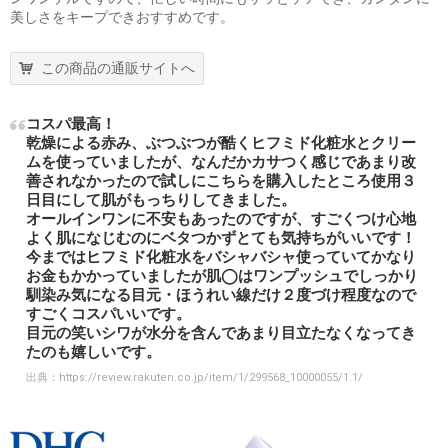
美しさをキープできおすすめです。
この商品の通販サイトへ
コスパ最高！
乾燥による赤み、ぶつぶつが酷くヒフミド化粧水とクリー
ムを使っていましたが、なんだかカサつく感じであまり改
善されなかったので試しにこちらを購入したところ使用３
日目にして肌がもっちりしてきました。
オールインワンに不安もあったのですが、すごくつけ心地
よく肌になじむのにベタつかずとても気持ちがいいです！
今まではヒフミド化粧水をバシャバシャ使っていてかなり
お金もかかっていましたが肌◯はワンプッシュでしっかり
馴染み気になる目元・ほうれい線だけ２度づけ程度なので
すごくコスパいいです。
目元の笑いシワが水分を含んであまり目立たなくなってき
たのも嬉しいです。
出典：
https://review.rakuten.co.jp/item/1/299568_10000055/1.1/