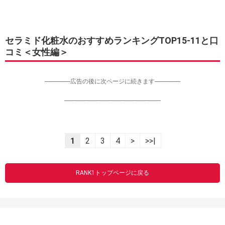
セラミド化粧水のおすすめランキングTOP15-11と口
コミ＜女性編＞
-----------------広告の後に次ページに続きます-----------------
----------------------------------------------------------------
1
2
3
4
>
>>|
RANK1トップページに戻る