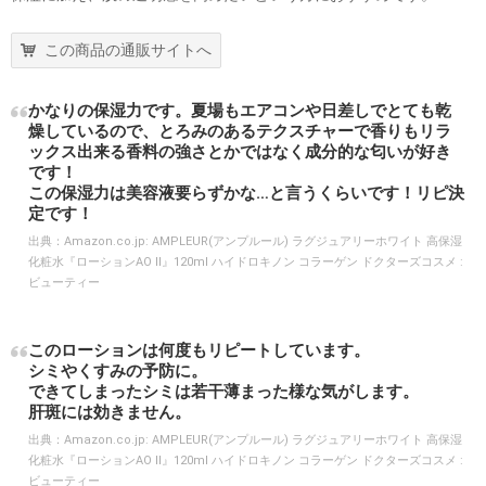
この商品の通販サイトへ
かなりの保湿力です。夏場もエアコンや日差しでとても乾
燥しているので、とろみのあるテクスチャーで香りもリラ
ックス出来る香料の強さとかではなく成分的な匂いが好き
です！
この保湿力は美容液要らずかな…と言うくらいです！リピ決
定です！
出典：
Amazon.co.jp: AMPLEUR(アンプルール) ラグジュアリーホワイト 高保湿
化粧水『ローションAO II』120ml ハイドロキノン コラーゲン ドクターズコスメ :
ビューティー
このローションは何度もリピートしています。
シミやくすみの予防に。
できてしまったシミは若干薄まった様な気がします。
肝斑には効きません。
出典：
Amazon.co.jp: AMPLEUR(アンプルール) ラグジュアリーホワイト 高保湿
化粧水『ローションAO II』120ml ハイドロキノン コラーゲン ドクターズコスメ :
ビューティー