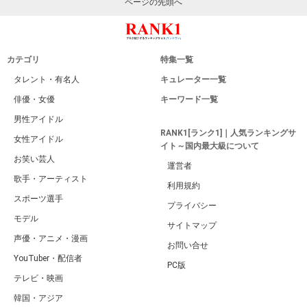
ページの先頭へ
カテゴリ
特集一覧
タレント・有名人
キュレーター一覧
俳優・女優
キーワード一覧
男性アイドル
RANK1[ランク1]｜人気ランキングサ
女性アイドル
イト～国内最大級について
お笑い芸人
運営者
歌手・アーティスト
利用規約
スポーツ選手
プライバシー
モデル
サイトマップ
声優・アニメ・漫画
お問い合せ
YouTuber・配信者
PC版
テレビ・映画
韓国・アジア