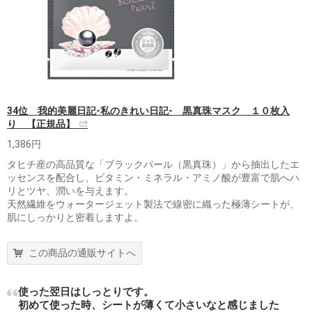
34位 我的美麗日記-私のきれい日記- 黒真珠マスク １０枚入
り 【正規品】
1,386円
タヒチ産の高品質な「ブラックパール（黒真珠）」から抽出したエ
ッセンスを配合し、ビタミン・ミネラル・アミノ酸が豊富で肌へハ
リとツヤ、潤いを与えます。
天然繊維をウォータージェット製法で線密に織った極薄シートが、
肌にしっかりと密着しますよ。
この商品の通販サイトへ
使った翌日はしっとりです。
初めて使った時、シートが薄くて小さいなと感じました