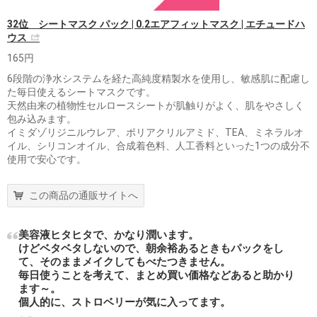
32位 シートマスク パック | 0.2エアフィットマスク | エチュードハ
ウス
165円
6段階の浄水システムを経た高純度精製水を使用し、敏感肌に配慮し
た毎日使えるシートマスクです。
天然由来の植物性セルロースシートが肌触りがよく、肌をやさしく
包み込みます。
イミダゾリジニルウレア、ポリアクリルアミド、TEA、ミネラルオ
イル、シリコンオイル、合成着色料、人工香料といった1つの成分不
使用で安心です。
この商品の通販サイトへ
美容液ヒタヒタで、かなり潤います。
けどベタベタしないので、朝余裕あるときもパックをし
て、そのままメイクしてもべたつきません。
毎日使うことを考えて、まとめ買い価格などあると助かり
ます～。
個人的に、ストロベリーが気に入ってます。