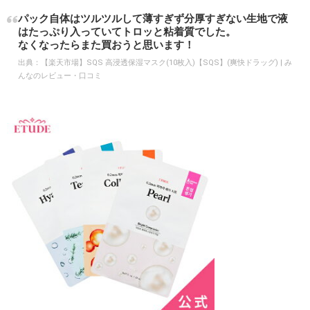
パック自体はツルツルして薄すぎず分厚すぎない生地で液
はたっぷり入っていてトロッと粘着質でした。
なくなったらまた買おうと思います！
出典：
【楽天市場】SQS 高浸透保湿マスク(10枚入)【SQS】(爽快ドラッグ) | み
んなのレビュー・口コミ