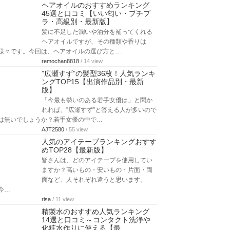
ヘアオイルのおすすめランキング
45選と口コミ【いい匂い・プチプ
ラ・高級別・最新版】
髪に不足した潤いや油分を補ってくれる
ヘアオイルですが、その種類や香りは
様々です。今回は、ヘアオイルの選び方と…
remochan8818
/ 14 view
”広瀬すず”の髪型36枚！人気ランキ
ングTOP15【出演作品別・最新
版】
「今最も勢いのある若手女優は」と聞か
れれば、”広瀬すず”と答える人が多いので
は無いでしょうか？若手女優の中で…
AJT2580
/ 55 view
人気のアイテープランキングおすす
めTOP28【最新版】
皆さんは、どのアイテープを使用してい
ますか？高いもの・安いもの・片面・両
面など、人それぞれ違うと思います。
今…
risa
/ 11 view
精製水のおすすめ人気ランキング
14選と口コミ～コンタクト洗浄や
化粧水作りに使える【最…