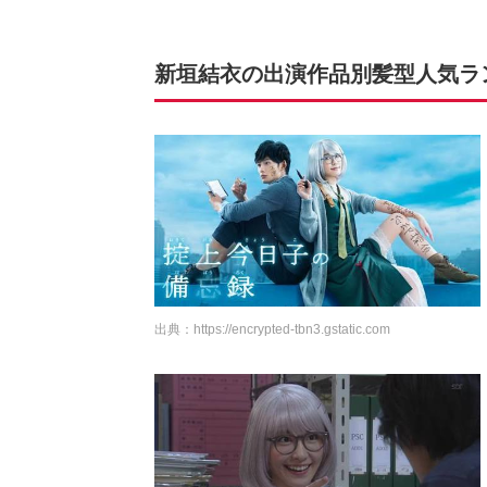
新垣結衣の出演作品別髪型人気ランキ
出典：
https://encrypted-tbn3.gstatic.com