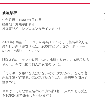
新垣結衣
生年月日：1988年6月11日
出身地：沖縄県那覇市
所属事務所：レプロエンタテインメント
2001年に雑誌「ニコラ」の専属モデルとして芸能界入りを
果たした新垣結衣さんは、2006年にグリコの「ポッキー」
のCMに出演し、ブレイク。
以降多数のドラマや映画、CMに出演し続けている新垣結衣
さんは、今では国民的人気女優の1人に。
「ガッキーを嫌いな人はいないのではないか？」なんて言
われるほど好感度の高い新垣結衣さんは、老若男女問わず
憧れの的。
今回は、そんな新垣結衣の出演作品別に、人気のある髪型
をTOP24まで発表しちゃいます！