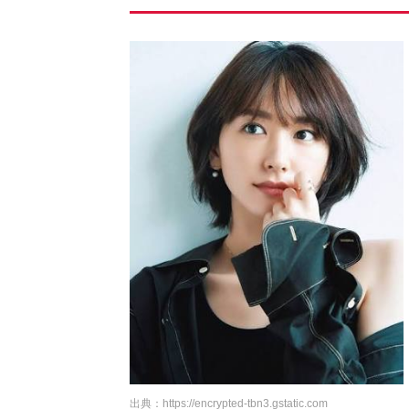
出典：
https://encrypted-tbn3.gstatic.com