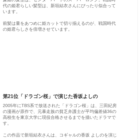
代の姫君らしい髪型は、新垣結衣さんにぴったり似合って
います。
前髪は量をあつめに姫カットで切り揃えるのが、戦国時代
の姫君らしさを倍増させています。
第21位「ドラゴン桜」で演じた香坂よしの
2005年にTBS系で放送された「ドラゴン桜」は、三田紀房
の漫画が原作で、元暴走族の貧乏弁護士が平均偏差値36の
高校生を東京大学に現役合格させるまでを描いたドラマで
す。
この作品で新垣結衣さんは、コギャルの香坂 よしのを演じ