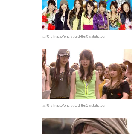
出典：
https://encrypted-tbn0.gstatic.com
出典：
https://encrypted-tbn1.gstatic.com