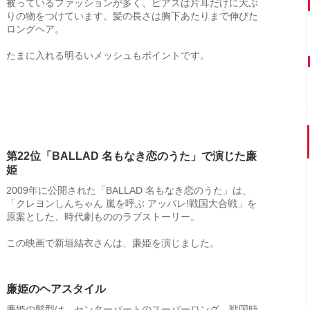
被っているファッションが多く、ピアスは片耳だけに大ぶ
りの物をつけています。髪の長さは胸下あたりまで伸びた
ロングヘア。
たまに入れる明るいメッシュもポイントです。
第22位「BALLAD 名もなき恋のうた」で演じた廉
姫
2009年に公開された「BALLAD 名もなき恋のうた」は、
「クレヨンしんちゃん 嵐を呼ぶ アッパレ!戦国大合戦」を
原案とした、時代劇もののラブストーリー。
この映画で新垣結衣さんは、廉姫を演じました。
廉姫のヘアスタイル
廉姫の髪型は、センターパートのスーパーロング。戦国時