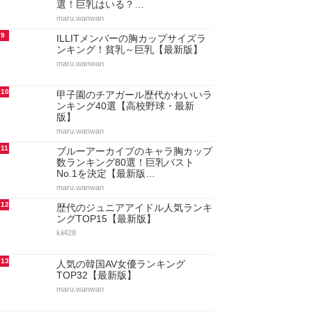
選！巨乳はいる？…
maru.wanwan
9
ILLITメンバーの胸カップサイズラ
ンキング！貧乳～巨乳【最新版】
maru.wanwan
10
甲子園のチアガール歴代かわいいラ
ンキング40選【高校野球・最新
版】
maru.wanwan
11
ブルーアーカイブのキャラ胸カップ
数ランキング80選！巨乳バスト
No.1を決定【最新版…
maru.wanwan
12
歴代のジュニアアイドル人気ランキ
ングTOP15【最新版】
kii428
13
人気の韓国AV女優ランキング
TOP32【最新版】
maru.wanwan