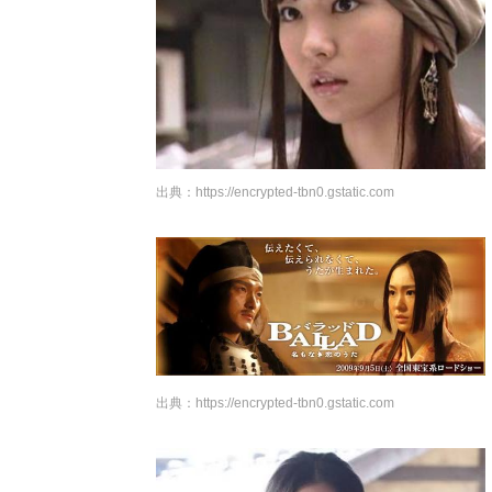
出典：
https://encrypted-tbn0.gstatic.com
出典：
https://encrypted-tbn0.gstatic.com