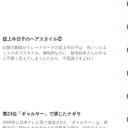
掟上今日子のヘアスタイル②
白髪の眼鏡がトレードマークの掟上今日子は、丸いシルエ
ットのボブスタイル。個性的なのに、新垣結衣さんがやる
と可愛く見えてしまうんだから、不思議ですよね！
第23位「ギャルサー」で演じたナギサ
2006年に日本テレビ系で放送された「ギャルサー」は、突
然渋谷に現れたカウボーイの北島進之助が、渋谷のギャル