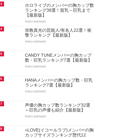
3
ホロライブのメンバーの胸カップ数
ランキング38選！貧乳～巨乳まで
【最新版】
maru.wanwan
4
崇教真光の芸能人/有名人22選！衝
撃ランキング【最新版】
maru.wanwan
5
CANDY TUNEメンバーの胸カップ
数・巨乳ランキング7選【最新版】
maru.wanwan
6
HANAメンバーの胸カップ数・巨乳
ランキング7選【最新版】
maru.wanwan
7
声優の胸カップ数ランキング32選
～巨乳の声優も紹介【最新版】
maru.wanwan
8
=LOVE(イコールラブ)メンバーの胸
カップサイズランキング歴代12