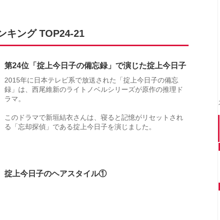
ング TOP24-21
第24位「掟上今日子の備忘録」で演じた掟上今日子
2015年に日本テレビ系で放送された「掟上今日子の備忘
録」は、西尾維新のライトノベルシリーズが原作の推理ド
ラマ。
このドラマで新垣結衣さんは、寝ると記憶がリセットされ
る「忘却探偵」である掟上今日子を演じました。
掟上今日子のヘアスタイル①