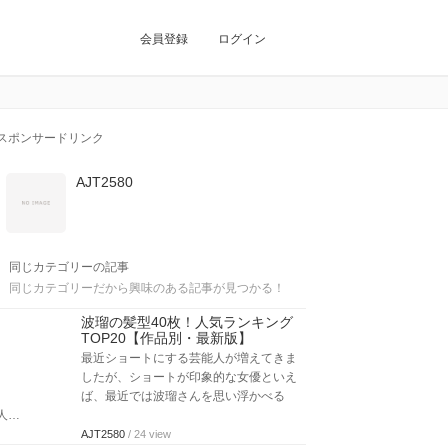
会員登録
ログイン
スポンサードリンク
AJT2580
同じカテゴリーの記事
同じカテゴリーだから興味のある記事が見つかる！
波瑠の髪型40枚！人気ランキング
TOP20【作品別・最新版】
最近ショートにする芸能人が増えてきま
したが、ショートが印象的な女優といえ
ば、最近では波瑠さんを思い浮かべる
人…
AJT2580
/ 24 view