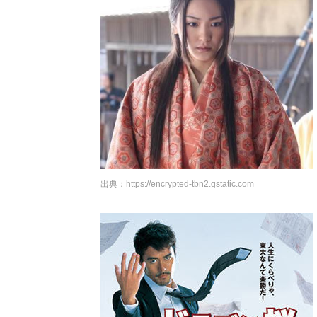
出典：
https://encrypted-tbn2.gstatic.com