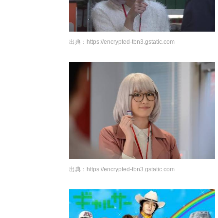
出典：
https://encrypted-tbn3.gstatic.com
出典：
https://encrypted-tbn3.gstatic.com