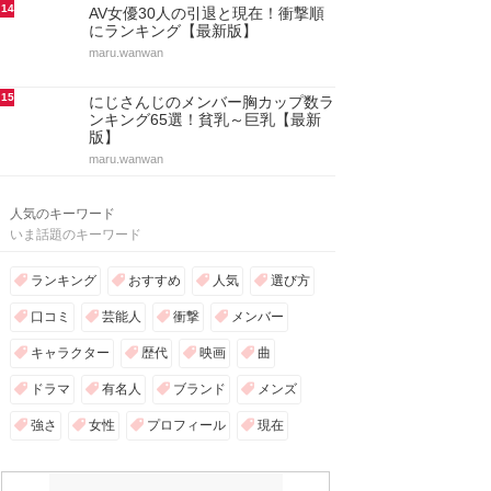
14
AV女優30人の引退と現在！衝撃順
にランキング【最新版】
maru.wanwan
15
にじさんじのメンバー胸カップ数ラ
ンキング65選！貧乳～巨乳【最新
版】
maru.wanwan
人気のキーワード
いま話題のキーワード
ランキング
おすすめ
人気
選び方
口コミ
芸能人
衝撃
メンバー
キャラクター
歴代
映画
曲
ドラマ
有名人
ブランド
メンズ
強さ
女性
プロフィール
現在