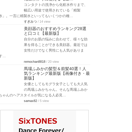
コンタクトの洗浄から化粧水作りまで、
幅広い用途で使用されている「精製
水」。一言に精製水といってもいくつかの種…
すぎみつ
/ 14 view
美顔器のおすすめランキング28選
と口コミ【最新版】
自分のお肌の悩みに合わせて、様々な効
果を得ることができる美顔器。最近では
女性だけでなく男性にも人気がありま
す…
remochan8818
/ 20 view
馬場ふみかの髪型＆前髪40選！人
気ランキング最新版【画像付き・最
新版】
女優としてもモグラ女子としても大人気
の馬場ふみかちゃん。そんな馬場ふみか
ちゃんのヘアスタイルが気になる人必見…
samax82
/ 5 view