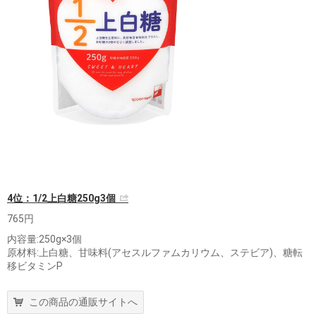
4位：1/2上白糖250g3個
765円
内容量:250g×3個
原材料:上白糖、甘味料(アセスルファムカリウム、ステビア)、糖転
移ビタミンP
この商品の通販サイトへ