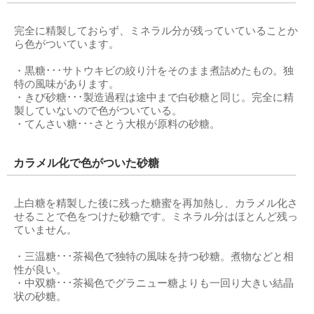
完全に精製しておらず、ミネラル分が残っていていることか
ら色がついています。
・黒糖･･･サトウキビの絞り汁をそのまま煮詰めたもの。独
特の風味があります。
・きび砂糖･･･製造過程は途中まで白砂糖と同じ。完全に精
製していないので色がついている。
・てんさい糖･･･さとう大根が原料の砂糖。
カラメル化で色がついた砂糖
上白糖を精製した後に残った糖蜜を再加熱し、カラメル化さ
せることで色をつけた砂糖です。ミネラル分はほとんど残っ
ていません。
・三温糖･･･茶褐色で独特の風味を持つ砂糖。煮物などと相
性が良い。
・中双糖･･･茶褐色でグラニュー糖よりも一回り大きい結晶
状の砂糖。