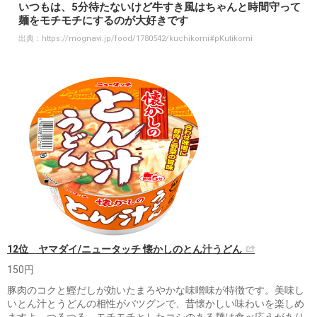
いつもは、5分待たないけど牛すき風はちゃんと時間守って
麺をモチモチにするのが大好きです
出典：
https://mognavi.jp/food/1780542/kuchikomi#pKutikomi
12位 ヤマダイ/ニュータッチ 懐かしのとん汁うどん
150円
豚肉のコクと鰹だしが効いたまろやかな味噌味が特徴です。美味し
いとん汁とうどんの相性がバツグンで、昔懐かしい味わいを楽しめ
ますよ。つるつる、モチモチとしたコシのある麺は食べ応えがあり