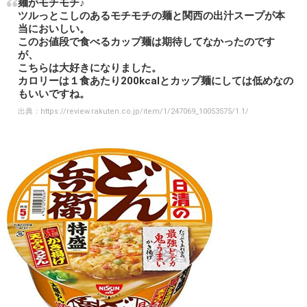
麺がモチモチ♪
ツルっとこしのあるモチモチの麺と関西の出汁スープが本
当においしい。
このお値段で食べるカップ麺は期待してなかったのです
が、
こちらは大好きになりました。
カロリーは１食あたり200kcalとカップ麺にしては低めなの
もいいですね。
出典：
https://review.rakuten.co.jp/item/1/247069_10053575/1.1/