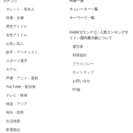
カテゴリ
特集一覧
タレント・有名人
キュレーター一覧
俳優・女優
キーワード一覧
男性アイドル
RANK1[ランク1]｜人気ランキングサ
女性アイドル
イト～国内最大級について
お笑い芸人
運営者
歌手・アーティスト
利用規約
スポーツ選手
プライバシー
モデル
サイトマップ
声優・アニメ・漫画
お問い合せ
YouTuber・配信者
PC版
テレビ・映画
韓国・アジア
海外・世界
生活雑貨
家電製品