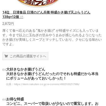
14位 日清食品 日清のどん兵衛 特盛かき揚げ天ぷらうどん
138g×12個
2,872円
厚くて食べ応えのある ”鬼かき揚げ” が特盛サイズにも入っていま
す。今まで以上に玉ねぎの甘みやうまみが感じられるようになった
かき揚げが美味しくスープとマッチしていおり、クセになる味わい
ですよ。
この商品の通販サイトへ
大好きなかき揚げうどん
大好きなかき揚げうどんだったのでそれも特盛だから本当
にボリュームがあっておいしかった！
出典：
https://item.rakuten.co.jp/e-convini/4902105217986/
お得な特盛
コンビニ、スーパーで取扱いが少ないので重宝します。お