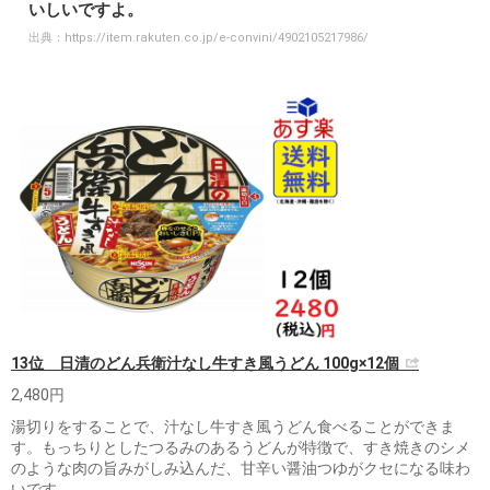
いしいですよ。
出典：
https://item.rakuten.co.jp/e-convini/4902105217986/
13位 日清のどん兵衛汁なし牛すき風うどん 100g×12個
2,480円
湯切りをすることで、汁なし牛すき風うどん食べることができま
す。もっちりとしたつるみのあるうどんが特徴で、すき焼きのシメ
のような肉の旨みがしみ込んだ、甘辛い醤油つゆがクセになる味わ
いです。