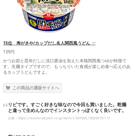
15位 寿がきや/カップだし名人関西風うどん
139円
かつお節と昆布だしに淡口醤油を加えた本格関西風つゆが特徴で
す。生麺タイプですので、もっちりいた食感が楽しめ食べ応えのあ
るカップうどんですよ。
この商品の通販サイトへ
リピです。すごく好きな味なので今回も買いました。乾麺
と違って生めんなのでインスタントっぽくなく良いです。
出典：
https://review.rakuten.co.jp/item/1/247069_10053575/1.1/