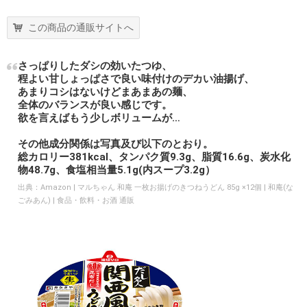
この商品の通販サイトへ
さっぱりしたダシの効いたつゆ、
程よい甘しょっぱさで良い味付けのデカい油揚げ、
あまりコシはないけどまあまあの麺、
全体のバランスが良い感じです。
欲を言えばもう少しボリュームが…
その他成分関係は写真及び以下のとおり。
総カロリー381kcal、タンパク質9.3g、脂質16.6g、炭水化
物48.7g、食塩相当量5.1g(内スープ3.2g）
出典：
Amazon | マルちゃん 和庵 一枚お揚げのきつねうどん 85g ×12個 | 和庵(な
ごみあん) | 食品・飲料・お酒 通販