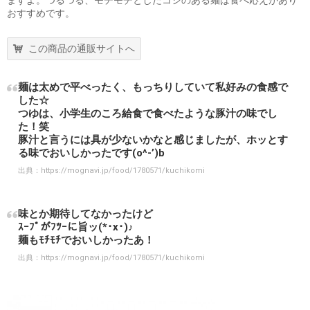
おすすめです。
この商品の通販サイトへ
麺は太めで平べったく、もっちりしていて私好みの食感で
した☆
つゆは、小学生のころ給食で食べたような豚汁の味でし
た！笑
豚汁と言うには具が少ないかなと感じましたが、ホッとす
る味でおいしかったです(o^-’)b
出典：
https://mognavi.jp/food/1780571/kuchikomi
味とか期待してなかったけど
ｽｰﾌﾟがﾌﾂｰに旨ッ(*･x･)♪
麺もﾓﾁﾓﾁでおいしかったあ！
出典：
https://mognavi.jp/food/1780571/kuchikomi