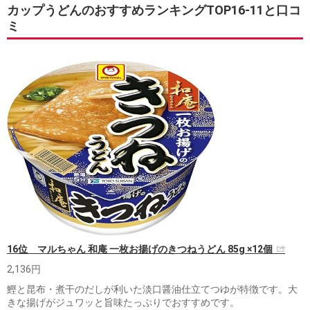
カップうどんのおすすめランキングTOP16-11と口コ
ミ
16位 マルちゃん 和庵 一枚お揚げのきつねうどん 85g ×12個
2,136円
鰹と昆布・煮干のだしが利いた淡口醤油仕立てつゆが特徴です。大
きな揚げがジュワッと旨味たっぷりでおすすめです。