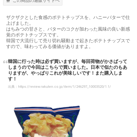
この商品の通販サイトへ
ザクザクとした食感のポテトチップスを、ハニーバターで仕
上げました。
はちみつの甘さと、バターのコクが加わった風味の良い新感
覚のポテトチップスです。
韓国で大流行して売り切れ騒動まで起きたポテトチップスで
すので、味わってみる価値がありますよ。
韓国に行った時は必ず買いますが、毎回荷物がかさばって
しまうので今回はこちらで買いました。日本で似たのもあ
りますが、やっぱりこれが美味しいです！また購入しま
す！
出典：
https://review.rakuten.co.jp/item/1/246297_10003520/1.1/