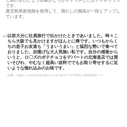
じみの甘口しょうゆ味がしっかりマッチしたポテトチップス
です。
鹿児島県産地鶏を使用して、鶏だしの風味が一段とアップし
ています。
以前大分に社員旅行で出かけたときであいました。時々こ
ちら大阪でも見かけますがほんとに稀です。いつもからく
ちの息子お友達も「うまいうまい」と猛烈な勢いで食べて
おりました、自慢げな大人気無い私です。自分の感覚から
いうと、ロ〇ズのポテチョコをデパートの北海道店では買
いそびれ、やむなく超高い送料ででもお取り寄せするに近
いような惚れ込みのお味です。
出典：
https://review.rakuten.co.jp/item/1/213025_10000650/1.1/