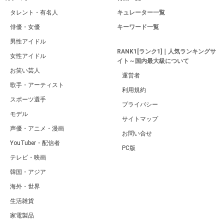
タレント・有名人
キュレーター一覧
俳優・女優
キーワード一覧
男性アイドル
RANK1[ランク1]｜人気ランキングサ
女性アイドル
イト～国内最大級について
お笑い芸人
運営者
歌手・アーティスト
利用規約
スポーツ選手
プライバシー
モデル
サイトマップ
声優・アニメ・漫画
お問い合せ
YouTuber・配信者
PC版
テレビ・映画
韓国・アジア
海外・世界
生活雑貨
家電製品