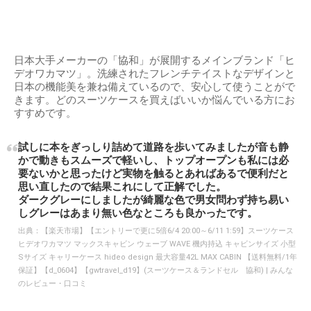
日本大手メーカーの「協和」が展開するメインブランド「ヒ
デオワカマツ」。洗練されたフレンチテイストなデザインと
日本の機能美を兼ね備えているので、安心して使うことがで
きます。どのスーツケースを買えばいいか悩んでいる方にお
すすめです。
試しに本をぎっしり詰めて道路を歩いてみましたが音も静
かで動きもスムーズで軽いし、トップオープンも私には必
要ないかと思ったけど実物を触るとあればあるで便利だと
思い直したので結果これにして正解でした。
ダークグレーにしましたが綺麗な色で男女問わず持ち易い
しグレーはあまり無い色なところも良かったです。
出典：
【楽天市場】【エントリーで更に5倍6/4 20:00～6/11 1:59】スーツケース
ヒデオワカマツ マックスキャビン ウェーブ WAVE 機内持込 キャビンサイズ 小型
Sサイズ キャリーケース hideo design 最大容量42L MAX CABIN 【送料無料/1年
保証】【d_0604】【gwtravel_d19】(スーツケース＆ランドセル 協和) | みんな
のレビュー・口コミ