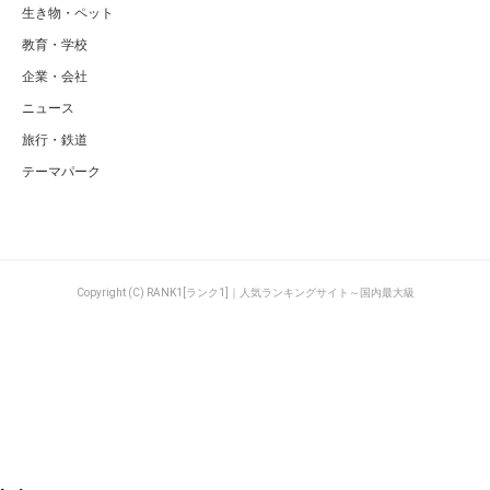
生き物・ペット
教育・学校
企業・会社
ニュース
旅行・鉄道
テーマパーク
Copyright (C) RANK1[ランク1]｜人気ランキングサイト～国内最大級