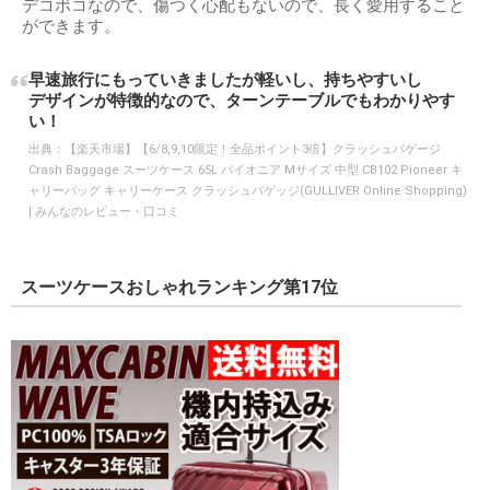
デコボコなので、傷つく心配もないので、長く愛用すること
ができます。
早速旅行にもっていきましたが軽いし、持ちやすいし
デザインが特徴的なので、ターンテーブルでもわかりやす
い！
出典：
【楽天市場】【6/8,9,10限定！全品ポイント3倍】クラッシュバゲージ
Crash Baggage スーツケース 65L パイオニア Mサイズ 中型 CB102 Pioneer キ
ャリーバッグ キャリーケース クラッシュバゲッジ(GULLIVER Online Shopping)
| みんなのレビュー・口コミ
スーツケースおしゃれランキング第17位