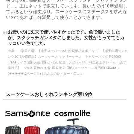
格安なのに高品質なスーツケースブランド「グリフィンラン
ド」。主にネットで販売しています。長い人では10年愛用し
ているという頑丈ぶり。スーツケースにステータスを求めな
いのであれば十分満足して使うことができます。
お安いのに丈夫で使いやすかったです。色で迷いました
が、スクラッチガンメタにしました。女性がもっててもカ
ッコいい色でした。
出典：
【楽天市場】【楽天スーパーSALE特別価格＆ポイント】【楽天年間ランキ
ング2018受賞商品】スーツケース キャリーケース キャリーバッグ PC7000
L/LM サイズ 旅行用品 旅行かばん 軽量 L 大型 7～14日用に最適 フレーム 【あす
楽対応】 9連休 夏休み お盆 帰省 海外 国内(スーツケース専門店FKIKAKU)
(★★★★★,2ページ目) | みんなのレビュー・口コミ
スーツケースおしゃれランキング第19位