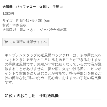
送風機 バッファロー 火起し 手動
1,380円
サイズ：約 幅14.5×長さ38（cm）
材質：本体 合板
送風口 鉄（銅めっき）、ジャバラ合成皮革
この商品の通販サイトへ
キャプテンスタッグの送風機バッファローは、炭や薪に火を
つけるときに必要なところに風を送ることができるおすすめ
の手動送風機です。先端が非常に細くなっているので炭が飛
散することがありません。炭や薪に火をつける際に、ピンポ
イントで空気を送り込むことが可能で、持ち手部分を握るだ
けの簡単な使用法のため、初心者におすすめの手動の送風機
です。
21位：火おこし用 手動送風機