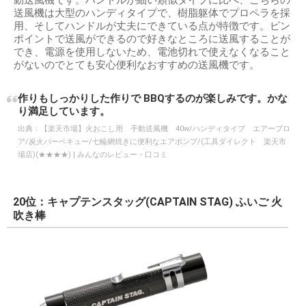
動送風機です。ハンドルが細い類似タイプに比べ、こちらの
送風機は大型のハンディタイプで、樹脂躯体でプロペラを採
用、そしてハンドルが丈夫にできている点が特徴です。ピン
ポイントで送風ができるので好きなところに送風することが
でき、電源を使用しないため、電池切れで使えなくなること
がないのでとても安心便利なおすすめの送風機です。
作りもしっかりした作りで BBQするのが楽しみです。かな
り満足しています。
出典：
【楽天市場】火おこし用 手動送風機 40w/ハンディタイプ エアーブロ
ア/炭火バーベキュー/七輪網焼きに便利なエアポンプ/(工具ダイレクト 楽天市
場店)(★★★★) | みんなのレビュー・口コミ
20位：キャプテンスタッグ(CAPTAIN STAG) ふいご 火
吹き棒