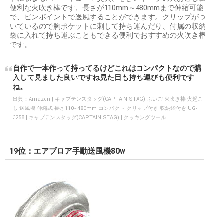
便利な火吹き棒です。長さが110mm～480mmまで伸縮可能
で、ピンポイントで送風することができます。クリップがつ
いているので胸ポケットに刺して持ち運んだり、付属の収納
袋に入れて持ち運ぶこともできる便利でおすすめの火吹き棒
です。
自作で一本作って持ってるけどこれはコンパクトなので購
入して見ました良いですね見た目も持ち運びも便利です
ね。
出典：
Amazon | キャプテンスタッグ(CAPTAIN STAG) ふいご 火吹き棒 火起こ
し 送風機 伸縮式 長さ110~480mm コンパクト クリップ付き 収納袋付き UG-
3258 | キャプテンスタッグ(CAPTAIN STAG) | クッキングツール
19位：エアブロア手動送風機80w