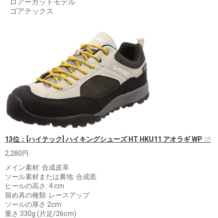
ロアーカットモデル
ゴアテックス
13位：[ハイテック] ハイキングシューズ HT HKU11 アオラギ WP
2,280円
メイン素材: 合成皮革
ソール素材または裏地: 合成底
ヒールの高さ: 4 cm
留め具の種類: レースアップ
ソールの厚さ:2cm
重さ:330g (片足/26cm)