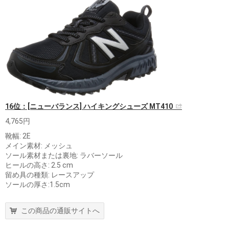
16位：[ニューバランス] ハイキングシューズ MT410
4,765円
靴幅: 2E
メイン素材: メッシュ
ソール素材または裏地: ラバーソール
ヒールの高さ: 2.5 cm
留め具の種類: レースアップ
ソールの厚さ:1.5cm
この商品の通販サイトへ