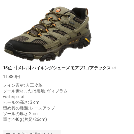
15位：[メレル] ハイキングシューズ モアブ2ゴアテックス
11,880円
メイン素材: 人工皮革
ソール素材または裏地: ヴィブラム
waterproof
ヒールの高さ: 3 cm
留め具の種類: レースアップ
ソールの厚さ:2cm
重さ:440g (片足/26cm)