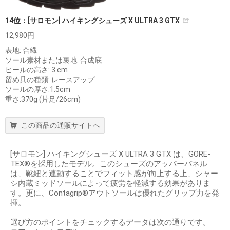
14位：[サロモン] ハイキングシューズ X ULTRA 3 GTX
12,980円
表地: 合繊
ソール素材または裏地: 合成底
ヒールの高さ: 3 cm
留め具の種類: レースアップ
ソールの厚さ:1.5cm
重さ:370g (片足/26cm)
この商品の通販サイトへ
[サロモン] ハイキングシューズ X ULTRA 3 GTX は、GORE-
TEX®を採用したモデル。このシューズのアッパーパネル
は、靴紐と連動することでフィット感が向上する上、シャー
シ内蔵ミッドソールによって疲労を軽減する効果がありま
す。更に、Contagrip®アウトソールは優れたグリップ力を発
揮。
選び方のポイントをチェックするデータは次の通りです。