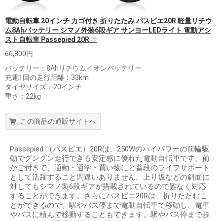
電動自転車 20インチ カゴ付き 折りたたみ パスピエ20R 軽量リチウ
ム8Ahバッテリー シマノ外装6段ギア サンヨーLEDライト 電動アシ
スト自転車 Passepied 20R
66,800円
バッテリー：8Ahリチウムイオンバッテリー
充電1回の走行距離：33km
タイヤサイズ：20インチ
重さ：22kg
この商品の通販サイトへ
Passepied （パスピエ）20Rは、250Wのハイパワーの前輪駆
動でグングン走行できる安定感に優れた電動自転車です。前
かご付きで、通勤・通学・買い物にと普段のライフサポート
として活躍すること間違いありません。上り坂などの斜面に
対してもシマノ製6段ギアが搭載されているので難なく対応
することができます。さらにパスピエ20Rは、折りたたむこ
とができるので、駅やバス停まで電動自転車で移動し、電車
やバスに積んで移動することもできます。駅やバス停まで歩