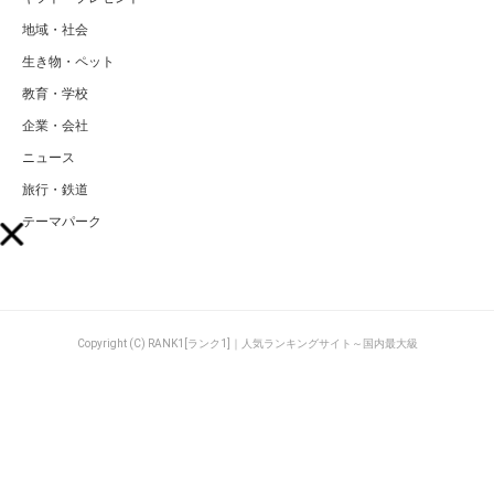
地域・社会
生き物・ペット
教育・学校
企業・会社
ニュース
旅行・鉄道
テーマパーク
Copyright (C) RANK1[ランク1]｜人気ランキングサイト～国内最大級