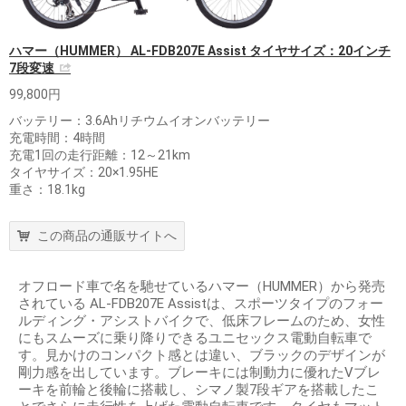
ハマー（HUMMER） AL-FDB207E Assist タイヤサイズ：20インチ
7段変速
99,800円
バッテリー：3.6Ahリチウムイオンバッテリー
充電時間：4時間
充電1回の走行距離：12～21km
タイヤサイズ：20×1.95HE
重さ：18.1kg
この商品の通販サイトへ
オフロード車で名を馳せているハマー（HUMMER）から発売
されている AL-FDB207E Assistは、スポーツタイプのフォー
ルディング・アシストバイクで、低床フレームのため、女性
にもスムーズに乗り降りできるユニセックス電動自転車で
す。見かけのコンパクト感とは違い、ブラックのデザインが
剛力感を出しています。ブレーキには制動力に優れたVブレ
ーキを前輪と後輪に搭載し、シマノ製7段ギアを搭載したこ