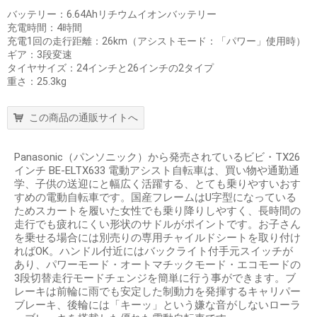
バッテリー：6.64Ahリチウムイオンバッテリー
充電時間：4時間
充電1回の走行距離：26km（アシストモード：「パワー」使用時）
ギア：3段変速
タイヤサイズ：24インチと26インチの2タイプ
重さ：25.3kg
この商品の通販サイトへ
Panasonic（パンソニック）から発売されているビビ・TX26
インチ BE-ELTX633 電動アシスト自転車は、買い物や通勤通
学、子供の送迎にと幅広く活躍する、とても乗りやすいおす
すめの電動自転車です。国産フレームはU字型になっている
ためスカートを履いた女性でも乗り降りしやすく、長時間の
走行でも疲れにくい形状のサドルがポイントです。お子さん
を乗せる場合には別売りの専用チャイルドシートを取り付け
ればOK。ハンドル付近にはバックライト付手元スイッチが
あり、パワーモード・オートマチックモード・エコモードの
3段切替走行モードチェンジを簡単に行う事ができます。ブ
レーキは前輪に雨でも安定した制動力を発揮するキャリパー
ブレーキ、後輪には「キーッ」という嫌な音がしないローラ