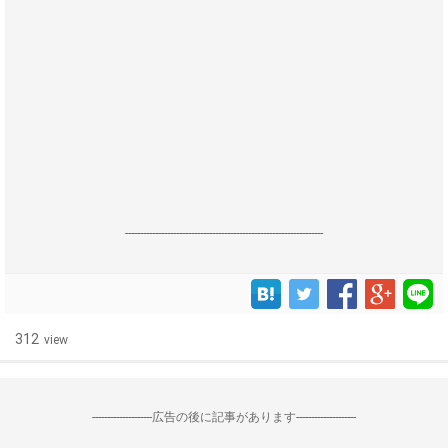
------------------------------------------------------------------
312
view
--------------------広告の後に記事があります--------------------