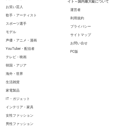
イト～国内最大級について
お笑い芸人
運営者
歌手・アーティスト
利用規約
スポーツ選手
プライバシー
モデル
サイトマップ
声優・アニメ・漫画
お問い合せ
YouTuber・配信者
PC版
テレビ・映画
韓国・アジア
海外・世界
生活雑貨
家電製品
IT・ガジェット
インテリア・家具
女性ファッション
男性ファッション