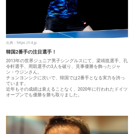
出典：
https://t-4.jp
韓国2番手の注目選手！
2013年の世界ジュニア男子シングルスにて、梁靖崑選手、孔
令軒選手、周凱選手の3人を破り、見事優勝を飾ったジャ
ン・ウジンさん。
チョンヨンシクに次いで、韓国では2番手となる実力を誇っ
ています。
近年もその成績は衰えることなく、2020年に行われたドイツ
オープンでも優勝を勝ち取りました。