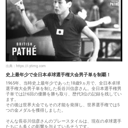
出典：
https://i.ytimg.com
史上最年少で全日本卓球選手権大会男子単を制覇！
1965年、当時史上最年少であった18歳9ヵ月で、全日本卓球
選手権大会男子単を制した長谷川信彦さん。全日本選手権男
子単では計6回の優勝を勝ち取り、歴代3位の記録を残してい
ます。
その後は世界大会でもその才能を発揮し、世界選手権では5
つの金メダルを獲得しました。
そんな長谷川信彦さんのプレースタイルは、現在の卓球選手
たちにも多くの影響を与えているそうです。