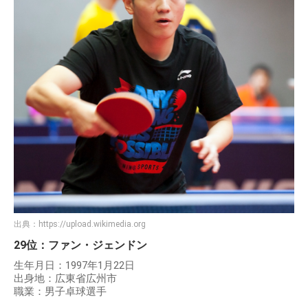
出典：
https://upload.wikimedia.org
29位：ファン・ジェンドン
生年月日：1997年1月22日
出身地：広東省広州市
職業：男子卓球選手