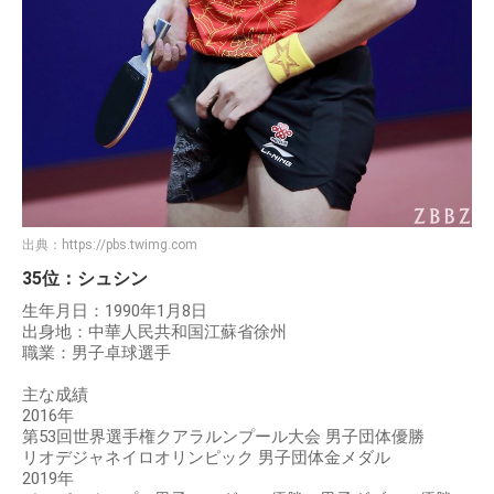
出典：
https://pbs.twimg.com
35位：シュシン
生年月日：1990年1月8日
出身地：中華人民共和国江蘇省徐州
職業：男子卓球選手
主な成績
2016年
第53回世界選手権クアラルンプール大会 男子団体優勝
リオデジャネイロオリンピック 男子団体金メダル
2019年