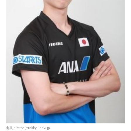
出典：
https://takkyu-navi.jp