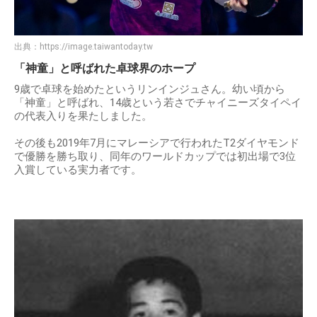
出典：
https://image.taiwantoday.tw
「神童」と呼ばれた卓球界のホープ
9歳で卓球を始めたというリンインジュさん。幼い頃から
「神童」と呼ばれ、14歳という若さでチャイニーズタイペイ
の代表入りを果たしました。
その後も2019年7月にマレーシアで行われたT2ダイヤモンド
で優勝を勝ち取り、同年のワールドカップでは初出場で3位
入賞している実力者です。