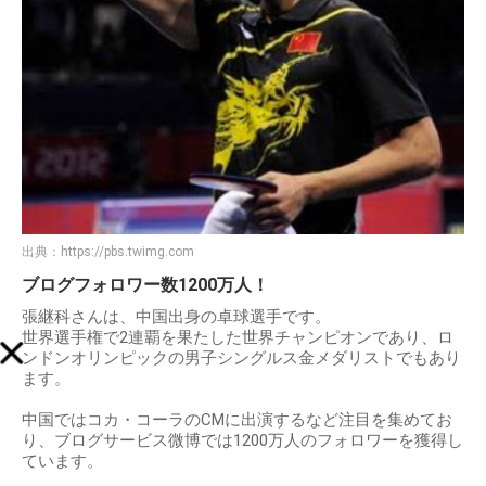
出典：
https://pbs.twimg.com
ブログフォロワー数1200万人！
張継科さんは、中国出身の卓球選手です。
世界選手権で2連覇を果たした世界チャンピオンであり、ロ
ンドンオリンピックの男子シングルス金メダリストでもあり
ます。
中国ではコカ・コーラのCMに出演するなど注目を集めてお
り、ブログサービス微博では1200万人のフォロワーを獲得し
ています。