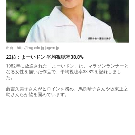
出典：
http://img-cdn.jg.jugem.jp
22位：よーいドン 平均視聴率38.8%
1982年に放送された「よーいドン」は、マラソンランナーと
なる女性を描いた作品で、平均視聴率38.8%を記録しまし
た。
藤吉久美子さんがヒロインを務め、馬渕晴子さんや坂東正之
助さんらが脇を固めています。