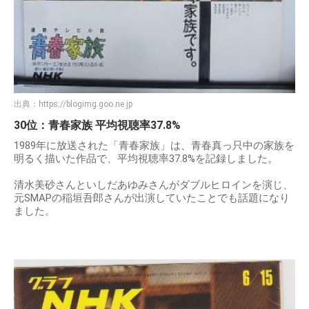
出典：
https://blogimg.goo.ne.jp
30位：青春家族 平均視聴率37.8%
1989年に放送された「青春家族」は、青春真っ只中の家族を
明るく描いた作品で、平均視聴率37.8%を記録しました。
清水美砂さんといしだあゆみさんがダブルヒロインを演じ、
元SMAPの稲垣吾郎さんが出演していたことでも話題になり
ました。