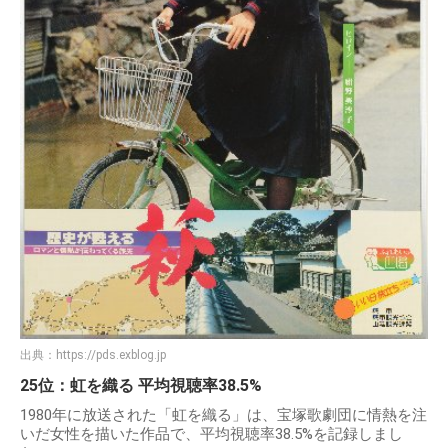
出典：
https://pds.exblog.jp
25位：虹を織る 平均視聴率38.5%
1980年に放送された「虹を織る」は、宝塚歌劇団に情熱を注
いだ女性を描いた作品で、平均視聴率38.5%を記録しまし