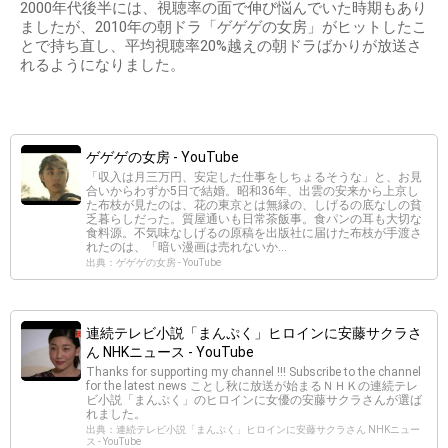
2000年代後半には、視聴率の面で伸び悩んでいた時期もあり
ましたが、2010年の朝ドラ「ゲゲゲの女房」がヒットしたこ
とで持ち直し、平均視聴率20%越えの朝ドラばかりが放送さ
れるようになりました。
ゲゲゲの女房 - YouTube
「収入は月三万円、安定した仕事をしちょるそうな」と、お見
合いからわずか5日で結婚。昭和36年、出雲の安来から上京し
た布枝が見たのは、花の東京とは無縁の、しげるの底なしの貧
乏暮らしだった。質屋通いも日常茶飯事。食パンの耳も大切な
食料源。不気味なしげるの原稿を出版社に届けた布枝が手渡さ
れたのは、「暗い漫画は売れないか...
出典：ゲゲゲの女房 - YouTube
連続テレビ小説「まんぷく」ヒロインに安藤サクラさ
ん NHKニュース - YouTube
Thanks for supporting my channel !!! Subscribe to the channel
for the latest news ことし秋に放送が始まるＮＨＫの連続テレ
ビ小説「まんぷく」のヒロインに女優の安藤サクラさんが選ば
れました。
出典：連続テレビ小説「まんぷく」ヒロインに安藤サクラさん NHKニュー
ス - YouTube