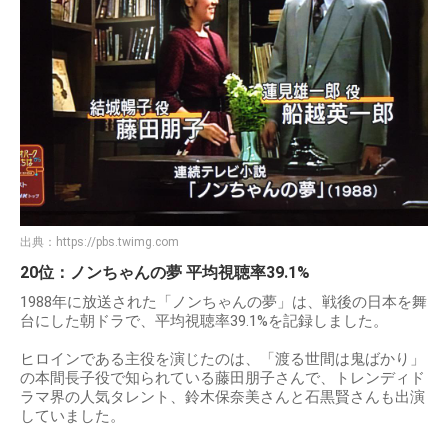
出典：
https://pbs.twimg.com
20位：ノンちゃんの夢 平均視聴率39.1%
1988年に放送された「ノンちゃんの夢」は、戦後の日本を舞
台にした朝ドラで、平均視聴率39.1%を記録しました。
ヒロインである主役を演じたのは、「渡る世間は鬼ばかり」
の本間長子役で知られている藤田朋子さんで、トレンディド
ラマ界の人気タレント、鈴木保奈美さんと石黒賢さんも出演
していました。