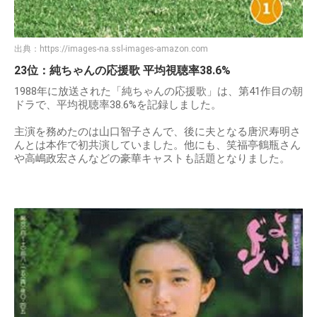
出典：
https://images-na.ssl-images-amazon.com
23位：純ちゃんの応援歌 平均視聴率38.6%
1988年に放送された「純ちゃんの応援歌」は、第41作目の朝
ドラで、平均視聴率38.6%を記録しました。
主演を務めたのは山口智子さんで、後に夫となる唐沢寿明さ
んとは本作で初共演していました。他にも、笑福亭鶴瓶さん
や高嶋政宏さんなどの豪華キャストも話題となりました。