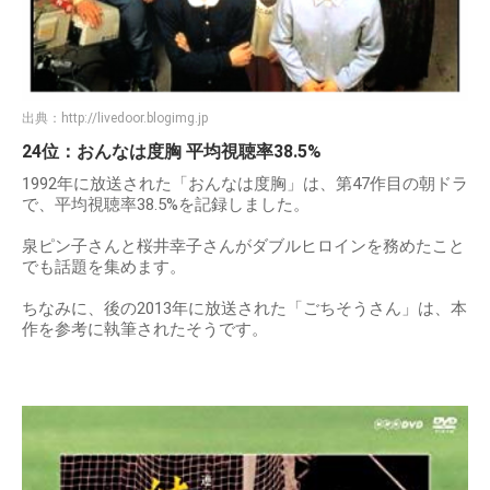
出典：
http://livedoor.blogimg.jp
24位：おんなは度胸 平均視聴率38.5%
1992年に放送された「おんなは度胸」は、第47作目の朝ドラ
で、平均視聴率38.5%を記録しました。
泉ピン子さんと桜井幸子さんがダブルヒロインを務めたこと
でも話題を集めます。
ちなみに、後の2013年に放送された「ごちそうさん」は、本
作を参考に執筆されたそうです。