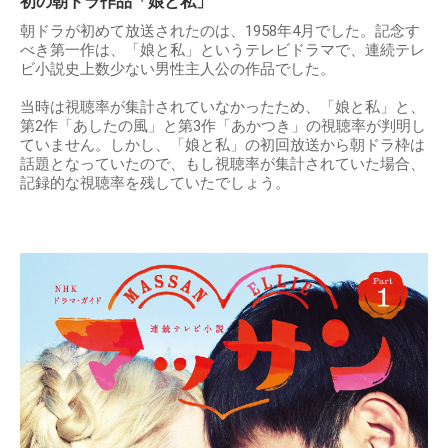
初の朝ドラ作品「娘と私」
朝ドラが初めて放送されたのは、1958年4月でした。記念す
べき第一作は、「娘と私」というテレビドラマで、連続テレ
ビ小説史上数少ない男性主人公の作品でした。
当時は視聴率が集計されていなかったため、「娘と私」と、
第2作「あしたの風」と第3作「あかつき」の視聴率が判明し
ていません。しかし、「娘と私」の初回放送から朝ドラ枠は
話題となっていたので、もし視聴率が集計されていた場合、
記録的な視聴率を残していたでしょう。