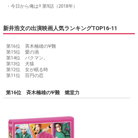
・今日から俺は!! 第9話（2018年）
新井浩文の出演映画人気ランキングTOP16-11
第16位 斉木楠雄のΨ難
第15位 愛の渦
第14位 バクマン。
第13位 犬猿
第12位 女が眠る時
第11位 百円の恋
第16位 斉木楠雄のΨ難 燃堂力