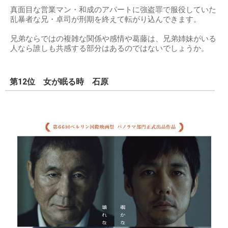
真面目な営業マン・和成のアパートに強盗罪で服役していた
乱暴者な兄・卓司が刑期を終えて転がり込んできます。
兄弟ならではの複雑な関係や感情や葛藤は、兄弟姉妹がいる
人なら誰しも共感する部分はあるのではないでしょうか。
第12位 女が眠る時 石原