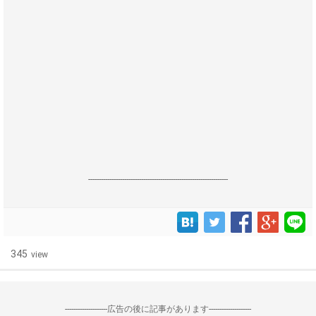
------------------------------------------------------------------
345
view
--------------------広告の後に記事があります--------------------