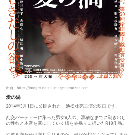
出典：
https://images-na.ssl-images-amazon.com
愛の渦
2014年3月1日に公開された、池松壮亮主演の映画です。
乱交パーティーに集った男女8人の、滑稽なまでに剥き出し
の性欲と本音を露にしていく様を赤裸々に描いたR18作品。
性欲を満たせば満ち足りるのか、何だか切なくなってしまう