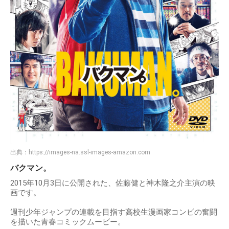
出典：
https://images-na.ssl-images-amazon.com
バクマン。
2015年10月3日に公開された、佐藤健と神木隆之介主演の映
画です。
週刊少年ジャンプの連載を目指す高校生漫画家コンビの奮闘
を描いた青春コミックムービー。