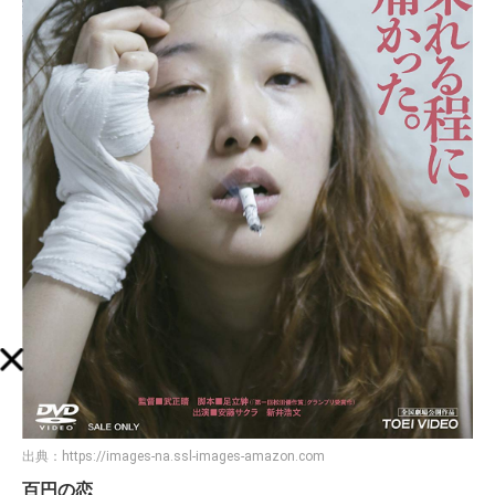
出典：
https://images-na.ssl-images-amazon.com
百円の恋