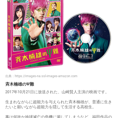
出典：
https://images-na.ssl-images-amazon.com
斉木楠雄のΨ難
2017年10月21日に放送された、山崎賢人主演の映画です。
生まれながらに超能力を与えられた斉木楠雄が、普通に生き
たいと願いながら超能力を隠して生活する高校生。
事は何故か地球滅亡の危機に瀕してしまうなど、福田作品の