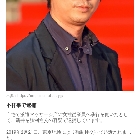
出典：
https://img.cinematoday.jp
不祥事で逮捕
自宅で派遣マッサージ店の女性従業員へ暴行を働いたとし
て、新井を強制性交の容疑で逮捕しています。
2019年2月21日、東京地検により強制性交罪で起訴されまし
た。