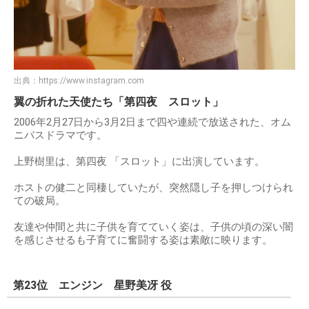
出典：
https://www.instagram.com
翼の折れた天使たち「第四夜 スロット」
2006年2月27日から3月2日まで四や連続で放送された、オム
ニバスドラマです。
上野樹里は、第四夜 「スロット」に出演しています。
ホストの健二と同棲していたが、突然隠し子を押しつけられ
ての破局。
友達や仲間と共に子供を育てていく姿は、子供の頃の深い闇
を感じさせるも子育てに奮闘する姿は素敵に映ります。
第23位 エンジン 星野美冴 役