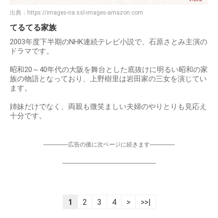
出典：
https://images-na.ssl-images-amazon.com
てるてる家族
2003年度下半期のNHK連続テレビ小説で、石原さとみ主演の
ドラマです。
昭和20～40年代の大阪を舞台とした底抜けに明るい昭和の家
族の物語となっており、上野樹里は岩田家の三女を演じてい
ます。
姉妹だけでなく、両親も微笑ましい夫婦のやりとりも見応え
十分です。
-----------------広告の後に次ページに続きます-----------------
----------------------------------------------------------------
1
2
3
4
>
>>|