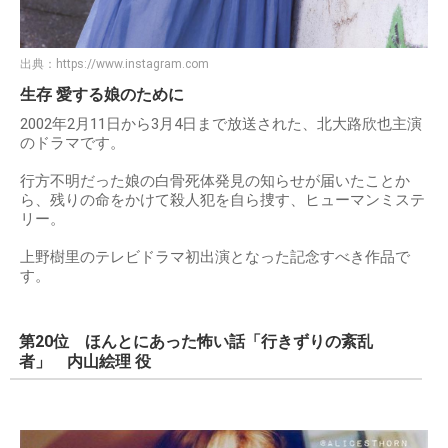
出典：
https://www.instagram.com
生存 愛する娘のために
2002年2月11日から3月4日まで放送された、北大路欣也主演
のドラマです。
行方不明だった娘の白骨死体発見の知らせが届いたことか
ら、残りの命をかけて殺人犯を自ら捜す、ヒューマンミステ
リー。
上野樹里のテレビドラマ初出演となった記念すべき作品で
す。
第20位 ほんとにあった怖い話「行きずりの紊乱
者」 内山絵理 役