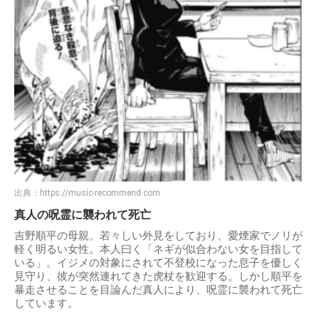
出典：
https://music-recommend.com
真人の呪霊に襲われて死亡
吉野順平の母親。若々しい外見をしており、愛煙家でノリが
軽く明るい女性。本人曰く「ネギが似合わない女を目指して
いる」。イジメの対象にされて不登校になった息子を優しく
見守り、彼が突然連れてきた虎杖を歓迎する。しかし順平を
暴走させることを目論んだ真人により、呪霊に襲われて死亡
しています。