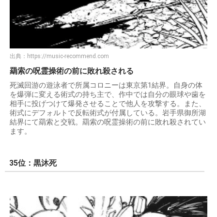
出典：
https://music-recommend.com
羂索の呪霊操術の前に敗れ殺される
死滅回游の遊泳者で所属コロニーは東京第1結界。自身の体
を爆弾に変える術式の持ち主で、作中では自分の眼球や歯を
相手に投げつけて爆発させることで他人を攻撃する。また、
術式にデフォルトで反転術式が付属している。岩手県御所湖
結界にて羂索と交戦。羂索の呪霊操術の前に敗れ殺されてい
ます。
35位：黒沐死