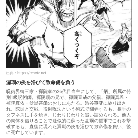
出典：
https://renote.net
漏瑚の炎を浴びて致命傷を負う
呪術界御三家・禪院家の26代目当主にして、「炳」所属の特
別1級呪術師。禪院扇の兄で、禪院直哉の父親。禪院真希・
禪院真依・伏黒甚爾のおじにあたる。渋谷事変に駆り出さ
れ、陀艮と交戦。投射呪法という術式で翻弄するも、相手の
タフネスに手を焼き、じわりじわりと追い詰められる。他人
の肉体を借りることで疑似的に蘇った甚爾の援軍でこれを撃
破するも、直後に現れた漏瑚の炎を浴びて致命傷を負い、後
に死亡しています。