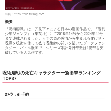
出典：
https://pbs.twimg.com
概要
『呪術廻戦』は、芥見下々による日本の漫画作品で、『週刊
少年ジャンプ』（集英社）にて2018年14号から2024年44号
まで連載されました。人間の負の感情から生まれる化け物・
呪霊を呪術を使って祓う呪術師の闘いを描いたダークファン
タジー・バトル漫画で、シリーズ累計発行部数は1億部を突
破している人気作です。
呪術廻戦の死亡キャラクター一覧衝撃ランキング
TOP37
37位：針千鈞