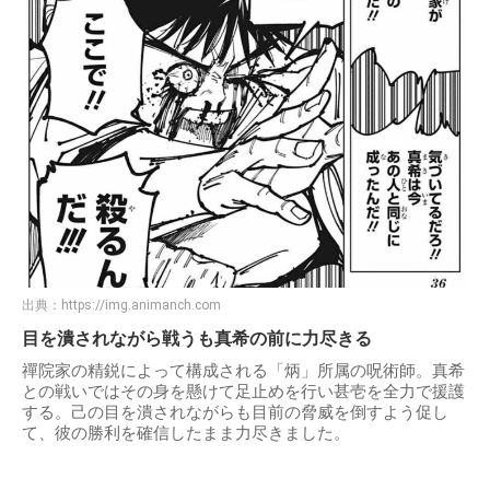
出典：
https://img.animanch.com
目を潰されながら戦うも真希の前に力尽きる
禪院家の精鋭によって構成される「炳」所属の呪術師。真希
との戦いではその身を懸けて足止めを行い甚壱を全力で援護
する。己の目を潰されながらも目前の脅威を倒すよう促し
て、彼の勝利を確信したまま力尽きました。