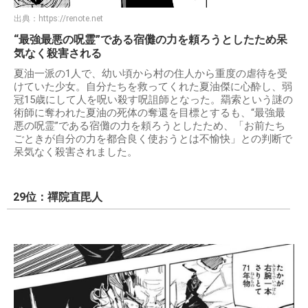
出典：
https://renote.net
“最強最悪の呪霊”である宿儺の力を頼ろうとしたため呆
気なく殺害される
夏油一派の1人で、幼い頃から村の住人から重度の虐待を受
けていた少女。自分たちを救ってくれた夏油傑に心酔し、弱
冠15歳にして人を呪い殺す呪詛師となった。羂索という謎の
術師に奪われた夏油の死体の奪還を目標とするも、“最強最
悪の呪霊”である宿儺の力を頼ろうとしたため、「お前たち
ごときが自分の力を都合良く使おうとは不愉快」との判断で
呆気なく殺害されました。
29位：禪院直毘人