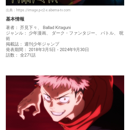
出典：
https://image.p-c2-x.abema-tv.com
基本情報
著者： 芥見下々、 Ballad Kitaguni
ジャンル： 少年漫画、 ダーク・ファンタジー、 バトル、 呪
術
掲載誌： 週刊少年ジャンプ
発表期間： 2018年3月5日 - 2024年9月30日
話数： 全271話