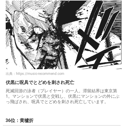
出典：
https://music-recommend.com
伏黒に呪具でとどめを刺され死亡
死滅回游の泳者（プレイヤー）の一人。滞留結界は東京第
1。マンションで伏黒と交戦し、伏黒にマンションの外にぶ
っ飛ばされ、呪具でとどめを刺され死亡しています。
36位：黄櫨折