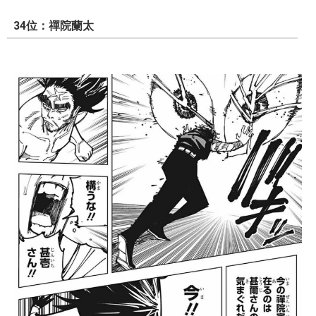
34位：禪院蘭太