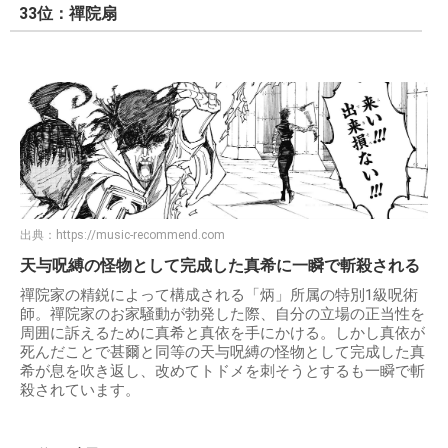
33位：禪院扇
出典：
https://music-recommend.com
天与呪縛の怪物として完成した真希に一瞬で斬殺される
禪院家の精鋭によって構成される「炳」所属の特別1級呪術
師。禪院家のお家騒動が勃発した際、自分の立場の正当性を
周囲に訴えるために真希と真依を手にかける。しかし真依が
死んだことで甚爾と同等の天与呪縛の怪物として完成した真
希が息を吹き返し、改めてトドメを刺そうとするも一瞬で斬
殺されています。