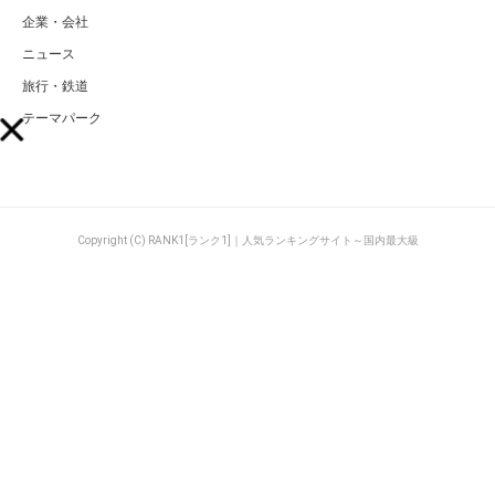
企業・会社
ニュース
旅行・鉄道
テーマパーク
Copyright (C) RANK1[ランク1]｜人気ランキングサイト～国内最大級