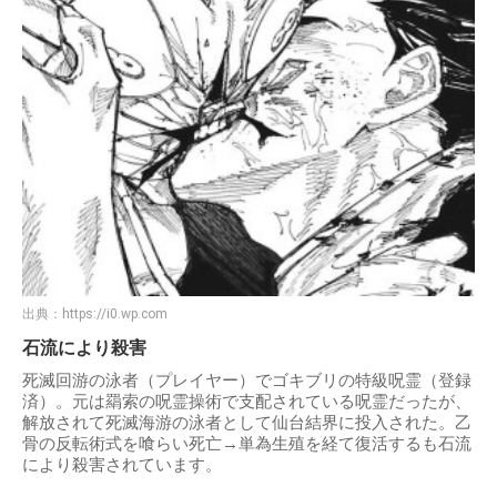
出典：
https://i0.wp.com
石流により殺害
死滅回游の泳者（プレイヤー）でゴキブリの特級呪霊（登録
済）。元は羂索の呪霊操術で支配されている呪霊だったが、
解放されて死滅海游の泳者として仙台結界に投入された。乙
骨の反転術式を喰らい死亡→単為生殖を経て復活するも石流
により殺害されています。