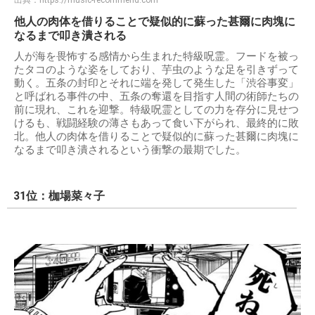
出典：
https://music-recommend.com
他人の肉体を借りることで疑似的に蘇った甚爾に肉塊に
なるまで叩き潰される
人が海を畏怖する感情から生まれた特級呪霊。フードを被っ
たタコのような姿をしており、芋虫のような足を引きずって
動く。五条の封印とそれに端を発して発生した「渋谷事変」
と呼ばれる事件の中、五条の奪還を目指す人間の術師たちの
前に現れ、これを迎撃。特級呪霊としての力を存分に見せつ
けるも、戦闘経験の薄さもあって食い下がられ、最終的に敗
北。他人の肉体を借りることで疑似的に蘇った甚爾に肉塊に
なるまで叩き潰されるという衝撃の最期でした。
31位：枷場菜々子