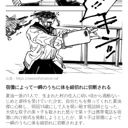
出典：
https://newsinfomation.net
宿儺によって一瞬のうちに体を細切れに切断される
夏油一派の1人で、生まれた村の住人に幼い頃から過酷ない
じめと虐待を受けていた少女。自分たちを救ってくれた夏油
傑に心酔し、弱冠15歳にして人を呪い殺す呪詛師となった。
大切な双子の美々子を殺された怒りで菜々子は携帯電話を宿
儺に向け術式を発動しようとしたが、菜々子は宿儺によって
一瞬のうちに体を細切れに切断されます。