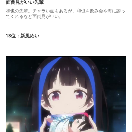
面倒見がいい先輩
和也の先輩。チャラい面もあるが、和也を飲み会や海に誘っ
てくれるなど面倒見がいい。
18位：新風めい