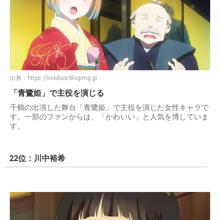
出典：
https://livedoor.blogimg.jp
「青鷺姫」で主役を演じる
千鶴の出演した舞台「青鷺姫」で主役を演じた女性キャラで
す。一部のファンからは、「かわいい」と人気を博していま
す。
22位：川中裕希