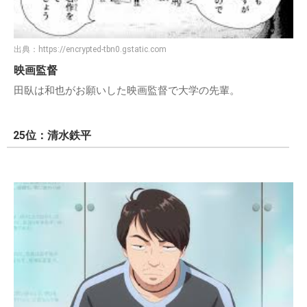
出典：
https://encrypted-tbn0.gstatic.com
映画監督
田臥は和也がお願いした映画監督で大学の先輩。
25位：清水鉄平