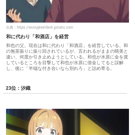
出典：
https://encrypted-tbn0.gstatic.com
和に代わり「和酒店」を経営
和也の父。現在は和に代わり「和酒店」を経営している。和
の無茶振りに振り回されているが、言われるがままの晴美と
違い、何度か引き止めようとしている。和也が水原に金を渡
しているところを目撃して和也が水原に借金してると誤解
し、後に「半端な付き合いなら別れろ」と詰め寄る。
23位：汐織