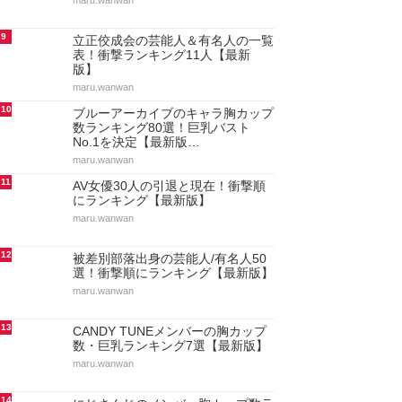
maru.wanwan
9
立正佼成会の芸能人＆有名人の一覧
表！衝撃ランキング11人【最新
版】
maru.wanwan
10
ブルーアーカイブのキャラ胸カップ
数ランキング80選！巨乳バスト
No.1を決定【最新版…
maru.wanwan
11
AV女優30人の引退と現在！衝撃順
にランキング【最新版】
maru.wanwan
12
被差別部落出身の芸能人/有名人50
選！衝撃順にランキング【最新版】
maru.wanwan
13
CANDY TUNEメンバーの胸カップ
数・巨乳ランキング7選【最新版】
maru.wanwan
14