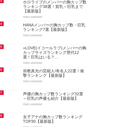
3
ホロライブのメンバーの胸カップ数
ランキング38選！貧乳～巨乳まで
【最新版】
maru.wanwan
4
HANAメンバーの胸カップ数・巨乳
ランキング7選【最新版】
maru.wanwan
5
=LOVE(イコールラブ)メンバーの胸
カップサイズランキング歴代12
選！巨乳はいる？…
maru.wanwan
6
崇教真光の芸能人/有名人22選！衝
撃ランキング【最新版】
maru.wanwan
7
声優の胸カップ数ランキング32選
～巨乳の声優も紹介【最新版】
maru.wanwan
8
女子アナの胸カップ数ランキング
TOP30【最新版】