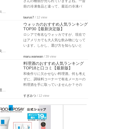
さんの種類が売られていますよね。一昔
前の冷凍食品と違って、最近の冷凍パ
ス…
taurus7
/ 12 view
ウォッカのおすすめ人気ランキング
TOP30【最新決定版】
ロシアで有名なウォッカですが、現在で
はアメリカでも大人気な飲み物になって
います。しかし、選び方を知らないと
失…
maru.wanwan
/ 39 view
料理酒のおすすめ人気ランキング
TOP18と口コミ【最新版】
和食作りに欠かせない料理酒。何も考え
ずに、調味料コーナーで有名メーカーの
料理酒を手に取っていませんか？その
選…
すぎみつ
/ 12 view