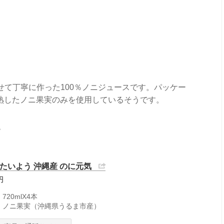
せて丁寧に作った100％ノニジュースです。パッケー
熟したノニ果実のみを使用しているそうです。
。
：たいよう 沖縄産 のに元気
円
720mlX4本
：ノニ果実（沖縄県うるま市産）