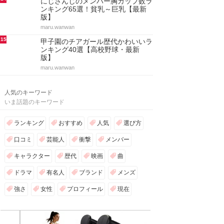
にじさんじのメンバー胸カップ数ラ
ンキング65選！貧乳～巨乳【最新
版】
maru.wanwan
15
甲子園のチアガール歴代かわいいラ
ンキング40選【高校野球・最新
版】
maru.wanwan
人気のキーワード
いま話題のキーワード
ランキング
おすすめ
人気
選び方
口コミ
芸能人
衝撃
メンバー
キャラクター
歴代
映画
曲
ドラマ
有名人
ブランド
メンズ
強さ
女性
プロフィール
現在