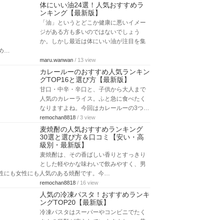
体にいい油24選！人気おすすめラ
ンキング【最新版】
「油」というとどこか健康に悪いイメー
ジがある方も多いのではないでしょう
か。しかし最近は体にいい油が注目を集
め…
maru.wanwan
/ 13 view
カレールーのおすすめ人気ランキン
グTOP16と選び方【最新版】
甘口・中辛・辛口と、子供から大人まで
人気のカレーライス。ふと急に食べたく
なりますよね。今回はカレールーの3つ…
remochan8818
/ 3 view
麦焼酎の人気おすすめランキング
30選と選び方＆口コミ【安い・高
級別・最新版】
麦焼酎は、その香ばしい香りとすっきり
とした軽やかな味わいで飲みやすく、男
性にも女性にも人気のある焼酎です。今…
remochan8818
/ 16 view
人気の冷凍パスタ！おすすめランキ
ングTOP20【最新版】
冷凍パスタはスーパーやコンビニでたく