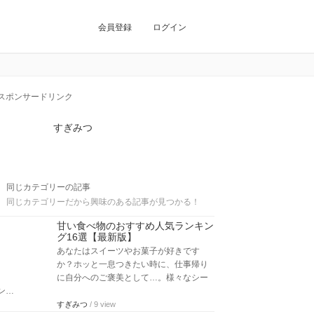
会員登録
ログイン
スポンサードリンク
すぎみつ
同じカテゴリーの記事
同じカテゴリーだから興味のある記事が見つかる！
甘い食べ物のおすすめ人気ランキン
グ16選【最新版】
あなたはスイーツやお菓子が好きです
か？ホッと一息つきたい時に、仕事帰り
に自分へのご褒美として…。様々なシー
ン…
すぎみつ
/ 9 view