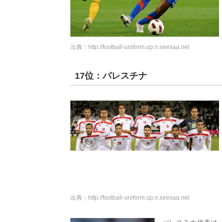
出典：
http://football-uniform.up.n.seesaa.net
17位：パレスチナ
出典：
http://football-uniform.up.n.seesaa.net