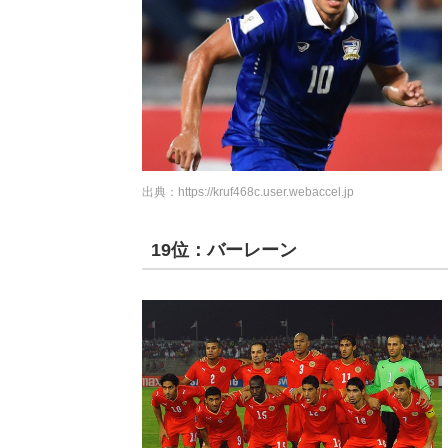
出典：
https://kruf468c.user.webaccel.jp
19位：バーレーン