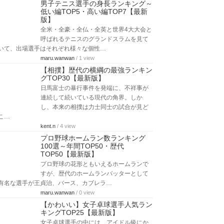
男子テニス選手の身長ランキング～
低い編TOP5・高い編TOP7【最新
版】
全米・全豪・全仏・全英と世界4大大会と
呼ばれるテニスのグランドスラムを見て
いて、出場選手はそれぞれ様々な個性…
maru.wanwan
/ 1 view
【相撲】歴代の横綱の最強ランキン
グTOP30【最新版】
日馬富士の暴行事件を発端に、不祥事が
連続して続いている現代の角界。しか
し、本来の相撲は力士同士の試合が見ど
こ…
kent.n
/ 4 view
プロ野球ホームラン数ランキング
100選～年間TOP50・歴代
TOP50【最新版】
プロ野球の花形ともいえるホームランで
すが、歴代のホームランバッターとして
有名な選手が王貞治、バース、カブレラ…
maru.wanwan
/ 0 view
【かわいい】女子卓球選手人気ラン
キングTOP25【最新版】
女子卓球選手の中には、アイドル級にか