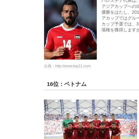
パレスチナ代表は
アジアカップへの出
優勝をはたし、20
アカップではグルー
カップ予選では、
場権を獲得します
出典：
http://www.tsp21.com
16位：ベトナム