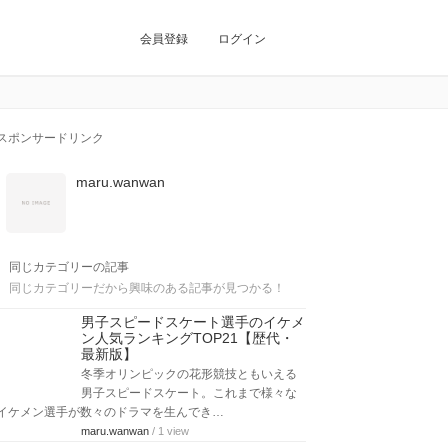
会員登録
ログイン
スポンサードリンク
maru.wanwan
同じカテゴリーの記事
同じカテゴリーだから興味のある記事が見つかる！
男子スピードスケート選手のイケメ
ン人気ランキングTOP21【歴代・
最新版】
冬季オリンピックの花形競技ともいえる
男子スピードスケート。これまで様々な
イケメン選手が数々のドラマを生んでき…
maru.wanwan
/ 1 view