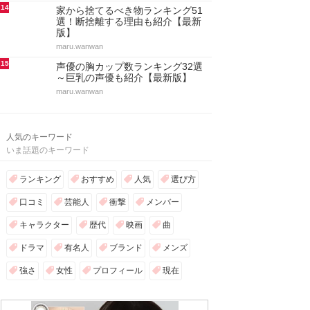
14
家から捨てるべき物ランキング51
選！断捨離する理由も紹介【最新
版】
maru.wanwan
15
声優の胸カップ数ランキング32選
～巨乳の声優も紹介【最新版】
maru.wanwan
人気のキーワード
いま話題のキーワード
ランキング
おすすめ
人気
選び方
口コミ
芸能人
衝撃
メンバー
キャラクター
歴代
映画
曲
ドラマ
有名人
ブランド
メンズ
強さ
女性
プロフィール
現在