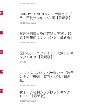
maru.wanwan
9
CANDY TUNEメンバーの胸カップ
数・巨乳ランキング7選【最新版】
maru.wanwan
10
被差別部落出身の芸能人/有名人50
選！衝撃順にランキング【最新版】
maru.wanwan
11
歴代のジュニアアイドル人気ランキ
ングTOP15【最新版】
kii428
12
にじさんじのメンバー胸カップ数ラ
ンキング65選！貧乳～巨乳【最新
版】
maru.wanwan
13
女子アナの胸カップ数ランキング
TOP30【最新版】
maru.wanwan