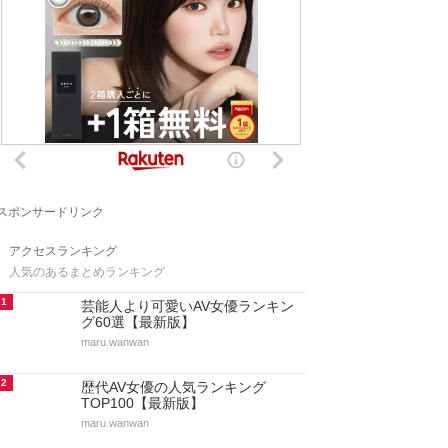
スポンサードリンク
アクセスランキング
人気のあるまとめランキング
1
芸能人より可愛いAV女優ランキン
グ60選【最新版】
maru.wanwan
2
歴代AV女優の人気ランキング
TOP100【最新版】
maru.wanwan