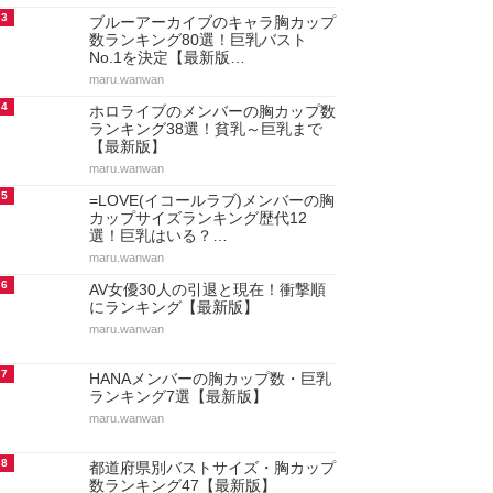
3
ブルーアーカイブのキャラ胸カップ
数ランキング80選！巨乳バスト
No.1を決定【最新版…
maru.wanwan
4
ホロライブのメンバーの胸カップ数
ランキング38選！貧乳～巨乳まで
【最新版】
maru.wanwan
5
=LOVE(イコールラブ)メンバーの胸
カップサイズランキング歴代12
選！巨乳はいる？…
maru.wanwan
6
AV女優30人の引退と現在！衝撃順
にランキング【最新版】
maru.wanwan
7
HANAメンバーの胸カップ数・巨乳
ランキング7選【最新版】
maru.wanwan
8
都道府県別バストサイズ・胸カップ
数ランキング47【最新版】