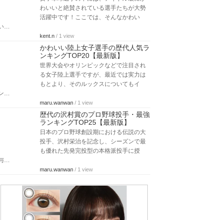
わいいと絶賛されている選手たちが大勢
活躍中です！ここでは、そんなかわい
い…
kent.n
/ 1 view
かわいい陸上女子選手の歴代人気ラ
ンキングTOP20【最新版】
世界大会やオリンピックなどで注目され
る女子陸上選手ですが、最近では実力は
もとより、そのルックスについてもイ
ン…
maru.wanwan
/ 1 view
歴代の沢村賞のプロ野球投手・最強
ランキングTOP25【最新版】
日本のプロ野球創設期における伝説の大
投手、沢村栄治を記念し、シーズンで最
も優れた先発完投型の本格派投手に授
与…
maru.wanwan
/ 1 view