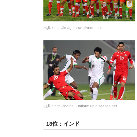
出典：
http://image.news.livedoor.com
出典：
http://football-uniform.up.n.seesaa.net
18位：インド