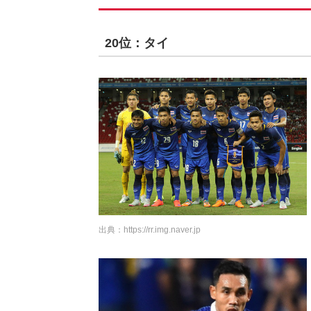
20位：タイ
出典：
https://rr.img.naver.jp