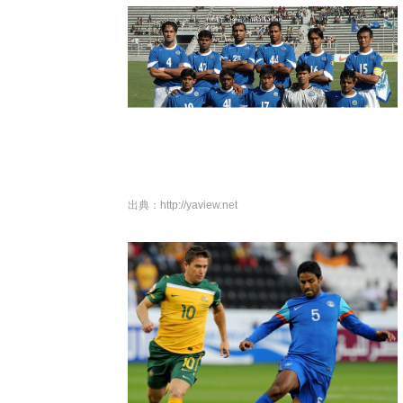
出典：
http://yaview.net