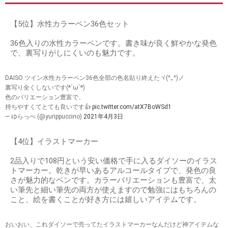
【5位】水性カラーペン36色セット
36色入りの水性カラーペンです。書き味が良く鮮やかな発色
で、裏写りがしにくいのも魅力です。
DAISO ツイン水性カラーペン36色全部の色名貼り終えたヾ(^｡^)ノ
裏写り全くしないです(*´ω`*)
色のバリエーション豊富で、
持ちやすくてとても良いです👍
pic.twitter.com/atX7BoWSd1
— ゆらっぺ (@yurippuccino)
2021年4月3日
【4位】イラストマーカー
2品入りで108円という安い価格で手に入るダイソーのイラス
トマーカー。乾きが早いあるアルコールタイプで、発色の良
さが魅力的なペンです。カラーバリエーションも豊富で、太
い筆先と細い筆先の両方が使えますので勉強にはもちろんの
こと、絵を書くことが好き方には嬉しいアイテムです。
おいおい、これダイソーで売ってたイラストマーカーなんだけど神アイテムな