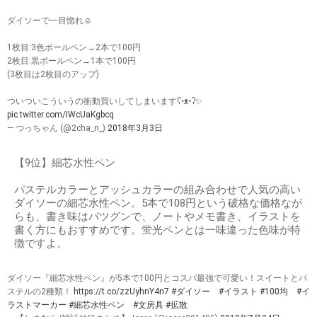
ダイソーで一目惚れ☺️
1枚目:3色ボールペン→2本で100円
2枚目:黒ボールペン→1本で100円
(3枚目は2枚目のアップ)
ついついこういうの衝動買いしてしまいますʕ•ᴥ•ʔ✨
pic.twitter.com/IWcUaKgbcq
— つっちゃん (@2cha_n_)
2018年3月3日
【9位】細芯水性ペン
パステルカラーとアッシュカラーの組み合わせで人気の高い
ダイソーの細芯水性ペン。5本で108円という破格な価格なが
らも、書き味はバツグンで、ノートやメモ書き、イラストを
書く方にもおすすめです。蛍光ペンとは一味違った色味が特
徴ですよ。
ダイソー『細芯水性ペン』が5本で100円とコスパ最強で可愛い！スイートとパ
ステルの2種類！
https://t.co/zzUyhnY4n7
#ダイソー
#イラスト
#100均
#イ
ラストマーカー
#細芯水性ペン
#文房具
#拡散