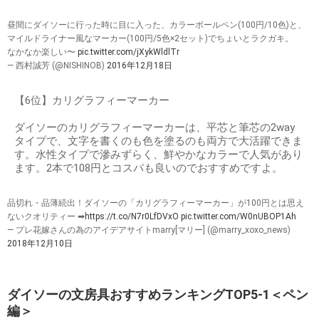
昼間にダイソーに行った時に目に入った、カラーボールペン(100円/10色)と、
マイルドライナー風なマーカー(100円/5色×2セット)でちょいとラクガキ。
なかなか楽しい〜
pic.twitter.com/jXykWldlTr
— 西村誠芳 (@NISHINOB)
2016年12月18日
【6位】カリグラフィーマーカー
ダイソーのカリグラフィーマーカーは、平芯と筆芯の2way
タイプで、文字を書くのも色を塗るのも両方で大活躍できま
す。水性タイプで滲みずらく、鮮やかなカラーで人気があり
ます。2本で108円とコスパも良いのでおすすめですよ。
品切れ・品薄続出！ダイソーの「カリグラフィーマーカー」が100円とは思え
ないクオリティー ➡
https://t.co/N7r0LfDVxO
pic.twitter.com/W0nUBOP1Ah
— プレ花嫁さんの為のアイデアサイトmarry[マリー] (@marry_xoxo_news)
2018年12月10日
ダイソーの文房具おすすめランキングTOP5-1＜ペン
編＞