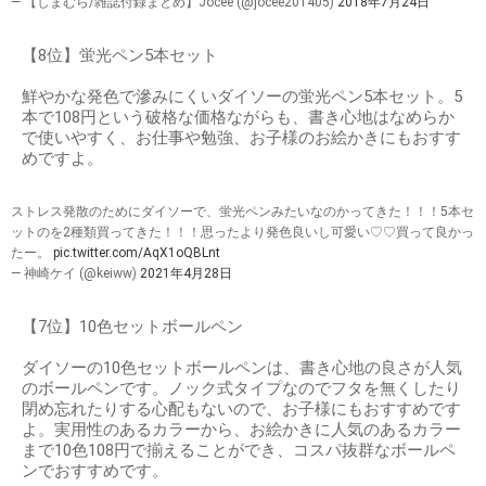
— 【しまむら/雑誌付録まとめ】Jocee (@jocee201405)
2018年7月24日
【8位】蛍光ペン5本セット
鮮やかな発色で滲みにくいダイソーの蛍光ペン5本セット。5
本で108円という破格な価格ながらも、書き心地はなめらか
で使いやすく、お仕事や勉強、お子様のお絵かきにもおすす
めですよ。
ストレス発散のためにダイソーで、蛍光ペンみたいなのかってきた！！！5本セ
ットのを2種類買ってきた！！！思ったより発色良いし可愛い♡♡買って良かっ
たー。
pic.twitter.com/AqX1oQBLnt
— 神崎ケイ (@keiww)
2021年4月28日
【7位】10色セットボールペン
ダイソーの10色セットボールペンは、書き心地の良さが人気
のボールペンです。ノック式タイプなのでフタを無くしたり
閉め忘れたりする心配もないので、お子様にもおすすめです
よ。実用性のあるカラーから、お絵かきに人気のあるカラー
まで10色108円で揃えることができ、コスパ抜群なボールペ
ンでおすすめです。