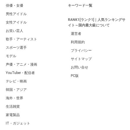
俳優・女優
キーワード一覧
男性アイドル
RANK1[ランク1]｜人気ランキングサ
女性アイドル
イト～国内最大級について
お笑い芸人
運営者
歌手・アーティスト
利用規約
スポーツ選手
プライバシー
モデル
サイトマップ
声優・アニメ・漫画
お問い合せ
YouTuber・配信者
PC版
テレビ・映画
韓国・アジア
海外・世界
生活雑貨
家電製品
IT・ガジェット