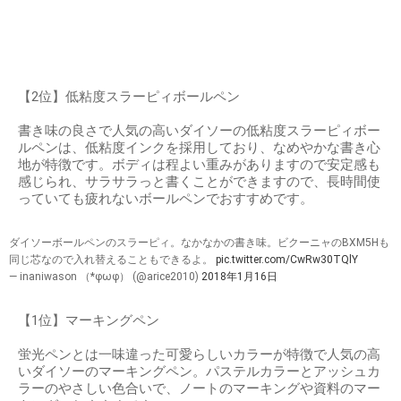
【2位】低粘度スラーピィボールペン
書き味の良さで人気の高いダイソーの低粘度スラーピィボー
ルペンは、低粘度インクを採用しており、なめやかな書き心
地が特徴です。ボディは程よい重みがありますので安定感も
感じられ、サラサラっと書くことができますので、長時間使
っていても疲れないボールペンでおすすめです。
ダイソーボールペンのスラーピィ。なかなかの書き味。ビクーニャのBXM5Hも
同じ芯なので入れ替えることもできるよ。
pic.twitter.com/CwRw30TQlY
— inaniwason （*φωφ） (@arice2010)
2018年1月16日
【1位】マーキングペン
蛍光ペンとは一味違った可愛らしいカラーが特徴で人気の高
いダイソーのマーキングペン。パステルカラーとアッシュカ
ラーのやさしい色合いで、ノートのマーキングや資料のマー