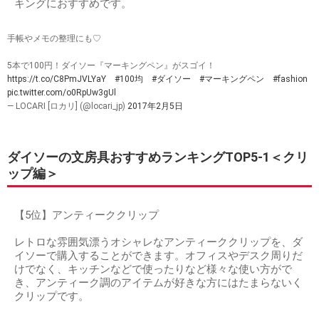
キングにおすすめです。
手帳やメモの整理にも♡
5本で100円！ダイソー『マーキングペン』がスゴイ！
https://t.co/C8PmJVLYaY
#100均
#ダイソー
#マーキングペン
#fashion
pic.twitter.com/o0RpUw3gUl
— LOCARI [ロカリ] (@locari_jp)
2017年2月5日
ダイソーの文房具おすすめランキングTOP5-1＜クリ
ップ編＞
【5位】アンティーククリップ
レトロな雰囲気漂うオシャレなアンティーククリップを、ダ
イソーで購入することができます。オフィスやデスク周りだ
けでなく、キッチンなどで使ったりなど様々な使い方がで
き、アンティーク調のアイテムが好きな方にはたまらないく
クリップです。