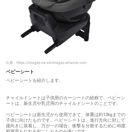
出典：
https://images-na.ssl-images-amazon.com
ベビーシート
ベビーシートを紹介します。
チャイルドシートは子供用のカーシートの総称で、ベビーシ
ートは、新生児や乳児用のチャイルドシートのことです。
ベビーシートは新生児から使用できて、体重は約13kgまでの
子供に向けたものです。ベビーシートは、進行方向に対して
後向きに装着し、万が一の場合、衝撃を分散するために45度
程度背もたれを起こしたものが多いです。