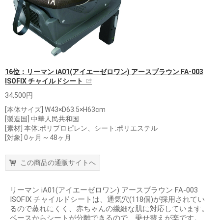
16位：リーマン iA01(アイエーゼロワン) アースブラウン FA-003
ISOFIX チャイルドシート
34,500円
[本体サイズ] W43×D63.5×H63cm
[製造国] 中華人民共和国
[素材] 本体:ポリプロピレン、シート:ポリエステル
[対象] 0ヶ月 ~ 48ヶ月
この商品の通販サイトへ
リーマン iA01(アイエーゼロワン) アースブラウン FA-003
ISOFIX チャイルドシートは、通気穴(118個)が採用されてい
るので蒸れにくく、赤ちゃんの繊細な肌に対応しています。
ベースからシートが分離できるので、乗せ替えが楽です。