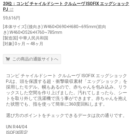
20位：コンビ チャイルドシート クルムーヴ ISOFIX エッグショック
PJ
59,616円
[本体サイズ] (後向き):W460×D690×H680~695mm(前向
き):W460×D526×H760~785mm
[製造国] 中華人民共和国
[対象] 0ヶ月 ~ 48ヶ月
この商品の通販サイトへ
コンビ チャイルドシート クルムーヴ ISOFIX エッグショック
PJは、頭を保護する超・衝撃吸収素材「エッグショック」を
採用したモデル。幌もあるので、赤ちゃんを包み込み、リラ
ックスした空間を作り上げました。汚れてしまったら、シー
トを取り外して洗濯機で洗う事ができます。赤ちゃんを抱え
た状態でも、指を使って簡単に360度回転します。
選び方のポイントをチェックできるデータは次の通りです。
UN R44/04
ISOFIX固定