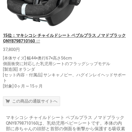
15位：マキシコシ チャイルドシート ペブルプラス ノマドブラック
QNY8798710160
37,800円
[本体サイズ] 幅44×奥行67×高さ56cm
側面衝突に対応した乳児用シートのフラッグシップモデル
[製造国] オランダ
[セット内容・付属品] サンキャノピー、ハグインレイヘッドサポー
ト
[対象] 0ヶ月 ~ 15ヶ月
この商品の通販サイトへ
マキシコシ チャイルドシート ペブルプラス ノマドブラック
QNY8798710160は、乳幼児用ベビーシートです。本体の内
部に赤ちゃんの頭部と首部の側面を衝撃から保護する吸収素