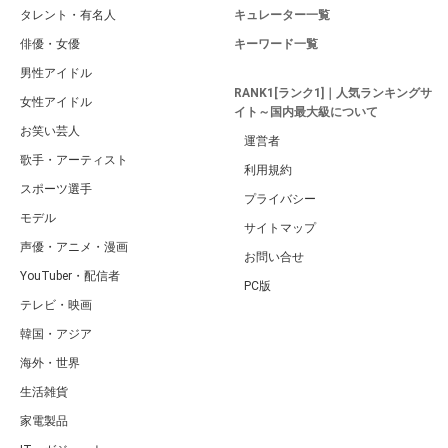
タレント・有名人
キュレーター一覧
俳優・女優
キーワード一覧
男性アイドル
RANK1[ランク1]｜人気ランキングサ
女性アイドル
イト～国内最大級について
お笑い芸人
運営者
歌手・アーティスト
利用規約
スポーツ選手
プライバシー
モデル
サイトマップ
声優・アニメ・漫画
お問い合せ
YouTuber・配信者
PC版
テレビ・映画
韓国・アジア
海外・世界
生活雑貨
家電製品