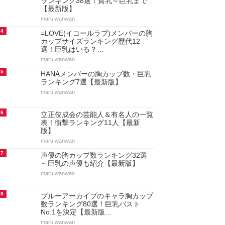
ランキング38選！貧乳～巨乳まで
【最新版】
maru.wanwan
4
=LOVE(イコールラブ)メンバーの胸
カップサイズランキング歴代12
選！巨乳はいる？…
maru.wanwan
5
HANAメンバーの胸カップ数・巨乳
ランキング7選【最新版】
maru.wanwan
6
立正佼成会の芸能人＆有名人の一覧
表！衝撃ランキング11人【最新
版】
maru.wanwan
7
声優の胸カップ数ランキング32選
～巨乳の声優も紹介【最新版】
maru.wanwan
8
ブルーアーカイブのキャラ胸カップ
数ランキング80選！巨乳バスト
No.1を決定【最新版…
maru.wanwan