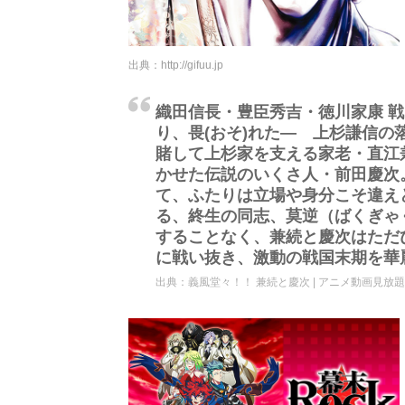
出典：
http://gifuu.jp
織田信長・豊臣秀吉・徳川家康 
り、畏(おそ)れた― 上杉謙信
賭して上杉家を支える家老・直江
かせた伝説のいくさ人・前田慶次
て、ふたりは立場や身分こそ違え
る、終生の同志、莫逆（ばくぎゃ
することなく、兼続と慶次はただ
に戦い抜き、激動の戦国末期を華
出典：
義風堂々！！ 兼続と慶次 | アニメ動画見放題 