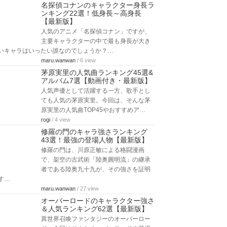
名探偵コナンのキャラクター身長ラ
ンキング22選！低身長～高身長
【最新版】
人気のアニメ「名探偵コナン」ですが、
主要キャラクターの中で最も身長が大き
いキャラはいったい誰なのでしょうか？…
maru.wanwan
/ 6 view
茅原実里の人気曲ランキング45選&
アルバム7選【動画付き・最新版】
人気声優として活躍する一方、歌手とし
ても人気の茅原実里。今回は、そんな茅
原実里の人気曲TOP45やおすすめア…
rogi
/ 4 view
修羅の門のキャラ強さランキング
43選！最強の登場人物【最新版】
修羅の門は、川原正敏による格闘漫画
で、架空の古武術「陸奥圓明流」の継承
者である陸奥九十九が、その強さを証明
す…
maru.wanwan
/ 27 view
オーバーロードのキャラクター強さ
＆人気ランキング62選【最新版】
異世界召喚ファンタジーのオーバーロー