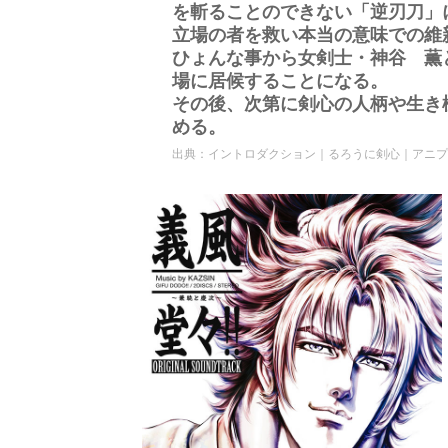
を斬ることのできない「逆刃刀」
立場の者を救い本当の意味での維
ひょんな事から女剣士・神谷 薫
場に居候することになる。
その後、次第に剣心の人柄や生き
める。
出典：
イントロダクション｜るろうに剣心｜アニプ