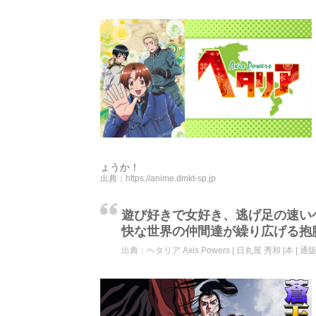
ょうか！
出典：
https://anime.dmkt-sp.jp
遊び好きで女好き、逃げ足の速い
快な世界の仲間達が繰り広げる抱
出典：
ヘタリア Axis Powers | 日丸屋 秀和 |本 | 通販 