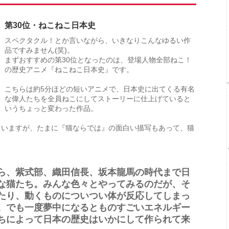
第30位・ねこねこ日本史
スペクタクル！とか言いながら、いきなりこんなゆるい作
品ですみません(笑)。
まずおすすめの第30位となったのは、登場人物全部ねこ！
の歴史アニメ『ねこねこ日本史』です。
こちらは約5分ほどの短いアニメで、日本史に出てくる有名
な偉人たちを全員ねこにしてストーリーに仕上げていると
いうちょっと変わった作品。
ていますが、たまに『猫ならでは』の面白い描写もあって、猫
ら、紫式部、織田信長、坂本龍馬の時代まで日
な猫たち。みんな色々とやってみるのだが、そ
たり、動くものについつい体が反応してしまっ
。でも一度夢中になるとものすごいエネルギー
ちによって日本の歴史はいかにして作られて来