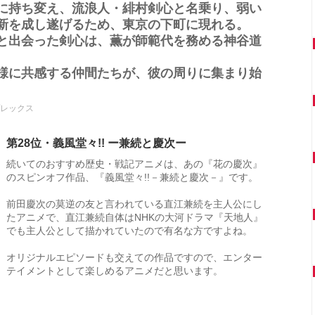
に持ち変え、流浪人・緋村剣心と名乗り、弱い
新を成し遂げるため、東京の下町に現れる。
と出会った剣心は、薫が師範代を務める神谷道
様に共感する仲間たちが、彼の周りに集まり始
レックス
第28位・義風堂々!! ー兼続と慶次ー
続いてのおすすめ歴史・戦記アニメは、あの『花の慶次』
のスピンオフ作品、『義風堂々!!－兼続と慶次－』です。
前田慶次の莫逆の友と言われている直江兼続を主人公にし
たアニメで、直江兼続自体はNHKの大河ドラマ『天地人』
でも主人公として描かれていたので有名な方ですよね。
オリジナルエピソードも交えての作品ですので、エンター
テイメントとして楽しめるアニメだと思います。