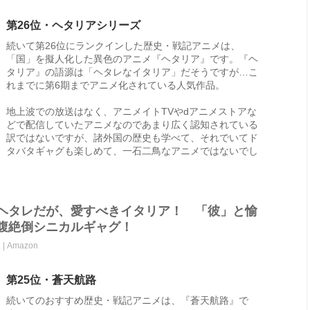
第26位・ヘタリアシリーズ
続いて第26位にランクインした歴史・戦記アニメは、
「国」を擬人化した異色のアニメ『ヘタリア』です。『ヘ
タリア』の語源は「ヘタレなイタリア」だそうですが…こ
れまでに第6期までアニメ化されている人気作品。
地上波での放送はなく、アニメイトTVやdアニメストアな
どで配信していたアニメなのであまり広く認知されている
訳ではないですが、諸外国の歴史も学べて、それでいてド
タバタギャグも楽しめて、一石二鳥なアニメではないでし
ヘタレだが、愛すべきイタリア！ 「彼」と愉
腹絶倒シニカルギャグ！
| Amazon
第25位・蒼天航路
続いてのおすすめ歴史・戦記アニメは、『蒼天航路』で