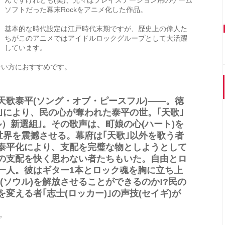
ソフトだった幕末Rockをアニメ化した作品。
基本的な時代設定は江戸時代末期ですが、歴史上の偉人た
ちがこのアニメではアイドルロックグループとして大活躍
しています。
ない方におすすめです。
天歌泰平(ソング・オブ・ピースフル)――。徳
)｣により、民の心が奪われた泰平の世。｢天歌｣
）新選組｣。その歌声は、町娘の心(ハート)を
、世界を震撼させる。幕府は｢天歌｣以外を歌う者
泰平化により、支配を完璧な物としようとして
府の支配を快く思わない者たちもいた。自由とロ
一人。彼はギター1本とロック魂を胸に立ち上
(ソウル)を解放させることができるのか!?民の
変える者｢志士(ロッカー)｣の声技(セイギ)が
ア