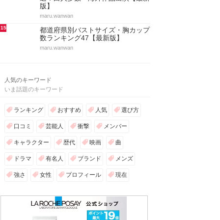
版】
maru.wanwan
15
都道府県別バストサイズ・胸カップ
数ランキング47【最新版】
maru.wanwan
人気のキーワード
いま話題のキーワード
ランキング
おすすめ
人気
選び方
口コミ
芸能人
衝撃
メンバー
キャラクター
歴代
映画
曲
ドラマ
有名人
ブランド
メンズ
強さ
女性
プロフィール
現在