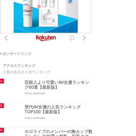
スポンサードリンク
アクセスランキング
人気のあるまとめランキング
1
芸能人より可愛いAV女優ランキン
グ60選【最新版】
maru.wanwan
2
歴代AV女優の人気ランキング
TOP100【最新版】
maru.wanwan
3
ホロライブのメンバーの胸カップ数