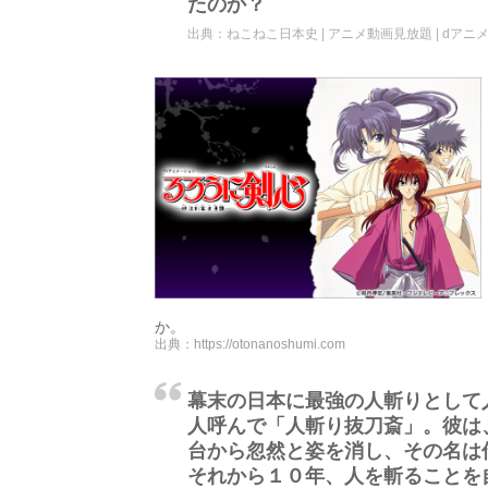
たのか？
出典：
ねこねこ日本史 | アニメ動画見放題 | dアニ
か。
出典：
https://otonanoshumi.com
幕末の日本に最強の人斬りとして
人呼んで「人斬り抜刀斎」。彼は
台から忽然と姿を消し、その名は
それから１０年、人を斬ることを