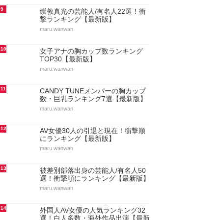
9
崇教真光の芸能人/有名人22選！衝
撃ランキング【最新版】
maru.wanwan
10
女子アナの胸カップ数ランキング
TOP30【最新版】
maru.wanwan
11
CANDY TUNEメンバーの胸カップ
数・巨乳ランキング7選【最新版】
maru.wanwan
12
AV女優30人の引退と現在！衝撃順
にランキング【最新版】
maru.wanwan
13
被差別部落出身の芸能人/有名人50
選！衝撃順にランキング【最新版】
maru.wanwan
14
外国人AV女優の人気ランキング32
選！白人多数・海外作品出演【最新