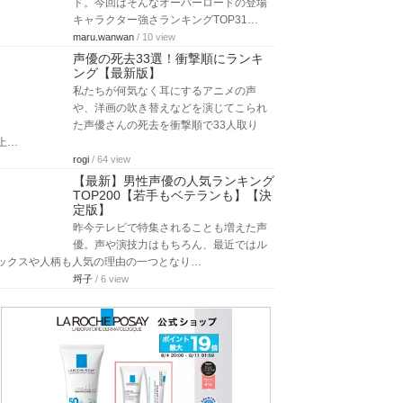
ド。今回はそんなオーバーロードの登場
キャラクター強さランキングTOP31…
maru.wanwan
/ 10 view
声優の死去33選！衝撃順にランキ
ング【最新版】
私たちが何気なく耳にするアニメの声
や、洋画の吹き替えなどを演じてこられ
た声優さんの死去を衝撃順で33人取り
上…
rogi
/ 64 view
【最新】男性声優の人気ランキング
TOP200【若手もベテランも】【決
定版】
昨今テレビで特集されることも増えた声
優。声や演技力はもちろん、最近ではル
ックスや人柄も人気の理由の一つとなり…
埒子
/ 6 view