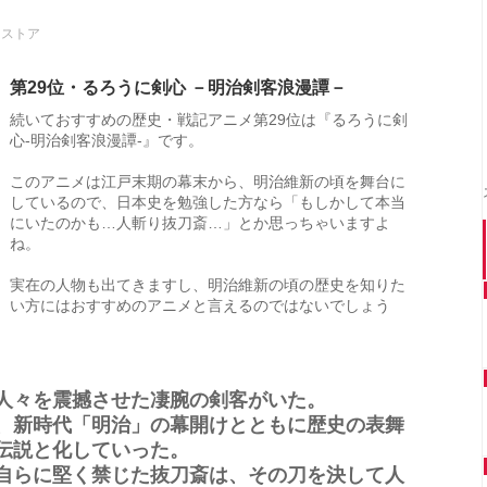
メストア
第29位・るろうに剣心 －明治剣客浪漫譚－
続いておすすめの歴史・戦記アニメ第29位は『るろうに剣
心‐明治剣客浪漫譚‐』です。
このアニメは江戸末期の幕末から、明治維新の頃を舞台に
しているので、日本史を勉強した方なら「もしかして本当
にいたのかも…人斬り抜刀斎…」とか思っちゃいますよ
ね。
実在の人物も出てきますし、明治維新の頃の歴史を知りた
い方にはおすすめのアニメと言えるのではないでしょう
人々を震撼させた凄腕の剣客がいた。
、新時代「明治」の幕開けとともに歴史の表舞
伝説と化していった。
自らに堅く禁じた抜刀斎は、その刀を決して人