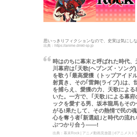
思いっきりフィクションなので、史実は気にし
出典：
https://anime.dmkt-sp.jp
時はのちに幕末と呼ばれた時代、
川幕府は｢天歌(ヘブンズ・ソング
を歌う｢最高愛獲（トップアイドル
射貫き、その｢雷舞(ライブ)｣は
を捕らえ、愛獲の力、天歌による
いた。一方で、｢天歌｣による幕
ックを愛する男、坂本龍馬もその
がる!果たして、その熱情で民の魂
心を奪う者｢新選組｣と時代の流れを
ぶつかり合う――!
出典：
幕末Rock | アニメ動画見放題 | dアニメスト