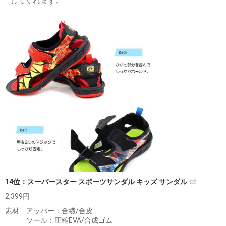
してくれます。
14位：スーパースター スポーツサンダル キッズ サンダル
2,399円
素材 アッパー：合繊/合皮
ソール：圧縮EVA/合成ゴム