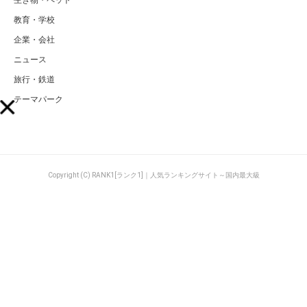
生き物・ペット
教育・学校
企業・会社
ニュース
旅行・鉄道
テーマパーク
Copyright (C) RANK1[ランク1]｜人気ランキングサイト～国内最大級