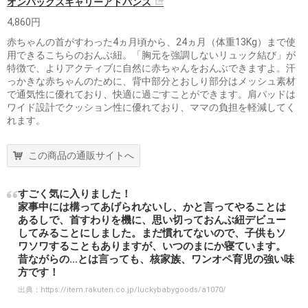
オンバックスキャリーアドバンス
4,860円
赤ちゃんの首がすわった4ヵ月頃から、24ヵ月（体重13Kg）まで使
用できるこちらのおんぶ紐。「胸元を強調しないリュック結び」が
特徴で、よりアクティブに自然に赤ちゃんをおんぶできますよ。汗
っかきな赤ちゃんのために、背中部分とおしり部分はメッシュ素材
で通気性に優れており、快適に過ごすことができます。肩パッドは
ワイド設計でクッション性に優れており、ママの負担を軽減してく
れます。
この商品の通販サイトへ
すごく気に入りました！
家事中には構ってあげられないし、かと言ってやることは
あるしで、首すわりを機に、思い切っておんぶ紐デビュー
してみることにしました。まだ慣れてないので、子供もソ
ワソワすることもありますが、いつのまにか寝ています。
昔ながらの…とは言っても、核家族、ワンオペ育児の強い味
方です！
出典：
https://item.rakuten.co.jp/luckybabygoods/a1070/