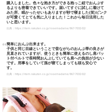
購入しました。色々な抱き方ができる抱っこ紐でおんぶす
るよりも密着できていいです。届いてすぐに試しに着けて
みた所、眠かったせいもありますが秒で寝ました(笑)ピンク
が可愛くてとても気に入りました！これから毎日活用した
いと思います。
出典：
https://item.rakuten.co.jp/rosemadame/867-7032-02/
簡単におんぶ出来ます。
子供と同じ目線ということで昔ながらのおんぶ帯の良さが
見直されていますが、使うときも簡単に使えるのし肩パッ
ト付ベルトで長時間おんぶしていても肩への負担が少ない
です。用事をしていて孫が寝てしまっても頭も安心で
す。
出典：
https://item.rakuten.co.jp/rosemadame/867-7032-02/