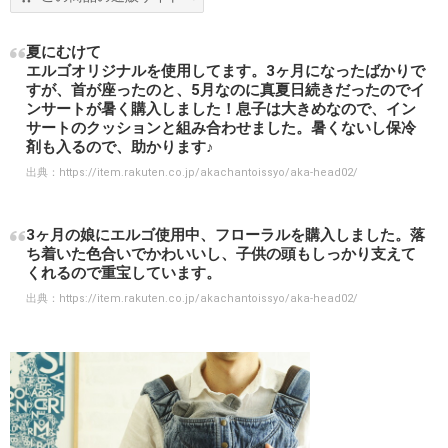
夏にむけて
エルゴオリジナルを使用してます。3ヶ月になったばかりで
すが、首が座ったのと、5月なのに真夏日続きだったのでイ
ンサートが暑く購入しました！息子は大きめなので、イン
サートのクッションと組み合わせました。暑くないし保冷
剤も入るので、助かります♪
出典：
https://item.rakuten.co.jp/akachantoissyo/aka-head02/
3ヶ月の娘にエルゴ使用中、フローラルを購入しました。落
ち着いた色合いでかわいいし、子供の頭もしっかり支えて
くれるので重宝しています。
出典：
https://item.rakuten.co.jp/akachantoissyo/aka-head02/