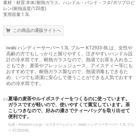
素材・材質:本体/耐熱ガラス、ハンドル・バンド・フタ/ポリプロピ
レン(耐熱温度/120度)
実用容量:1.3L
この商品の通販サイトへ
iwaki ハンディーサーバー 1.3L ブルー KT2933-BLは、女性や
高齢の方でもしっかりと握りやすく、注ぎやすいハンドル設
計の冷水筒です。耐熱ガラスなので、熱湯でお茶を入れるこ
ともでき、麦茶やフレッシュジュース、アイスティー等にも
おすすめです。耐熱ガラス製なので、熱湯消毒もできるた
め、いつでも清潔に安心して使うことができる人気でおすす
めの冷水筒です。
夏場の麦茶やルイボスティーをつくるのに使っています。
ガラスですが軽いので、使いやすくて重宝しています。茶
こしつきなので、好みの濃さでティーバッグを取り出せて
便利です。
出典：
Amazon.co.jp：カスタマーレビュー: iwaki ハンディーサーバー 1.3L ブル
ー KT2933-BL