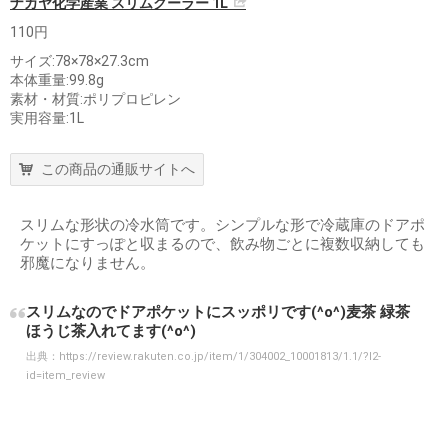
ナカヤ化学産業 スリムクーラー 1L
110円
サイズ:78×78×27.3cm
本体重量:99.8g
素材・材質:ポリプロピレン
実用容量:1L
この商品の通販サイトへ
スリムな形状の冷水筒です。シンプルな形で冷蔵庫のドアポ
ケットにすっぽと収まるので、飲み物ごとに複数収納しても
邪魔になりません。
スリムなのでドアポケットにスッポリです(^o^)麦茶 緑茶
ほうじ茶入れてます(^o^)
出典：
https://review.rakuten.co.jp/item/1/304002_10001813/1.1/?l2-
id=item_review