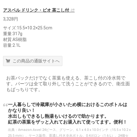
アスベル ドリンク・ビオ 茶こし付
3,328円
サイズ:15.5×10.2×25.5cm
重量:317g
材質:AS樹脂
容量:2.1L
この商品の通販サイトへ
お茶パックだけでなく茶葉も使える、茶こし付の冷水筒で
す。パーツは全て取り外して洗うことができるので、衛生面
もばっちりです。
一人暮らしで冷蔵庫が小さいため横におけるこのボトルは
かなり良い！
水出しもできるし熱湯もいけるので助かります。
紅茶の茶葉をザッと入れてお湯入れて使ってます。便利！
出典：
Amazon:Asvel 24ピース、グリーン、6.1 x 4.0 x 10.0インチ（15.5 x 10.2 x
25.5 mm）、ケース販売、茶漉し付き冷水ボトル、0.4ガロン（1.6 L）、24個セ