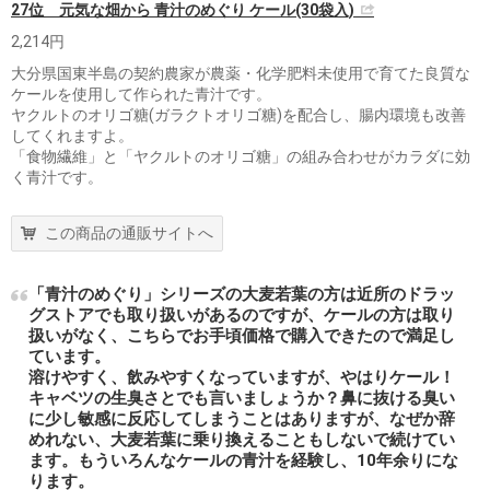
27位 元気な畑から 青汁のめぐり ケール(30袋入)
2,214円
大分県国東半島の契約農家が農薬・化学肥料未使用で育てた良質な
ケールを使用して作られた青汁です。
ヤクルトのオリゴ糖(ガラクトオリゴ糖)を配合し、腸内環境も改善
してくれますよ。
「食物繊維」と「ヤクルトのオリゴ糖」の組み合わせがカラダに効
く青汁です。
この商品の通販サイトへ
「青汁のめぐり」シリーズの大麦若葉の方は近所のドラッ
グストアでも取り扱いがあるのですが、ケールの方は取り
扱いがなく、こちらでお手頃価格で購入できたので満足し
ています。
溶けやすく、飲みやすくなっていますが、やはりケール！
キャベツの生臭さとでも言いましょうか？鼻に抜ける臭い
に少し敏感に反応してしまうことはありますが、なぜか辞
めれない、大麦若葉に乗り換えることもしないで続けてい
ます。もういろんなケールの青汁を経験し、10年余りにな
ります。