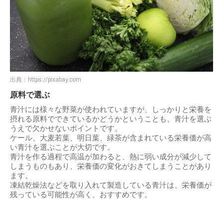
出典：
https://pixabay.com
原料で選ぶ
青汁には様々な野菜が使われていますが、しっかりと栄養を
摂れる原料でできているかどうかということも、青汁を選ぶ
うえで欠かせないポイントです。
ケール、大麦若葉、明日葉、緑茶が含まれている栄養価が高
い青汁を選ぶことが大切です。
青汁を作る過程で高温が加わると、熱に弱い成分が減少して
しまうものもあり、栄養価の変化がおきてしまうことがあり
ます。
凍結乾燥法などを取り入れて製造している青汁は、栄養価が
残っている可能性が高く、おすすめです。