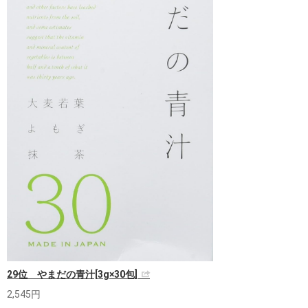
29位 やまだの青汁[3g×30包]
2,545円