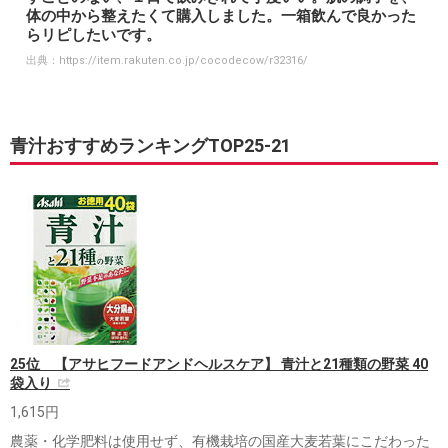
体の中から整えたくて購入しました。一箱飲んで良かった
らリピしたいです。
出典：
https://item.rakuten.co.jp/cocodecow/r32316/
青汁おすすめランキングTOP25-21
25位 【アサヒフードアンドヘルスケア】 青汁と21種類の野菜 40
袋入り
1,615円
農薬・化学肥料は使用せず、有機栽培の国産大麦若葉にこだわった