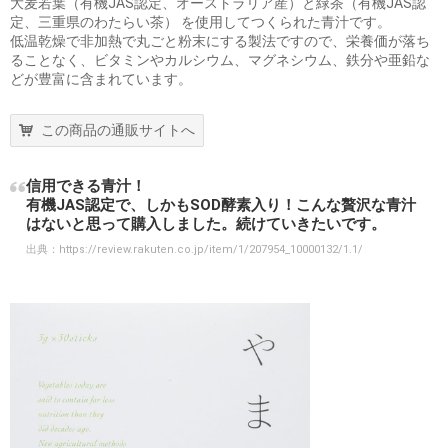
大麦若葉（有機JAS認定、オーストラリア産）と緑茶（有機JAS認
定、三重県のわたらい茶） を使用してつくられた青汁です。
低温乾燥で非加熱で丸ごと粉末にする製法ですので、栄養価が落ち
ることなく、ビタミンやカルシウム、マグネシウム、鉄分や亜鉛な
どが豊富に含まれています。
この商品の通販サイトへ
信用できる青汁！
有機JAS認定で、しかもSOD酵素入り！こんな贅沢な青汁
はないと思って購入しました。続けていきたいです。
出典：
https://review.rakuten.co.jp/item/1/207954_10000132/1.1/