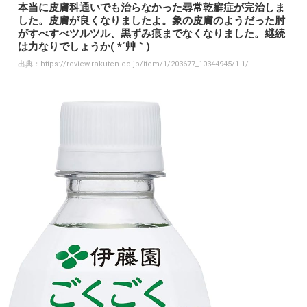
本当に皮膚科通いでも治らなかった尋常乾癬症が完治しま
した。皮膚が良くなりましたよ。象の皮膚のようだった肘
がすべすべツルツル、黒ずみ痕までなくなりました。継続
は力なりでしょうか( *´艸｀)
出典：
https://review.rakuten.co.jp/item/1/203677_10344945/1.1/