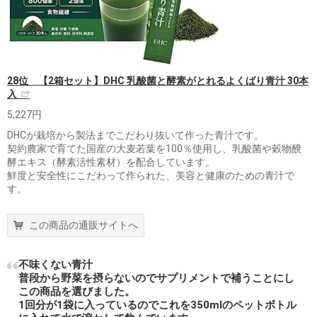
28位 【2箱セット】DHC 乳酸菌と酵素がとれるよくばり青汁 30本
入
5,227円
DHCが栽培から製法までこだわり抜いて作った青汁です。
契約農家で育てた国産の大麦若葉を100％使用し、乳酸菌や穀物醗
酵エキス（酵素活性素材）を配合しています。
鮮度と安全性にこだわって作られた、美容と健康のための青汁で
す。
この商品の通販サイトへ
不味くない青汁
普段から野菜を摂らないのでサプリメントで補うことにし
この商品を選びました。
1回分が1袋に入っているのでこれを350mlのペットボトル