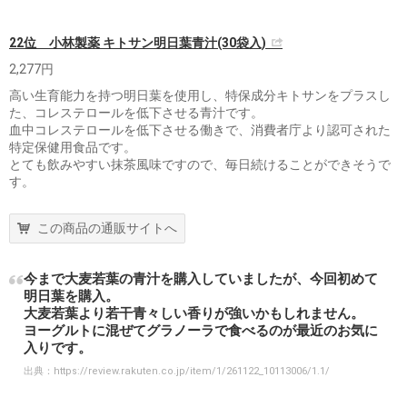
22位 小林製薬 キトサン明日葉青汁(30袋入)
2,277円
高い生育能力を持つ明日葉を使用し、特保成分キトサンをプラスし
た、コレステロールを低下させる青汁です。
血中コレステロールを低下させる働きで、消費者庁より認可された
特定保健用食品です。
とても飲みやすい抹茶風味ですので、毎日続けることができそうで
す。
この商品の通販サイトへ
今まで大麦若葉の青汁を購入していましたが、今回初めて
明日葉を購入。
大麦若葉より若干青々しい香りが強いかもしれません。
ヨーグルトに混ぜてグラノーラで食べるのが最近のお気に
入りです。
出典：
https://review.rakuten.co.jp/item/1/261122_10113006/1.1/