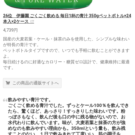
26位 伊藤園 ごくごく飲める 毎日1杯の青汁 350gペットボトル×24
本入×2ケース
4,739円
国産の大麦若葉・ケール・抹茶のみを使用した、シンプルな味わい
が特長の青汁です。
ペットボトルタイプですので、いつでも手軽に飲むことができます
よ。
毎日続けるのに好適なカロリー・糖質ゼロ設計で、健康維持に最適
です。
この商品の通販サイトへ
飲みやすい青汁です。
ごくごく飲める青汁でした。ずっとケール100％を飲んでき
たら、驚くほど、あっさり！すっきりした味わいです。粉
っぽさもなく、飲んだ後も口の中に残る物がないので、お
水代わりに飲んでいます。味が、大麦若葉と抹茶の方が強
めなのも飲みやすい理由かも。350mlという量も、飲み残
すことのない、１日で飲みきれて丁度いい。肌の調子を、