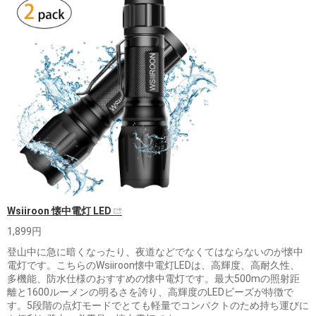
Wsiiroon 懐中電灯 LED
1,899円
登山中に急に暗くなったり、夜道などでなくてはならないのが懐中
電灯です。こちらのWsiiroon懐中電灯LEDは、高輝度、高耐久性、
多機能、防水仕様のおすすめの懐中電灯です。最大500mの照射距
離と1600ルーメンの明るさを誇り、高輝度のLEDビーズが特徴で
す。5段階の点灯モードでとても軽量でコンパクトのため持ち運びに