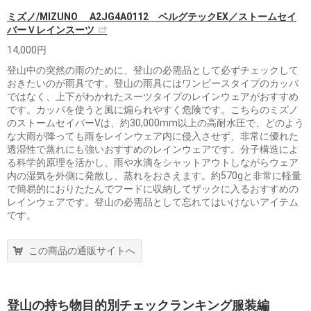
ミズノ/MIZUNO A2JG4A0112 ベルグテックEX／ストームセイ
バーＶレインスーツ
14,000円
登山中の突然の雨のために、登山の必需品として必ずチェックして
おきたいのが雨具です。登山の雨具にはワンピースタイプのカッパ
ではなく、上下がわかれたスーツタイプのレインウェアがおすすめ
です。カッパを使うと風に煽られやすく危険です。こちらのミズノ
のストームセイバーVは、約30,000mm以上の高耐水圧で、どのよう
な大雨が降っても雨をレインウェア内に侵入させず、非常に優れた
透湿性で蒸れにも強いおすすめのレインウェアです。分子構造によ
る科学的原理を活かし、雨や水滴をシャットアウトしながらウェア
内の湿気を外側に発散し、蒸れをおさえます。約570gと非常に軽量
で簡易的におりたたんでフードに収納してザックに入るおすすめの
レインウェアです。登山の必需品として忘れてはいけないアイテム
です。
この商品の通販サイトへ
登山の持ち物目的別チェックランキング服装編