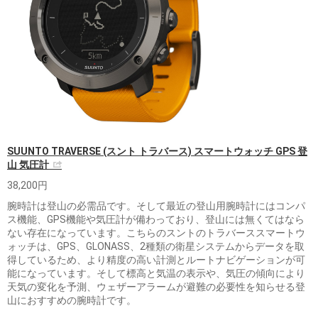
SUUNTO TRAVERSE (スント トラバース) スマートウォッチ GPS 登
山 気圧計
38,200円
腕時計は登山の必需品です。そして最近の登山用腕時計にはコンパ
ス機能、GPS機能や気圧計が備わっており、登山には無くてはなら
ない存在になっています。こちらのスントのトラバーススマートウ
ォッチは、GPS、GLONASS、2種類の衛星システムからデータを取
得しているため、より精度の高い計測とルートナビゲーションが可
能になっています。そして標高と気温の表示や、気圧の傾向により
天気の変化を予測、ウェザーアラームが避難の必要性を知らせる登
山におすすめの腕時計です。