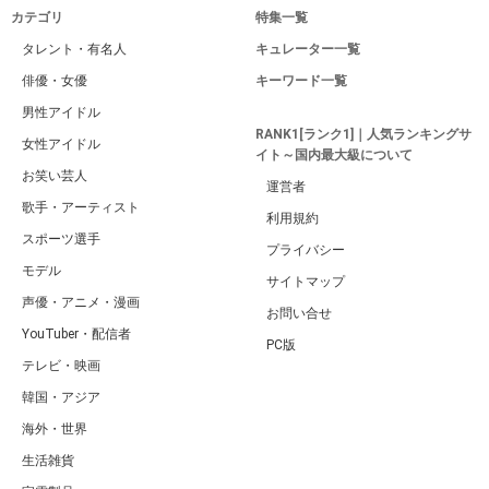
カテゴリ
特集一覧
タレント・有名人
キュレーター一覧
俳優・女優
キーワード一覧
男性アイドル
RANK1[ランク1]｜人気ランキングサ
女性アイドル
イト～国内最大級について
お笑い芸人
運営者
歌手・アーティスト
利用規約
スポーツ選手
プライバシー
モデル
サイトマップ
声優・アニメ・漫画
お問い合せ
YouTuber・配信者
PC版
テレビ・映画
韓国・アジア
海外・世界
生活雑貨