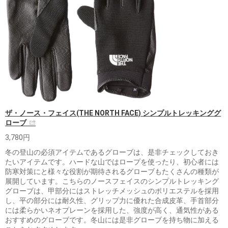
ザ・ノース・フェイス(THE NORTH FACE) シンプルトレッキンググ
ローブ
3,780円
冬の登山の必須アイテムであるグローブは、是非チェックしておき
たいアイテムです。ハードな山ではロープを使ったり、初心者には
防寒対策にと様々な役割が期待されるグローブもたくさんの種類が
展開しています。こちらのノースフェイスのシンプルトレッキング
グローブは、甲部分にはストレッチメッシュのポリエステルを採用
し、平の部分には耐久性、グリップ力に優れた合成皮革、手首部分
には柔らかいネオプレーンを採用した、強度が高く、通気性がある
おすすめのグローブです。冬山には是非グローブを持ち物に加える