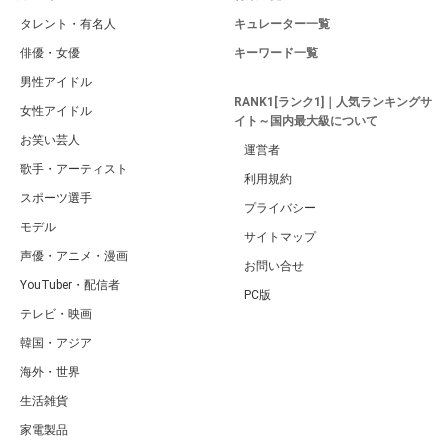
タレント・有名人
キュレーター一覧
俳優・女優
キーワード一覧
男性アイドル
RANK1[ランク1]｜人気ランキングサ
女性アイドル
イト～国内最大級について
お笑い芸人
運営者
歌手・アーティスト
利用規約
スポーツ選手
プライバシー
モデル
サイトマップ
声優・アニメ・漫画
お問い合せ
YouTuber・配信者
PC版
テレビ・映画
韓国・アジア
海外・世界
生活雑貨
家電製品