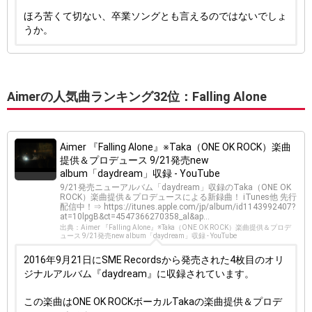
ほろ苦くて切ない、卒業ソングとも言えるのではないでしょ
うか。
Aimerの人気曲ランキング32位：Falling Alone
Aimer 『Falling Alone』※Taka（ONE OK ROCK）楽曲
提供＆プロデュース 9/21発売new
album「daydream」収録 - YouTube
9/21発売ニューアルバム「daydream」収録のTaka（ONE OK
ROCK）楽曲提供＆プロデュースによる新録曲！ iTunes他 先行
配信中！⇒ https://itunes.apple.com/jp/album/id1143992407?
at=10lpgB&ct=4547366270358_al&ap...
出典：Aimer 『Falling Alone』※Taka（ONE OK ROCK）楽曲提供＆プロデ
ュース 9/21発売new album「daydream」収録 - YouTube
2016年9月21日にSME Recordsから発売された4枚目のオリ
ジナルアルバム『daydream』に収録されています。
この楽曲はONE OK ROCKボーカルTakaの楽曲提供＆プロデ