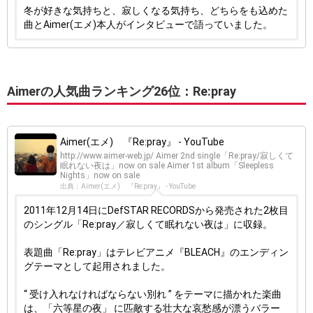
冬が好きな気持ちと、寂しくなる気持ち、どちらをも込めた
曲とAimer(エメ)本人がインタビューで語っていました。
Aimerの人気曲ランキング26位：Re:pray
Aimer(エメ) 『Re:pray』 - YouTube
http://www.aimer-web.jp/ Aimer 2nd single「Re:pray/寂しくて
眠れない夜は」now on sale Aimer 1st album「Sleepless
Nights」now on sale
出典：Aimer(エメ) 『Re:pray』 - YouTube
2011年12月14日にDefSTAR RECORDSから発売された2枚目
のシングル「Re:pray／寂しくて眠れない夜は」に収録。
表題曲「Re:pray」はテレビアニメ『BLEACH』のエンディン
グテーマとして起用されました。
“ 受け入れなければならない別れ ” をテーマに描かれた楽曲
は、「六等星の夜」 に匹敵する壮大な哀愁感が漂うバラー