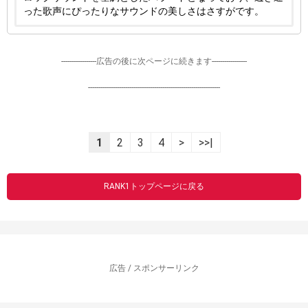
った歌声にぴったりなサウンドの美しさはさすがです。
-----------------広告の後に次ページに続きます-----------------
----------------------------------------------------------------
1
2
3
4
>
>>|
RANK1トップページに戻る
広告 / スポンサーリンク