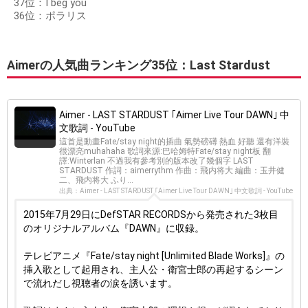
37位：I beg you
36位：ポラリス
Aimerの人気曲ランキング35位：Last Stardust
Aimer - LAST STARDUST ｢Aimer Live Tour DAWN｣ 中
文歌詞 - YouTube
這首是動畫Fate/stay night的插曲 氣勢磅礡 熱血 好聽 還有洋裝
很漂亮muhahaha 歌詞來源:巴哈姆特Fate/stay night板 翻
譯:Winterlan 不過我有參考別的版本改了幾個字 LAST
STARDUST 作詞：aimerrythm 作曲：飛内将大 編曲：玉井健
二、飛内将大 ふり...
出典：Aimer - LAST STARDUST ｢Aimer Live Tour DAWN｣ 中文歌詞 - YouTube
2015年7月29日にDefSTAR RECORDSから発売された3枚目
のオリジナルアルバム『DAWN』に収録。
テレビアニメ『Fate/stay night [Unlimited Blade Works]』の
挿入歌として起用され、主人公・衛宮士郎の再起するシーン
で流れだし視聴者の涙を誘います。