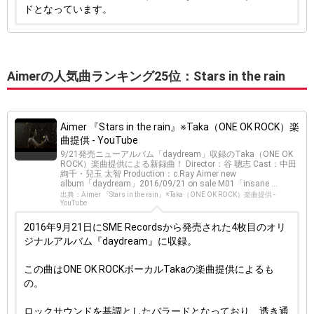
ドとなっています。
Aimerの人気曲ランキング25位：Stars in the rain
Aimer 『Stars in the rain』※Taka（ONE OK ROCK）楽
曲提供 - YouTube
9/21発売ニューアルバム「daydream」収録のTaka（ONE OK
ROCK）楽曲提供による新録曲！ Director：谷 聰志 Cast：中田
絢千・兒玉 太智 Production：c.Ray Aimer new
album「daydream」2016/09/21 on sale M01「insane ...
出典：Aimer 『Stars in the rain』※Taka（ONE OK ROCK）楽曲提供 -
YouTube
2016年9月21日にSME Recordsから発売された4枚目のオリ
ジナルアルバム『daydream』に収録。
この曲はONE OK ROCKボーカルTakaの楽曲提供によるも
の。
ロックサウンドを基調としたバラードとなっており、透き通