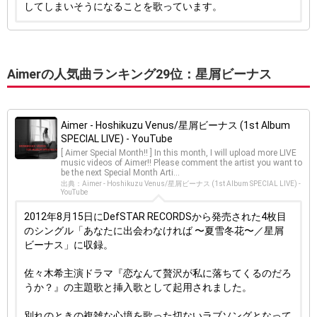
してしまいそうになることを歌っています。
Aimerの人気曲ランキング29位：星屑ビーナス
Aimer - Hoshikuzu Venus/星屑ビーナス (1st Album
SPECIAL LIVE) - YouTube
[ Aimer Special Month!! ] In this month, I will upload more LIVE
music videos of Aimer!! Please comment the artist you want to
be the next Special Month Arti...
出典：Aimer - Hoshikuzu Venus/星屑ビーナス (1st Album SPECIAL LIVE) -
YouTube
2012年8月15日にDefSTAR RECORDSから発売された4枚目
のシングル「あなたに出会わなければ 〜夏雪冬花〜／星屑
ビーナス」に収録。
佐々木希主演ドラマ『恋なんて贅沢が私に落ちてくるのだろ
うか？』の主題歌と挿入歌として起用されました。
別れのときの複雑な心境を歌った切ないラブソングとなって