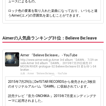
ュースによるもの。
ロック色の要素を取り入れた楽曲になっており、いつもと違
うAimer(エメ)の雰囲気を楽しむことができます。
Aimerの人気曲ランキング31位：Believe Be:leave
Aimer 『Believe Be:leave』 - YouTube
http://www.aimer-web.jp Aimer 3rd album「DAWN」 7/29 on
sale Aimer 3rd album「DAWN」 2015年7月29日発売 01
MOON RIVER -prologue- 02 Believe Be:leave 03 君を待つ 04
broKen ...
出典：Aimer 『Believe Be:leave』 - YouTube
2015年7月29日にDefSTAR RECORDSから発売された3枚目
のオリジナルアルバム『DAWN』に収録されています。
読売テレビ『音力-ONCHIKA-』2015年7月度エンディングテ
ーマに起用されました。