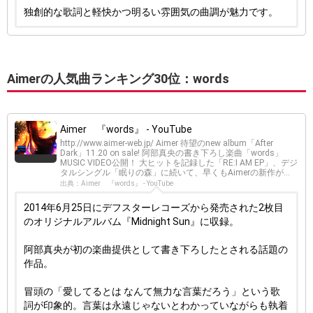
独創的な歌詞と軽快かつ明るい雰囲気の曲調が魅力です。
Aimerの人気曲ランキング30位：words
Aimer 『words』 - YouTube
http://www.aimer-web.jp/ Aimer 待望のnew album「After
Dark」11.20 on sale! 阿部真央の書き下ろし楽曲「words」
MUSIC VIDEO公開！ 大ヒットを記録した「RE:I AM EP」、デジ
タルシングル「眠りの森」に続いて、早くもAimerの新作が...
出典：Aimer 『words』 - YouTube
2014年6月25日にデフスターレコーズから発売された2枚目
のオリジナルアルバム『Midnight Sun』に収録。
阿部真央が初の楽曲提供として書き下ろしたとされる話題の
作品。
冒頭の「愛してるとは なんて無力な言葉だろう」という歌
詞が印象的。言葉は永遠じゃないとわかっていながらも執着