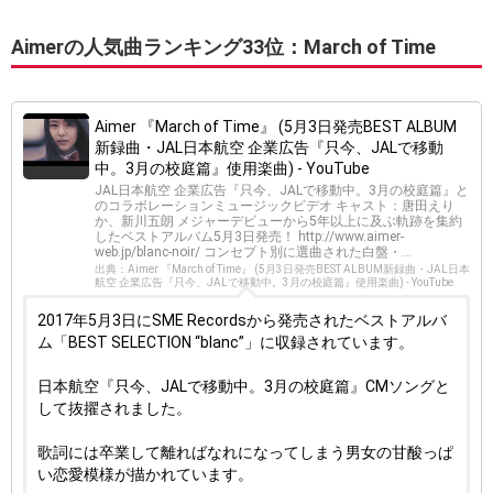
Aimerの人気曲ランキング33位：March of Time
Aimer 『March of Time』 (5月3日発売BEST ALBUM
新録曲・JAL日本航空 企業広告『只今、JALで移動
中。3月の校庭篇』使用楽曲) - YouTube
JAL日本航空 企業広告『只今、JALで移動中。3月の校庭篇』と
のコラボレーションミュージックビデオ キャスト：唐田えり
か、新川五朗 メジャーデビューから5年以上に及ぶ軌跡を集約
したベストアルバム5月3日発売！ http://www.aimer-
web.jp/blanc-noir/ コンセプト別に選曲された白盤・...
出典：Aimer 『March of Time』 (5月3日発売BEST ALBUM新録曲・JAL日本
航空 企業広告『只今、JALで移動中。3月の校庭篇』使用楽曲) - YouTube
2017年5月3日にSME Recordsから発売されたベストアルバ
ム「BEST SELECTION “blanc”」に収録されています。
日本航空『只今、JALで移動中。3月の校庭篇』CMソングと
して抜擢されました。
歌詞には卒業して離ればなれになってしまう男女の甘酸っぱ
い恋愛模様が描かれています。