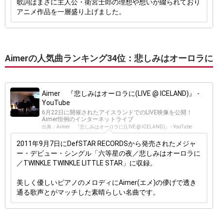
歌詞はまさに主人公・衛宮士郎の理想や想いが綴られており
アニメ作品を一層盛り上げました。
Aimerの人気曲ランキング34位：悲しみはオーロラに
Aimer 『悲しみはオーロラに(LIVE @ ICELAND)』 -
YouTube
6月22日に開催されたアイスランドでのLIVE映像を公開！
Aimer恒例のインターネットライブ
出典：Aimer 『悲しみはオーロラに(LIVE @ ICELAND)』 - YouTube
2011年9月7日にDefSTAR RECORDSから発売されたメジャ
ー・デビュー・シングル「六等星の夜／悲しみはオーロラに
／TWINKLE TWINKLE LITTLE STAR」に収録。
美しく優しいピアノのメロディにAimer(エメ)の儚げで透き
通る歌声とがマッチした素晴らしい名曲です。