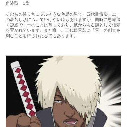
血液型 O型
その名の通り常にダルそうな色黒の男で、四代目雷影・エー
の暑苦しさについていけない時もありますが、同時に思慮深
く謙虚でエーのことは慕っており、彼からも右腕として信頼
を置かれています。また唯一、三代目雷影に「雷」の刺青を
刻むことを許された忍でもあります。