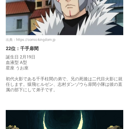
出典：
https://comic-kingdom.jp
22位：千手扉間
誕生日 2月19日
血液型 A型
星座 うお座
初代火影である千手柱間の弟で、兄の死後は二代目火影に就
任します。猿飛ヒルゼン、志村ダンゾウら扉間小隊は彼の直
属の部下にして弟子です。