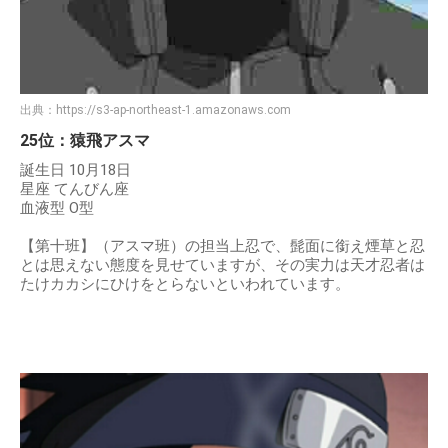
出典：
https://s3-ap-northeast-1.amazonaws.com
25位：猿飛アスマ
誕生日 10月18日
星座 てんびん座
血液型 O型
【第十班】（アスマ班）の担当上忍で、髭面に銜え煙草と忍
とは思えない態度を見せていますが、その実力は天才忍者は
たけカカシにひけをとらないといわれています。