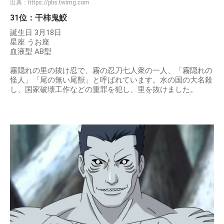
出典：
https://pbs.twimg.com
31位：干柿鬼鮫
誕生日 3月18日
星座 うお座
血液型 AB型
霧隠れの里の抜け忍で、霧の忍刀七人衆の一人、「霧隠れの
怪人」「尾の無い尾獣」と呼ばれています。水の国の大名殺
し、国家破壊工作などの重罪を犯し、里を抜けました。