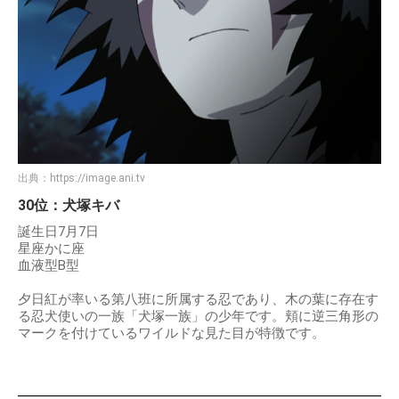
出典：
https://image.ani.tv
30位：犬塚キバ
誕生日7月7日
星座かに座
血液型B型
夕日紅が率いる第八班に所属する忍であり、木の葉に存在す
る忍犬使いの一族「犬塚一族」の少年です。頬に逆三角形の
マークを付けているワイルドな見た目が特徴です。