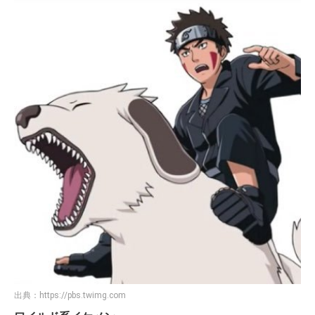
出典：
https://pbs.twimg.com