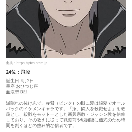
出典：
https://pics.prcm.jp
24位：飛段
誕生日 4月2日
星座 おひつじ座
血液型 B型
湯隠れの抜け忍で、赤紫（ピンク）の眼に髪は銀髪でオール
バックのイケメンキャラです。「汝、隣人を殺戮せよ」を教
義とし、殺戮をモットーとした新興宗教・ジャシン教を信仰
しており、その教えに従って戦闘前や戦闘後に儀式のため時
間を割くほどの熱狂的な信者です。