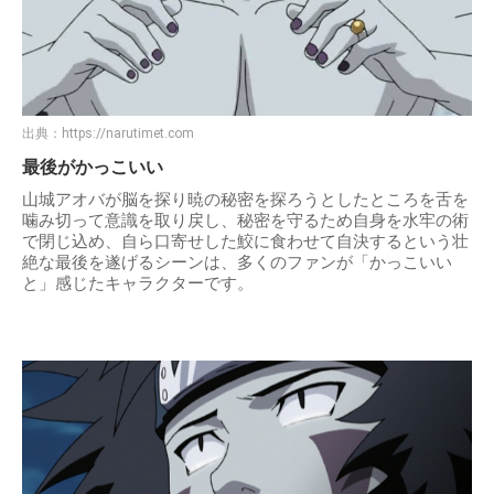
出典：
https://narutimet.com
最後がかっこいい
山城アオバが脳を探り暁の秘密を探ろうとしたところを舌を
噛み切って意識を取り戻し、秘密を守るため自身を水牢の術
で閉じ込め、自ら口寄せした鮫に食わせて自決するという壮
絶な最後を遂げるシーンは、多くのファンが「かっこいい
と」感じたキャラクターです。