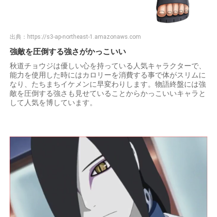
出典：
https://s3-ap-northeast-1.amazonaws.com
強敵を圧倒する強さがかっこいい
秋道チョウジは優しい心を持っている人気キャラクターで、
能力を使用した時にはカロリーを消費する事で体がスリムに
なり、たちまちイケメンに早変わりします。物語終盤には強
敵を圧倒する強さも見せていることからかっこいいキャラと
して人気を博しています。