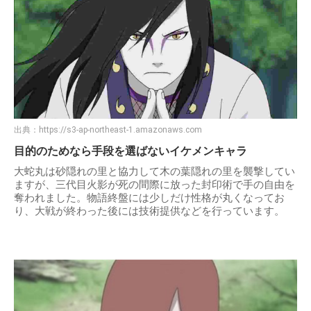
出典：
https://s3-ap-northeast-1.amazonaws.com
目的のためなら手段を選ばないイケメンキャラ
大蛇丸は砂隠れの里と協力して木の葉隠れの里を襲撃してい
ますが、三代目火影が死の間際に放った封印術で手の自由を
奪われました。物語終盤には少しだけ性格が丸くなってお
り、大戦が終わった後には技術提供などを行っています。