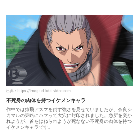
出典：
https://image-cf.kddi-video.com
不死身の肉体を持つイケメンキャラ
作中では猿飛アスマを倒す強さを見せていましたが、奈良シ
カマルの策略にハマって大穴に封印されました。急所を突か
れようが、首をはねられようが死なない不死身の肉体を持つ
イケメンキャラです。