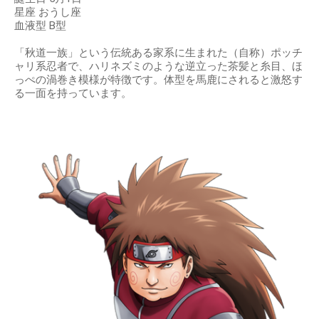
星座 おうし座
血液型 B型
「秋道一族」という伝統ある家系に生まれた（自称）ポッチ
ャリ系忍者で、ハリネズミのような逆立った茶髪と糸目、ほ
っぺの渦巻き模様が特徴です。体型を馬鹿にされると激怒す
る一面を持っています。