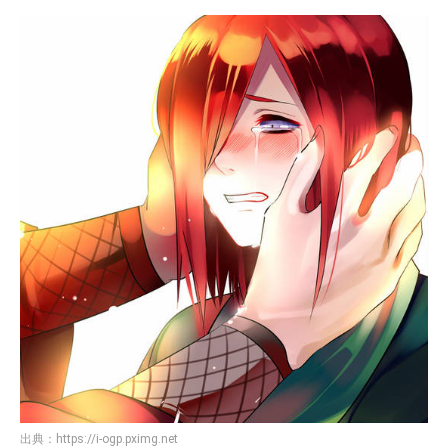
出典：
https://i-ogp.pximg.net