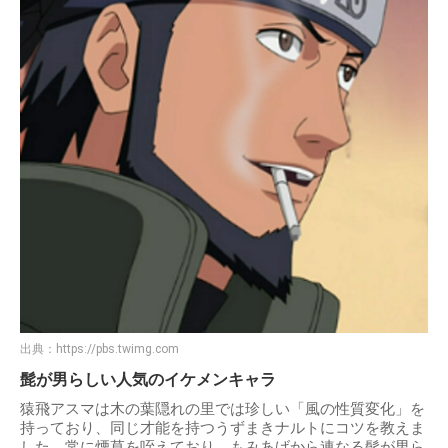
出典：
https://pbs.twimg.com
髭が男らしい人気のイケメンキャラ
猿飛アスマは木の葉隠れの里では珍しい「風の性質変化」を
持っており、同じ才能を持つうずまきナルトにコツを教えま
した。常に煙草を咥えており、もみあげから連なる髭が男ら