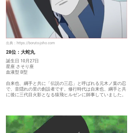
出典：
https://boruto-joho.com
28位：大蛇丸
誕生日 10月27日
星座 さそり座
血液型 B型
自来也、綱手と共に「伝説の三忍」と呼ばれる元木ノ葉の忍
で、音隠れの里の創設者です。修行時代は自来也、綱手と共
に後に三代目火影となる猿飛ヒルゼンに師事していました。