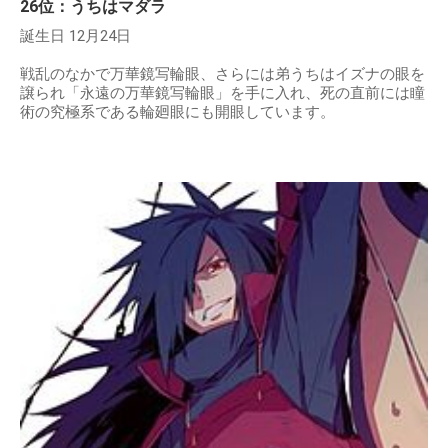
26位：うちはマダラ
誕生日 12月24日
戦乱のなかで万華鏡写輪眼、さらには弟うちはイズナの眼を
譲られ「永遠の万華鏡写輪眼」を手に入れ、死の直前には瞳
術の究極系である輪廻眼にも開眼しています。