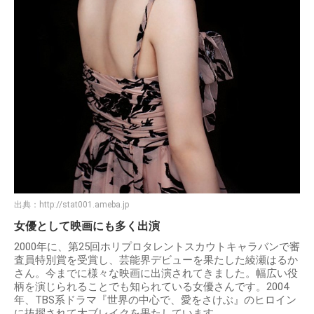
出典：
http://stat001.ameba.jp
女優として映画にも多く出演
2000年に、第25回ホリプロタレントスカウトキャラバンで審
査員特別賞を受賞し、芸能界デビューを果たした綾瀬はるか
さん。今までに様々な映画に出演されてきました。幅広い役
柄を演じられることでも知られている女優さんです。2004
年、TBS系ドラマ『世界の中心で、愛をさけぶ』のヒロイン
に抜擢されて大ブレイクを果たしています。