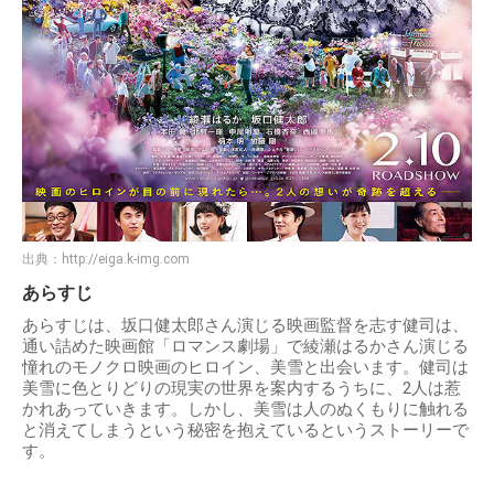
出典：
http://eiga.k-img.com
あらすじ
あらすじは、坂口健太郎さん演じる映画監督を志す健司は、
通い詰めた映画館「ロマンス劇場」で綾瀬はるかさん演じる
憧れのモノクロ映画のヒロイン、美雪と出会います。健司は
美雪に色とりどりの現実の世界を案内するうちに、2人は惹
かれあっていきます。しかし、美雪は人のぬくもりに触れる
と消えてしまうという秘密を抱えているというストーリーで
す。