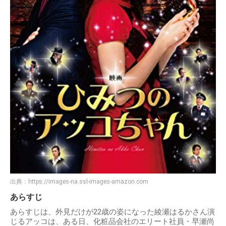
出典：
https://images-na.ssl-images-amazon.com
あらすじ
あらすじは、外見だけが22歳の姿になった綾瀬はるかさん演
じるアッコは、ある日、化粧品会社のエリート社員・早瀬尚