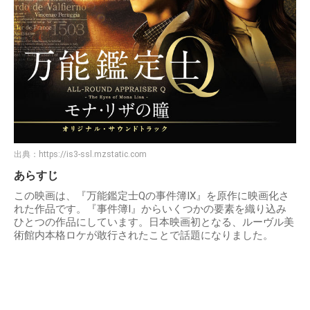
出典：
https://is3-ssl.mzstatic.com
あらすじ
この映画は、『万能鑑定士Qの事件簿IX』を原作に映画化さ
れた作品です。『事件簿I』からいくつかの要素を織り込み
ひとつの作品にしています。日本映画初となる、ルーヴル美
術館内本格ロケが敢行されたことで話題になりました。