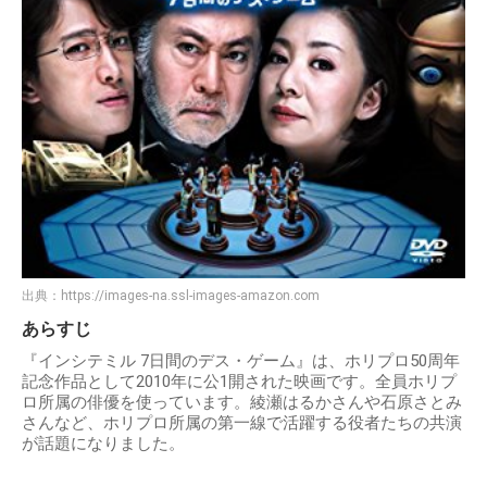
出典：
https://images-na.ssl-images-amazon.com
あらすじ
『インシテミル 7日間のデス・ゲーム』は、ホリプロ50周年
記念作品として2010年に公1開された映画です。全員ホリプ
ロ所属の俳優を使っています。綾瀬はるかさんや石原さとみ
さんなど、ホリプロ所属の第一線で活躍する役者たちの共演
が話題になりました。