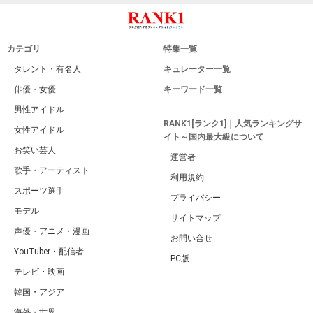
カテゴリ
特集一覧
タレント・有名人
キュレーター一覧
俳優・女優
キーワード一覧
男性アイドル
RANK1[ランク1]｜人気ランキングサ
女性アイドル
イト～国内最大級について
お笑い芸人
運営者
歌手・アーティスト
利用規約
スポーツ選手
プライバシー
モデル
サイトマップ
声優・アニメ・漫画
お問い合せ
YouTuber・配信者
PC版
テレビ・映画
韓国・アジア
海外・世界