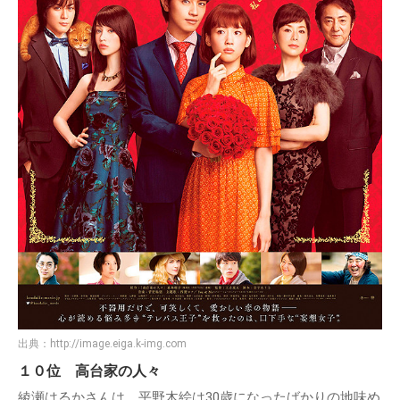
出典：
http://image.eiga.k-img.com
１０位 高台家の人々
綾瀬はるかさんは、平野木絵は30歳になったばかりの地味め