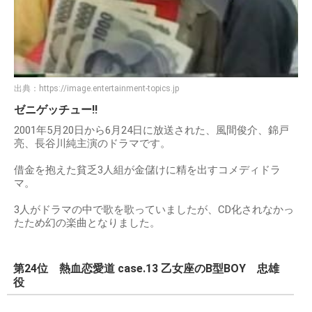
出典：
https://image.entertainment-topics.jp
ゼニゲッチュー!!
2001年5月20日から6月24日に放送された、風間俊介、錦戸
亮、長谷川純主演のドラマです。
借金を抱えた貧乏3人組が金儲けに精を出すコメディドラ
マ。
3人がドラマの中で歌を歌っていましたが、CD化されなかっ
たため幻の楽曲となりました。
第24位 熱血恋愛道 case.13 乙女座のB型BOY 忠雄
役