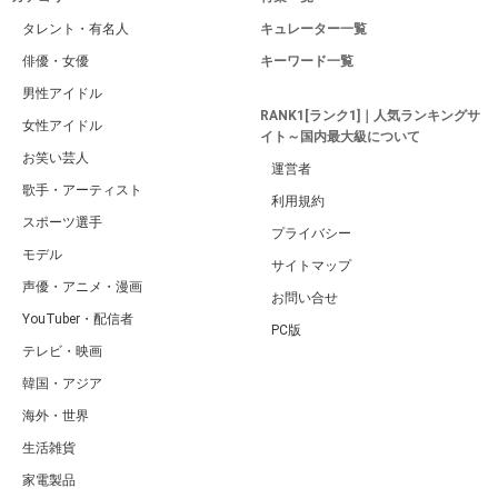
タレント・有名人
キュレーター一覧
俳優・女優
キーワード一覧
男性アイドル
RANK1[ランク1]｜人気ランキングサ
女性アイドル
イト～国内最大級について
お笑い芸人
運営者
歌手・アーティスト
利用規約
スポーツ選手
プライバシー
モデル
サイトマップ
声優・アニメ・漫画
お問い合せ
YouTuber・配信者
PC版
テレビ・映画
韓国・アジア
海外・世界
生活雑貨
家電製品