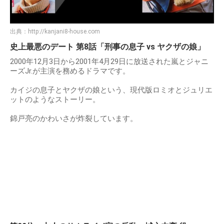
出典：
http://kanjani8-house.com
史上最悪のデート 第8話「刑事の息子 vs ヤクザの娘」
2000年12月3日から2001年4月29日に放送された嵐とジャニ
ーズJr.が主演を務めるドラマです。
カイジの息子とヤクザの娘という、現代版ロミオとジュリエ
ットのようなストーリー。
錦戸亮のかわいさが炸裂しています。