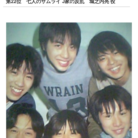
第22位 七人のサムライ J家の反乱 城之内亮 役