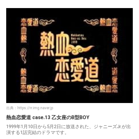
出典：
https://rr.img.naver.jp
熱血恋愛道 case.13 乙女座のB型BOY
1999年1月10日から5月2日に放送された、ジャニーズJr.が出
演する1話完結のドラマです。