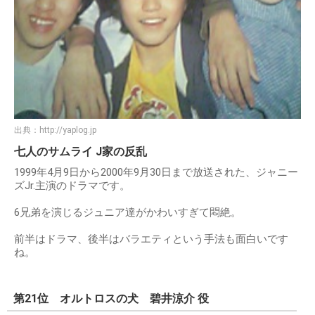
出典：
http://yaplog.jp
七人のサムライ J家の反乱
1999年4月9日から2000年9月30日まで放送された、ジャニー
ズJr.主演のドラマです。
6兄弟を演じるジュニア達がかわいすぎて悶絶。
前半はドラマ、後半はバラエティという手法も面白いです
ね。
第21位 オルトロスの犬 碧井涼介 役