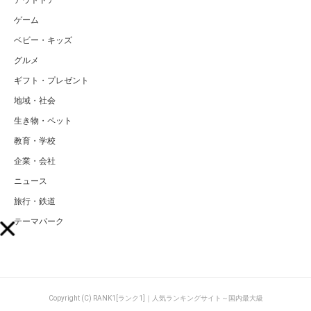
アウトドア
ゲーム
ベビー・キッズ
グルメ
ギフト・プレゼント
地域・社会
生き物・ペット
教育・学校
企業・会社
ニュース
旅行・鉄道
テーマパーク
Copyright (C) RANK1[ランク1]｜人気ランキングサイト～国内最大級