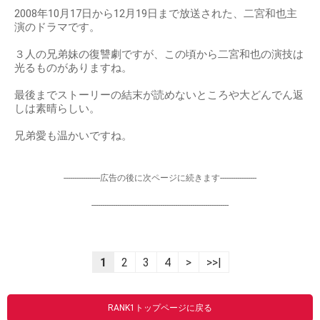
2008年10月17日から12月19日まで放送された、二宮和也主
演のドラマです。
３人の兄弟妹の復讐劇ですが、この頃から二宮和也の演技は
光るものがありますね。
最後までストーリーの結末が読めないところや大どんでん返
しは素晴らしい。
兄弟愛も温かいですね。
-----------------広告の後に次ページに続きます-----------------
----------------------------------------------------------------
1
2
3
4
>
>>|
RANK1トップページに戻る