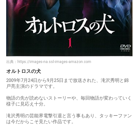
出典：
https://images-na.ssl-images-amazon.com
オルトロスの犬
2009年7月24日から9月25日まで放送された、滝沢秀明と錦
戸亮主演のドラマです。
物語の先が読めないストーリーや、毎回物語が変わっていく
様子に見応え十分。
滝沢秀明の芸能界電撃引退と言う事もあり、タッキーファン
は今だからこそ見たい作品です。