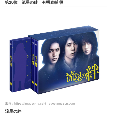
第20位 流星の絆 有明泰輔 役
出典：
https://images-na.ssl-images-amazon.com
流星の絆