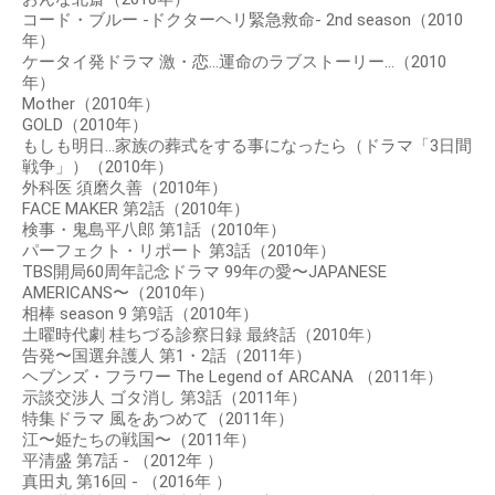
コード・ブルー -ドクターヘリ緊急救命- 2nd season（2010
年）
ケータイ発ドラマ 激・恋…運命のラブストーリー…（2010
年）
Mother（2010年）
GOLD（2010年）
もしも明日…家族の葬式をする事になったら（ドラマ「3日間
戦争」）（2010年）
外科医 須磨久善（2010年）
FACE MAKER 第2話（2010年）
検事・鬼島平八郎 第1話（2010年）
パーフェクト・リポート 第3話（2010年）
TBS開局60周年記念ドラマ 99年の愛〜JAPANESE
AMERICANS〜（2010年）
相棒 season 9 第9話（2010年）
土曜時代劇 桂ちづる診察日録 最終話（2010年）
告発〜国選弁護人 第1・2話（2011年）
ヘブンズ・フラワー The Legend of ARCANA （2011年）
示談交渉人 ゴタ消し 第3話（2011年）
特集ドラマ 風をあつめて（2011年）
江〜姫たちの戦国〜（2011年）
平清盛 第7話 - （2012年 ）
真田丸 第16回 - （2016年 ）