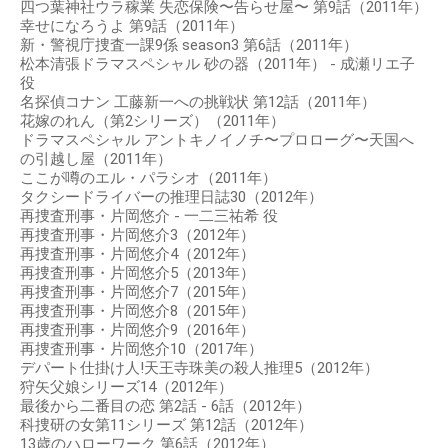
四つ葉神社ウラ稼業 失恋保険〜告らせ屋〜 第9話（2011年）
幸せになろうよ 第9話（2011年）
新・警視庁捜査一課9係 season3 第6話（2011年）
松本清張ドラマスペシャル 砂の器（2011年） - 成瀬リエ子
役
名探偵コナン 工藤新一への挑戦状 第12話（2011年）
花嫁のれん（第2シリーズ）（2011年）
ドラマスペシャル アントキノイノチ〜プロローグ〜天国へ
の引越し屋（2011年）
ここが噂のエル・パラシオ（2011年）
タクシードライバーの推理日誌30（2012年）
再捜査刑事・片岡悠介 - 一二三祐希 役
再捜査刑事・片岡悠介3（2012年）
再捜査刑事・片岡悠介4（2012年）
再捜査刑事・片岡悠介5（2013年）
再捜査刑事・片岡悠介7（2015年）
再捜査刑事・片岡悠介8（2015年）
再捜査刑事・片岡悠介9（2016年）
再捜査刑事・片岡悠介10（2017年）
デパート仕掛け人!天王寺珠美の殺人推理5（2012年）
狩矢父娘シリーズ14（2012年）
最後から二番目の恋 第2話 - 6話（2012年）
科捜研の女第11シリーズ 第12話（2012年）
13歳のハローワーク 第6話（2012年）