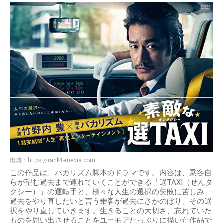
出典：
https://rank1-media.com
この作品は、バカリズム脚本のドラマです。内容は、乗客自
らが望む過去まで連れていくことができる「選TAXI（せんタ
クシー）」の運転手と、様々な人生の選択の失敗に苦しみ、
過去をやり直したいと言う乗客が過去にさかのぼり、その選
択をやり直していきます。生きることの大切さ、忘れていた
ものを思い出させることをユーモアたっぷりに描いた作品で