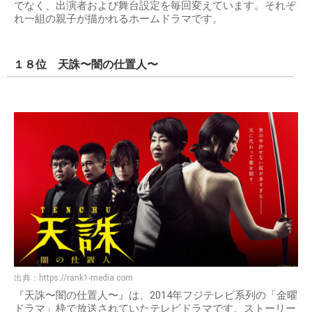
でなく、出演者および舞台設定を毎回変えています。それぞ
れ一組の親子が描かれるホームドラマです。
１８位 天誅〜闇の仕置人〜
出典：
https://rank1-media.com
『天誅〜闇の仕置人〜』は、2014年フジテレビ系列の「金曜
ドラマ」枠で放送されていたテレビドラマです。ストーリー