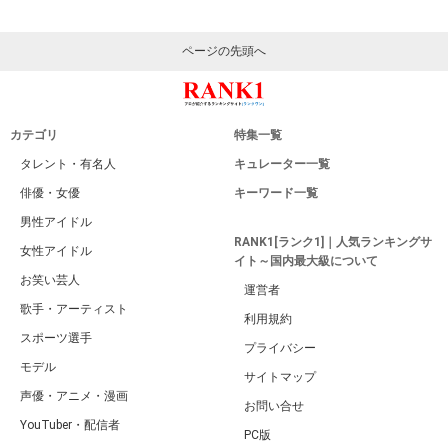
ページの先頭へ
カテゴリ
特集一覧
タレント・有名人
キュレーター一覧
俳優・女優
キーワード一覧
男性アイドル
RANK1[ランク1]｜人気ランキングサ
女性アイドル
イト～国内最大級について
お笑い芸人
運営者
歌手・アーティスト
利用規約
スポーツ選手
プライバシー
モデル
サイトマップ
声優・アニメ・漫画
お問い合せ
YouTuber・配信者
PC版