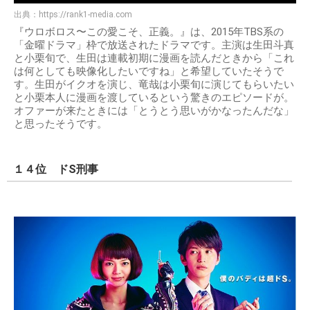
出典：
https://rank1-media.com
『ウロボロス〜この愛こそ、正義。』は、2015年TBS系の
「金曜ドラマ」枠で放送されたドラマです。主演は生田斗真
と小栗旬で、生田は連載初期に漫画を読んだときから「これ
は何としても映像化したいですね」と希望していたそうで
す。生田がイクオを演じ、竜哉は小栗旬に演じてもらいたい
と小栗本人に漫画を渡しているという驚きのエピソードが。
オファーが来たときには「とうとう思いがかなったんだな」
と思ったそうです。
１４位 ドS刑事