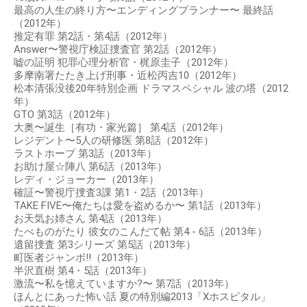
最高の人生の終り方〜エンディングプランナー〜 最終話
（2012年）
推定有罪 第2話・第4話（2012年）
Answer〜警視庁検証捜査官 第2話（2012年）
嘘の証明 犯罪心理分析官・梶原圭子（2012年）
多摩南署たたき上げ刑事・近松丙吉10（2012年）
松本清張没後20年特別企画 ドラマスペシャル 波の塔（2012
年）
GTO 第3話（2012年）
大奥〜誕生［有功・家光篇］ 第4話（2012年）
レジデント〜5人の研修医 第8話（2012年）
ラストホープ 第3話（2013年）
お助け屋☆陣八 第6話（2013年）
レディ・ジョーカー（2013年）
確証〜警視庁捜査3課 第1・2話（2013年）
TAKE FIVE〜俺たちは愛を盗めるか〜 第1話（2013年）
お天気お姉さん 第4話（2013年）
たべものがたり 彼女のこんだて帖 第4 - 6話（2013年）
遺留捜査 第3シリーズ 第5話（2013年）
町医者ジャンボ!!（2013年）
半沢直樹 第4・5話（2013年）
激流〜私を憶えていますか?〜 第7話（2013年）
ほんとにあった怖い話 夏の特別編2013「Xホスピタル」