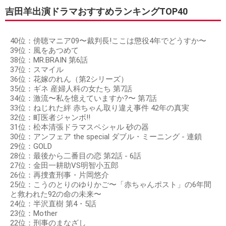
吉田羊出演ドラマおすすめランキングTOP40
40位：傍聴マニア09〜裁判長!ここは懲役4年でどうすか〜
39位：風をあつめて
38位：MR.BRAIN 第6話
37位：スマイル
36位：花嫁のれん（第2シリーズ）
35位：ギネ 産婦人科の女たち 第7話
34位：激流〜私を憶えていますか?〜 第7話
33位：ねじれた絆 赤ちゃん取り違え事件 42年の真実
32位：町医者ジャンボ!!
31位：松本清張ドラマスペシャル 砂の器
30位：アンフェア the special ダブル・ミーニング - 連鎖
29位：GOLD
28位：最後から二番目の恋 第2話 - 6話
27位：金田一耕助VS明智小五郎
26位：再捜査刑事・片岡悠介
25位：こうのとりのゆりかご〜「赤ちゃんポスト」の6年間
と救われた92の命の未来〜
24位：半沢直樹 第4・5話
23位：Mother
22位：刑事のまなざし