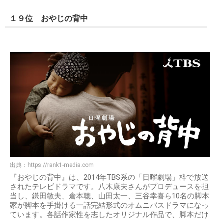
１９位 おやじの背中
出典：
https://rank1-media.com
『おやじの背中』は、2014年TBS系の「日曜劇場」枠で放送
されたテレビドラマです。八木康夫さんがプロデュースを担
当し、鎌田敏夫、倉本聰、山田太一、三谷幸喜ら10名の脚本
家が脚本を手掛ける一話完結形式のオムニバスドラマになっ
ています。各話作家性を志したオリジナル作品で、脚本だけ