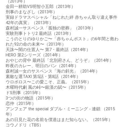
（2013年）
金田一耕助VS明智小五郎（2013年）
刑事のまなざし（2013年）
実録ドラマスペシャル「ねじれた絆 赤ちゃん取り違え事件
42年の真実」（2013年）
森村誠一サスペンス「孤独の密葬」（2013年）
実験刑事トトリ2 最終話（2013年）
こうのとりのゆりかご〜「赤ちゃんポスト」の6年間と救わ
れた92の命の未来〜（2013年）
天誅〜闇の仕置人〜 第7・最終話（2014年）
HERO 第2シリーズ（2014年）
おやじの背中 最終話「北別府さん、どうぞ」（2014年）
昨夜のカレー、明日のパン（2014年）
森村誠一女のサスペンス「海の斜光」（2014年）
素敵な選TAXI 第5話・第8話（2014年）
ウロボロス〜この愛こそ、正義。（2015年）
木曜時代劇 風の峠〜銀漢の賦〜（2015年）
ドS刑事（2015年）
3つの街の物語（2015年）
恋仲（2015年）
アンフェア the special ダブル・ミーニング - 連鎖 （2015
年）
あの日見た花の名前を僕達はまだ知らない。（2015年）
コウノドリ（TBS）