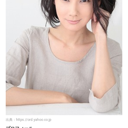
出典：
https://ord.yahoo.co.jp