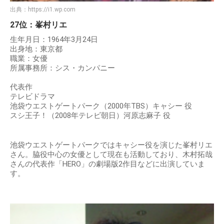
出典：
https://i1.wp.com
27位：峯村リエ
生年月日：1964年3月24日
出身地：東京都
職業：女優
所属事務所：シス・カンパニー
代表作
テレビドラマ
池袋ウエストゲートパーク（2000年TBS）キャシー 役
スシ王子！（2008年テレビ朝日）河原志麻子 役
池袋ウエストゲートパークではキャシー役を演じた峯村リエ
さん。脇役中心の女優として現在も活動しており、木村拓哉
さんの代表作「HERO」の劇場版2作目などに出演していま
す。