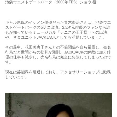
池袋ウエストゲートパーク（2000年TBS）ショウ 役
ギャル尾風のイケメン俳優だった青木堅治さんは、池袋ウエ
ストゲートパークの5話に出演。2.5次元俳優のファンなら誰
もが知っているミュージカル「テニスの王子様」への出演
や、音楽ユニットJACKJACKとしても活動していました。
その最中、花田美恵子さんとの不倫関係を自ら暴露し、売名
行為だと世間からの批判が殺到。JACKJACKの解散に加え俳
優の仕事も減少し、売名行為は完全に失敗してしまったので
す。
現在は芸能界を引退しており、アクセサリーショップに勤務
しています。