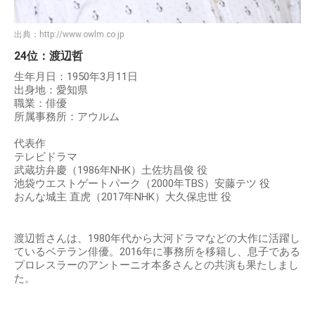
出典：
http://www.owlm.co.jp
24位：渡辺哲
生年月日：1950年3月11日
出身地：愛知県
職業：俳優
所属事務所：アウルム
代表作
テレビドラマ
武蔵坊弁慶（1986年NHK）土佐坊昌俊 役
池袋ウエストゲートパーク（2000年TBS）安藤テツ 役
おんな城主 直虎（2017年NHK）大久保忠世 役
渡辺哲さんは、1980年代から大河ドラマなどの大作に活躍し
ているベテラン俳優。2016年に事務所を移籍し、息子である
プロレスラーのアントーニオ本多さんとの共演も果たしまし
た。