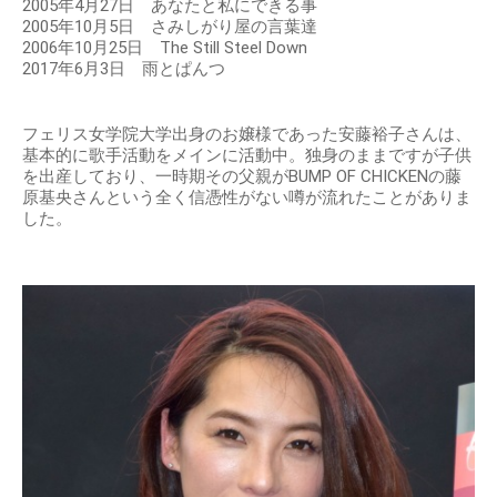
2005年4月27日 あなたと私にできる事
2005年10月5日 さみしがり屋の言葉達
2006年10月25日 The Still Steel Down
2017年6月3日 雨とぱんつ
フェリス女学院大学出身のお嬢様であった安藤裕子さんは、
基本的に歌手活動をメインに活動中。独身のままですが子供
を出産しており、一時期その父親がBUMP OF CHICKENの藤
原基央さんという全く信憑性がない噂が流れたことがありま
した。