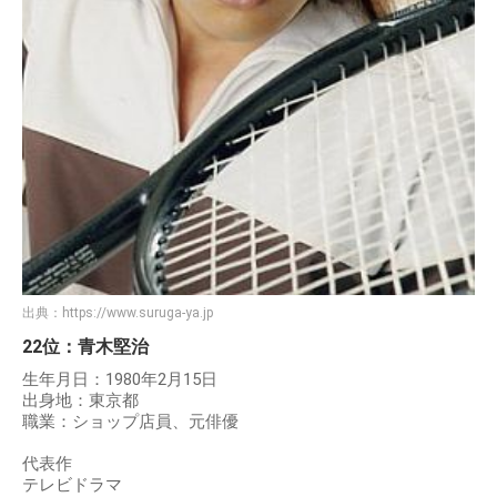
出典：
https://www.suruga-ya.jp
22位：青木堅治
生年月日：1980年2月15日
出身地：東京都
職業：ショップ店員、元俳優
代表作
テレビドラマ