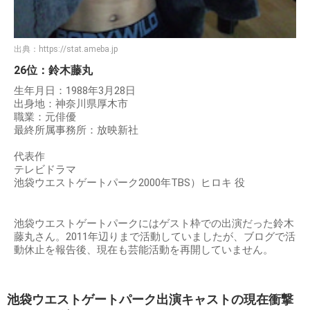
出典：
https://stat.ameba.jp
26位：鈴木藤丸
生年月日：1988年3月28日
出身地：神奈川県厚木市
職業：元俳優
最終所属事務所：放映新社
代表作
テレビドラマ
池袋ウエストゲートパーク2000年TBS）ヒロキ 役
池袋ウエストゲートパークにはゲスト枠での出演だった鈴木
藤丸さん。2011年辺りまで活動していましたが、ブログで活
動休止を報告後、現在も芸能活動を再開していません。
池袋ウエストゲートパーク出演キャストの現在衝撃