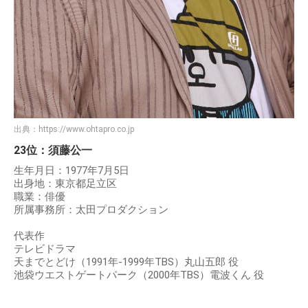
出典：
https://www.ohtapro.co.jp
23位：須藤公一
生年月日：1977年7月5日
出身地：東京都足立区
職業：俳優
所属事務所：太田プロダクション
代表作
テレビドラマ
天までとどけ（1991年-1999年TBS）丸山五郎 役
池袋ウエストゲートパーク（2000年TBS）電波くん 役