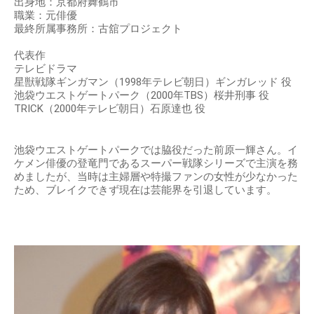
出身地：京都府舞鶴市
職業：元俳優
最終所属事務所：古舘プロジェクト
代表作
テレビドラマ
星獣戦隊ギンガマン（1998年テレビ朝日）ギンガレッド 役
池袋ウエストゲートパーク（2000年TBS）桜井刑事 役
TRICK（2000年テレビ朝日）石原達也 役
池袋ウエストゲートパークでは脇役だった前原一輝さん。イ
ケメン俳優の登竜門であるスーパー戦隊シリーズで主演を務
めましたが、当時は主婦層や特撮ファンの女性が少なかった
ため、ブレイクできず現在は芸能界を引退しています。