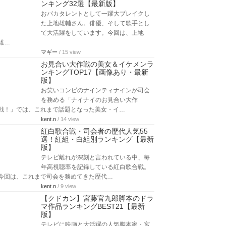
ンキング32選【最新版】
おバカタレントとして一躍大ブレイクし
た上地雄輔さん。俳優、そして歌手とし
て大活躍をしています。今回は、上地
雄…
マギー
/ 15 view
お見合い大作戦の美女＆イケメンラ
ンキングTOP17【画像あり・最新
版】
お笑いコンビのナインティナインが司会
を務める「ナイナイのお見合い大作
戦！」では、これまで話題となった美女・イ…
kent.n
/ 14 view
紅白歌合戦・司会者の歴代人気55
選！紅組・白組別ランキング【最新
版】
テレビ離れが深刻と言われている中、毎
年高視聴率を記録している紅白歌合戦。
今回は、これまで司会を務めてきた歴代…
kent.n
/ 9 view
【クドカン】宮藤官九郎脚本のドラ
マ作品ランキングBEST21【最新
版】
テレビに映画と大活躍の人気脚本家・宮