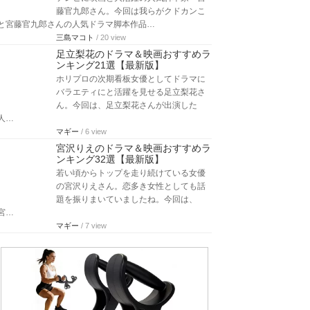
藤官九郎さん。今回は我らがクドカンこ
と宮藤官九郎さんの人気ドラマ脚本作品…
三島マコト
/ 20 view
足立梨花のドラマ＆映画おすすめラ
ンキング21選【最新版】
ホリプロの次期看板女優としてドラマに
バラエティにと活躍を見せる足立梨花さ
ん。今回は、足立梨花さんが出演した
人…
マギー
/ 6 view
宮沢りえのドラマ＆映画おすすめラ
ンキング32選【最新版】
若い頃からトップを走り続けている女優
の宮沢りえさん。恋多き女性としても話
題を振りまいていましたね。今回は、
宮…
マギー
/ 7 view