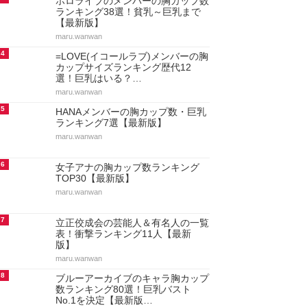
ホロライブのメンバーの胸カップ数
ランキング38選！貧乳～巨乳まで
【最新版】
maru.wanwan
4
=LOVE(イコールラブ)メンバーの胸
カップサイズランキング歴代12
選！巨乳はいる？…
maru.wanwan
5
HANAメンバーの胸カップ数・巨乳
ランキング7選【最新版】
maru.wanwan
6
女子アナの胸カップ数ランキング
TOP30【最新版】
maru.wanwan
7
立正佼成会の芸能人＆有名人の一覧
表！衝撃ランキング11人【最新
版】
maru.wanwan
8
ブルーアーカイブのキャラ胸カップ
数ランキング80選！巨乳バスト
No.1を決定【最新版…