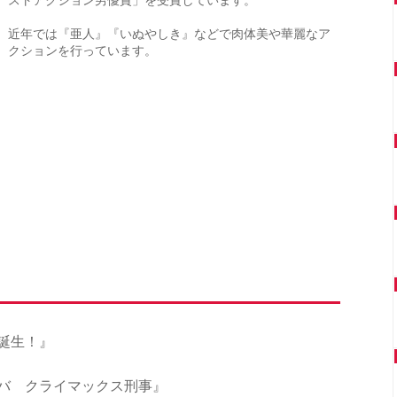
ストアクション男優賞」を受賞しています。
近年では『亜人』『いぬやしき』などで肉体美や華麗なア
クションを行っています。
俺誕生！』
キバ クライマックス刑事』