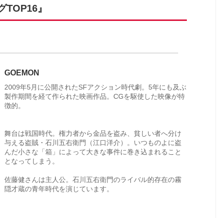
TOP16』
GOEMON
2009年5月に公開されたSFアクション時代劇。5年にも及ぶ
製作期間を経て作られた映画作品。CGを駆使した映像が特
徴的。
舞台は戦国時代。権力者から金品を盗み、貧しい者へ分け
与える盗賊・石川五右衛門（江口洋介）。いつものよに盗
んだ小さな「箱」によって大きな事件に巻き込まれること
となってしまう。
佐藤健さんは主人公。石川五右衛門のライバル的存在の霧
隠才蔵の青年時代を演じています。