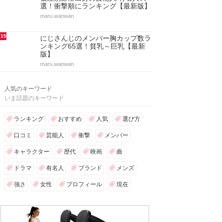
選！衝撃順にランキング【最新版】
maru.wanwan
15
にじさんじのメンバー胸カップ数ラ
ンキング65選！貧乳～巨乳【最新
版】
maru.wanwan
人気のキーワード
いま話題のキーワード
ランキング
おすすめ
人気
選び方
口コミ
芸能人
衝撃
メンバー
キャラクター
歴代
映画
曲
ドラマ
有名人
ブランド
メンズ
強さ
女性
プロフィール
現在