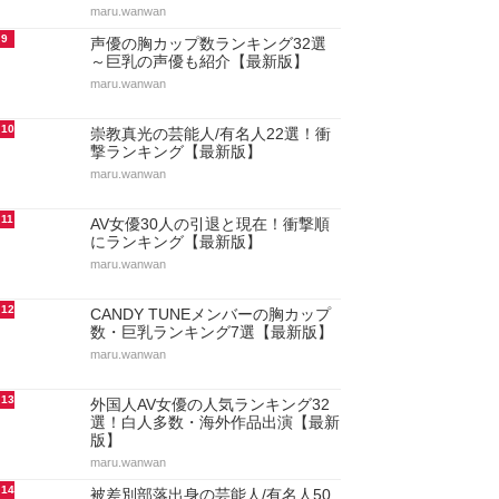
maru.wanwan
9
声優の胸カップ数ランキング32選
～巨乳の声優も紹介【最新版】
maru.wanwan
10
崇教真光の芸能人/有名人22選！衝
撃ランキング【最新版】
maru.wanwan
11
AV女優30人の引退と現在！衝撃順
にランキング【最新版】
maru.wanwan
12
CANDY TUNEメンバーの胸カップ
数・巨乳ランキング7選【最新版】
maru.wanwan
13
外国人AV女優の人気ランキング32
選！白人多数・海外作品出演【最新
版】
maru.wanwan
14
被差別部落出身の芸能人/有名人50