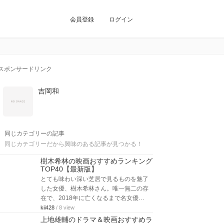
会員登録
ログイン
スポンサードリンク
吉岡和
同じカテゴリーの記事
同じカテゴリーだから興味のある記事が見つかる！
樹木希林の映画おすすめランキング
TOP40【最新版】
とても味わい深い芝居で見るものを魅了
した女優、樹木希林さん。唯一無二の存
在で、2018年に亡くなるまで名女優…
kii428
/ 8 view
上地雄輔のドラマ＆映画おすすめラ