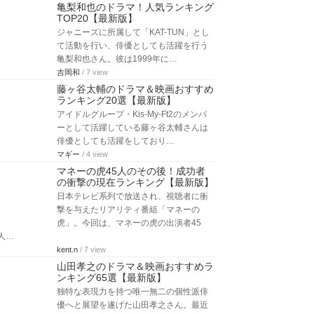
亀梨和也のドラマ！人気ランキング
TOP20【最新版】
ジャニーズに所属して「KAT-TUN」とし
て活動を行い、俳優としても活躍を行う
亀梨和也さん。彼は1999年に…
吉岡和
/ 7 view
藤ヶ谷太輔のドラマ＆映画おすすめ
ランキング20選【最新版】
アイドルグループ・Kis-My-Ft2のメンバ
ーとして活躍している藤ヶ谷太輔さんは
俳優としても活躍をしており…
マギー
/ 4 view
マネーの虎45人のその後！成功者
の衝撃の現在ランキング【最新版】
日本テレビ系列で放送され、視聴者に衝
撃を与えたリアリティ番組「マネーの
虎」。今回は、マネーの虎の出演者45
人…
kent.n
/ 7 view
山田孝之のドラマ＆映画おすすめラ
ンキング65選【最新版】
独特な表現力を持つ唯一無二の個性派俳
優へと展望を遂げた山田孝之さん。最近