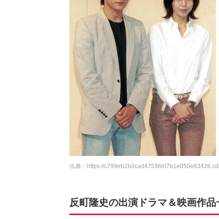
出典：
https://c799eb2b0cad47596bf7b1e050e83426.cdn
反町隆史の出演ドラマ＆映画作品