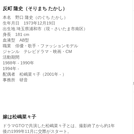
反町 隆史（そりまち たかし）
本名 野口 隆史（のぐち たかし）
生年月日 1973年12月19日
出生地 埼玉県浦和市（現・さいたま市南区）
身長 181 cm
血液型 AB型
職業 俳優・歌手・ファッションモデル
ジャンル テレビドラマ・映画・CM
活動期間
1988年 - 1990年
1994年 -
配偶者 松嶋菜々子（2001年 - ）
事務所 研音
嫁は松嶋菜々子
ドラマGTOで共演した松嶋菜々子とは、撮影終了から約1年
後の1999年11月に交際がスタート。