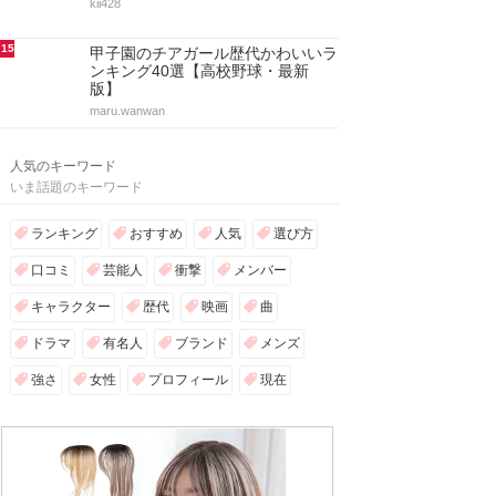
kii428
15
甲子園のチアガール歴代かわいいラ
ンキング40選【高校野球・最新
版】
maru.wanwan
人気のキーワード
いま話題のキーワード
ランキング
おすすめ
人気
選び方
口コミ
芸能人
衝撃
メンバー
キャラクター
歴代
映画
曲
ドラマ
有名人
ブランド
メンズ
強さ
女性
プロフィール
現在