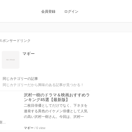
会員登録
ログイン
スポンサードリンク
マギー
同じカテゴリーの記事
同じカテゴリーだから興味のある記事が見つかる！
沢村一樹のドラマ＆映画おすすめラ
ンキング45選【最新版】
二枚目俳優としてだけでなく、下ネタを
連発する異色のイケメン俳優として人気
の高い沢村一樹さん。今回は、沢村一
樹…
マギー
/ 6 view