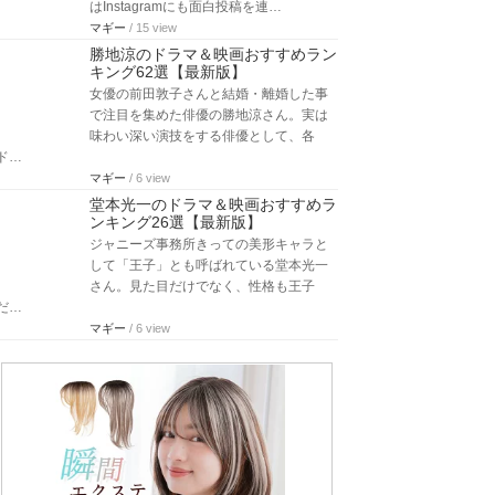
はInstagramにも面白投稿を連…
マギー
/ 15 view
勝地涼のドラマ＆映画おすすめラン
キング62選【最新版】
女優の前田敦子さんと結婚・離婚した事
で注目を集めた俳優の勝地涼さん。実は
味わい深い演技をする俳優として、各
ド…
マギー
/ 6 view
堂本光一のドラマ＆映画おすすめラ
ンキング26選【最新版】
ジャニーズ事務所きっての美形キャラと
して「王子」とも呼ばれている堂本光一
さん。見た目だけでなく、性格も王子
だ…
マギー
/ 6 view