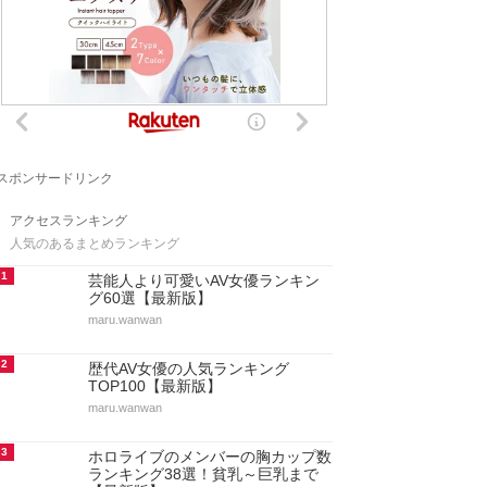
スポンサードリンク
アクセスランキング
人気のあるまとめランキング
1
芸能人より可愛いAV女優ランキン
グ60選【最新版】
maru.wanwan
2
歴代AV女優の人気ランキング
TOP100【最新版】
maru.wanwan
3
ホロライブのメンバーの胸カップ数
ランキング38選！貧乳～巨乳まで