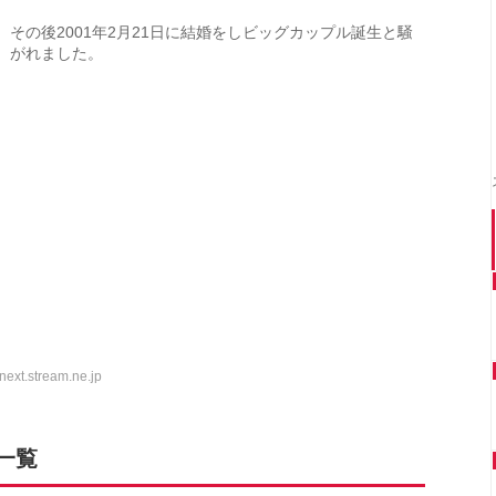
その後2001年2月21日に結婚をしビッグカップル誕生と騒
がれました。
ext.stream.ne.jp
一覧