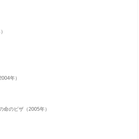
年）
004年）
命のビザ（2005年）