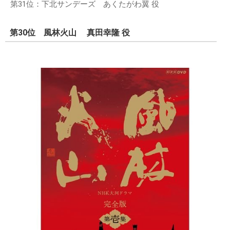
第31位：下北サンデーズ あくたがわ翼 役
第30位 風林火山 真田幸隆 役