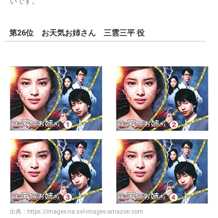
いです。
第26位 お天気お姉さん 三雲三平 役
出典：
https://images-na.ssl-images-amazon.com