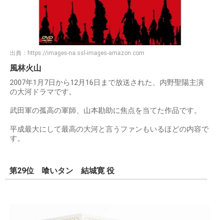
出典：
https://images-na.ssl-images-amazon.com
風林火山
2007年1月7日から12月16日まで放送された、内野聖陽主演
の大河ドラマです。
武田軍の孤高の軍師、山本勘助に焦点を当てた作品です。
平成最大にして最高の大河と言うファンもいるほどの内容で
す。
第29位 喰いタン 結城寛 役