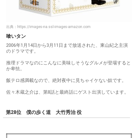
出典：
https://images-na.ssl-images-amazon.com
喰いタン
2006年1月14日から3月11日まで放送された、東山紀之主演
のドラマです。
推理ドラマなのにこんなに美味しそうなグルメが登場すると
か卑怯。
飯テロ感満載なので、絶対夜中に見ちゃイケない奴です。
佐々木蔵之介は、第8話と最終話にゲスト出演しています。
第28位 僕の歩く道 大竹秀治 役