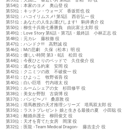
第54位：本家のヨメ 奥山登 役
第53位：キッチン・ウォーズ 香坂哲也 役
第52位：ハコイリムスメ! 第5話 西谷弘一 役
第51位：あなたの人生お運びします! 駒井勇介 役
第50位：柳生十兵衛七番勝負 由比富士太郎 役
第49位：Love Story 第6話・第7話・最終話 小林正志 役
第48位：元カレ 藤枝徹 役
第47位：ハンドク!!! 高野誠 役
第46位：Mの悲劇 久保（松本）明 役
第45位：優しい時間 第3・8話 松田 役
第44位：今夜ひとりのベッドで 久住俊介 役
第43位：遙かなる約束 安岡 役
第42位：クニミツの政 不破俊一 役
第41位：ひよっこ 牧野省吾 役
第40位：白い巨塔 竹内雄太 役
第39位：ルームシェアの女 杉田修平 役
第38位：美女か野獣 古袋博 役
第37位：バンビ〜ノ! 桑原敦 役
第36位：塔馬教授の天才推理シリーズ 塔馬双太郎 役
第35位：ラストプレゼント 娘と生きる最後の夏 小田聡 役
第34位：離婚弁護士 柳田俊文 役
第33位：天才を育てた女房 岡潔 役
第32位：医龍 -Team Medical Dragon- 藤吉圭介 役