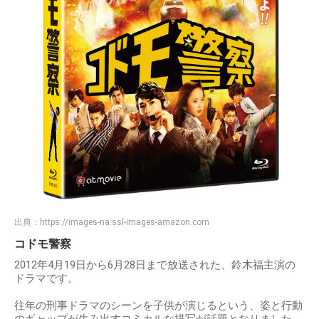
出典：
https://images-na.ssl-images-amazon.com
コドモ警察
2012年4月19日から6月28日まで放送された、鈴木福主演の
ドラマです。
往年の刑事ドラマのシーンを子供が演じるという、姿と行動