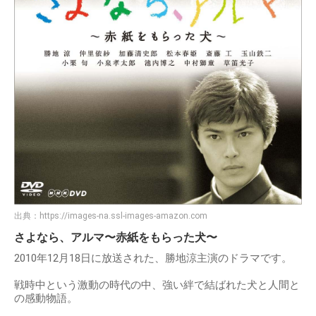
出典：
https://images-na.ssl-images-amazon.com
さよなら、アルマ〜赤紙をもらった犬〜
2010年12月18日に放送された、勝地涼主演のドラマです。
戦時中という激動の時代の中、強い絆で結ばれた犬と人間と
の感動物語。