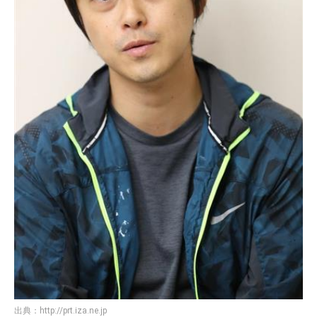
出典：
http://prt.iza.ne.jp