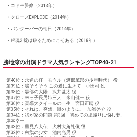
・コドモ警察（2013年）
・クローズEXPLODE（2014年）
・バンクーバーの朝日（2014年）
・銀魂2 掟は破るためにこそある（2018年）
勝地涼の出演ドラマ人気ランキングTOP40-21
第40位：永遠の仔 モウル（渡部篤郎の少年時代） 役
第39位：涙そうそう この愛に生きて 小田司 役
第38位：黒部の太陽 沢井甚太 役
第37位：末っ子長男姉三人 米山健一 役
第36位：盲導犬クイールの一生 宮田正晴 役
第35位：それは、突然、嵐のように… 加瀬啓介 役
第34位：我が家の問題 第3回「初めての里帰りに悩む妻」
岸本幸一
第33位：里見八犬伝 犬村大角礼儀 役
第32位：白旗の少女 池内光男 役