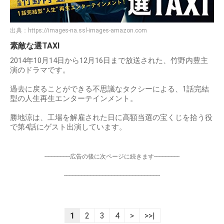
出典：
https://images-na.ssl-images-amazon.com
素敵な選TAXI
2014年10月14日から12月16日まで放送された、竹野内豊主
演のドラマです。
過去に戻ることができる不思議なタクシーによる、1話完結
型の人生再生エンターテインメント。
勝地涼は、工場を解雇された日に高額当選の宝くじを拾う役
で第4話にゲスト出演しています。
-----------------広告の後に次ページに続きます-----------------
----------------------------------------------------------------
1
2
3
4
>
>>|