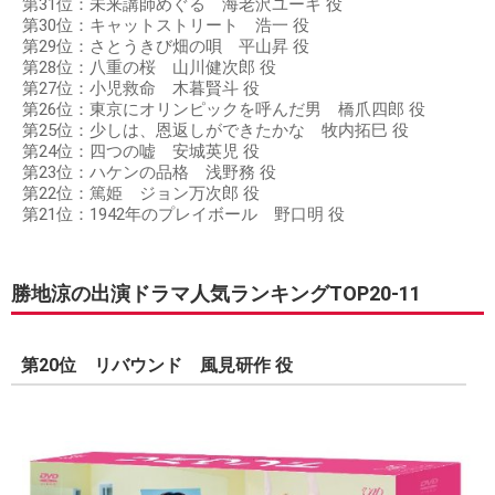
第31位：未来講師めぐる 海老沢ユーキ 役
第30位：キャットストリート 浩一 役
第29位：さとうきび畑の唄 平山昇 役
第28位：八重の桜 山川健次郎 役
第27位：小児救命 木暮賢斗 役
第26位：東京にオリンピックを呼んだ男 橋爪四郎 役
第25位：少しは、恩返しができたかな 牧内拓巳 役
第24位：四つの嘘 安城英児 役
第23位：ハケンの品格 浅野務 役
第22位：篤姫 ジョン万次郎 役
第21位：1942年のプレイボール 野口明 役
勝地涼の出演ドラマ人気ランキングTOP20-11
第20位 リバウンド 風見研作 役