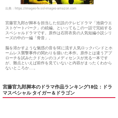
出典：
https://images-fe.ssl-images-amazon.com
宮藤官九郎が脚本を担当した伝説のテレビドラマ「池袋ウエ
ストゲートパーク」の続編。といってもこの一話で完結する
スペシャルドラマです。原作は石田衣良の人気短編小説シリ
ーズの中の一編「骨音」。
脳を溶かすような魅惑の音をSEに流す人気ロックバンドとホ
ームレス襲撃事件の関わりを描いた本作。原作とは違うアプ
ローチを試みたクドカンのコメディセンスが光る一本です
が、難点といえば前作を見ていないと内容がまったくわから
ないところか……。
宮藤官九郎脚本のドラマ作品ランキング18位：ドラ
マスペシャル タイガー＆ドラゴン