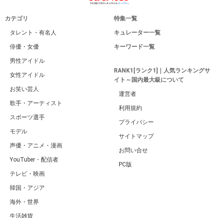
カテゴリ
特集一覧
タレント・有名人
キュレーター一覧
俳優・女優
キーワード一覧
男性アイドル
RANK1[ランク1]｜人気ランキングサ
女性アイドル
イト～国内最大級について
お笑い芸人
運営者
歌手・アーティスト
利用規約
スポーツ選手
プライバシー
モデル
サイトマップ
声優・アニメ・漫画
お問い合せ
YouTuber・配信者
PC版
テレビ・映画
韓国・アジア
海外・世界
生活雑貨