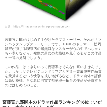
出典：
https://images-na.ssl-images-amazon.com
宮藤官九郎がはじめて手がけたラブストーリー。それが「マ
ンハッタンラブストーリー」です。TOKIOのドラマー・松岡
昌宏が演じる喫茶店の超無口なマスターが心の中でべちゃく
ちゃ喋りながら、複数の男女の恋模様を見守る姿がこの作品
の一番の見所でしょう。
この作品、はっきりいって視聴率はそんなに奮いませんでし
た。しかしザテレビジョンドラマアカデミー賞最優秀作品賞
を受賞するという快挙を成し遂げるなど、ドラマ自体の評価
は高い模様。ちなみに同賞で視聴率一桁台の作品が受賞する
のははじめてのこと。
宮藤官九郎脚本のドラマ作品ランキング16位：いだ