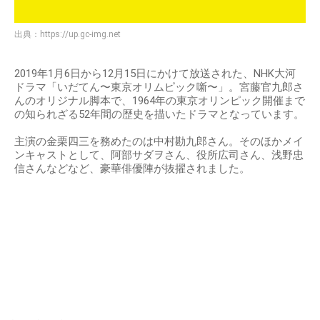
出典：
https://up.gc-img.net
2019年1月6日から12月15日にかけて放送された、NHK大河
ドラマ「いだてん〜東京オリムピック噺〜」。宮藤官九郎さ
んのオリジナル脚本で、1964年の東京オリンピック開催まで
の知られざる52年間の歴史を描いたドラマとなっています。
主演の金栗四三を務めたのは中村勘九郎さん。そのほかメイ
ンキャストとして、阿部サダヲさん、役所広司さん、浅野忠
信さんなどなど、豪華俳優陣が抜擢されました。