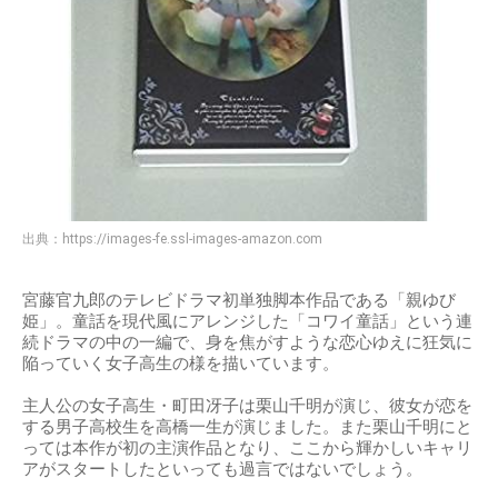
出典：
https://images-fe.ssl-images-amazon.com
宮藤官九郎のテレビドラマ初単独脚本作品である「親ゆび
姫」。童話を現代風にアレンジした「コワイ童話」という連
続ドラマの中の一編で、身を焦がすような恋心ゆえに狂気に
陥っていく女子高生の様を描いています。
主人公の女子高生・町田冴子は栗山千明が演じ、彼女が恋を
する男子高校生を高橋一生が演じました。また栗山千明にと
っては本作が初の主演作品となり、ここから輝かしいキャリ
アがスタートしたといっても過言ではないでしょう。