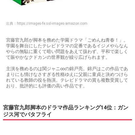
出典：
https://images-fe.ssl-images-amazon.com
宮藤官九郎が脚本を務めた学園ドラマ「ごめんね青春！」。
学園を舞台にしたテレビドラマの定番であるイジメやらなん
やらの無駄に重くて暗い問題をあえて扱わず、平和で楽しく
て賑やかなクドカンの世界観が繰り広げられます。
主演を務めるのは関ジャニ∞の錦戸亮。錦戸はこの作品であ
まりにも情けなさすぎる性格ゆえに父親に童貞と決めつけら
れている教師の役を熱演。テレビドラマの賞も複数受賞して
おり、批評的にも評価の高い作品です。
宮藤官九郎脚本のドラマ作品ランキング14位：ガン
ジス河でバタフライ