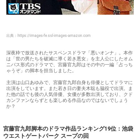
出典：
https://images-fe.ssl-images-amazon.com
深夜枠で放送されたサスペンスドラマ「悪いオンナ」。本作
は「世の男たちを破滅に導く若き悪女」を主人公にしたオム
ニバス形式のドラマで、宮藤官九郎はその中の一編「占っち
ゃうぞ」の脚本を担当しました。
主演は山口あゆみで、宮藤官九郎自身も俳優としてドラマに
出演をしています。また若き日の妻夫木聡も脇役で出演。ま
た他の話でも後の人気俳優、女優が多数出演しており、クド
カンファンならずとも楽しめる作品なのではないでしょう
か？
宮藤官九郎脚本のドラマ作品ランキング19位：池袋
ウエストゲートパーク スープの回