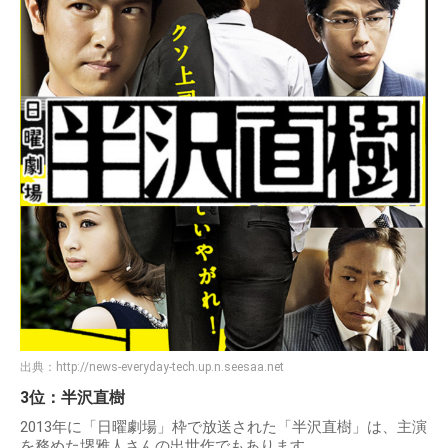
出典：
http://news-everyday-tech.up.n.seesaa.net
3位：半沢直樹
2013年に「日曜劇場」枠で放送された「半沢直樹」は、主演
を務めた堺雅人さんの出世作でもあります。