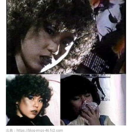
出典：
https://blog-imgs-46.fc2.com