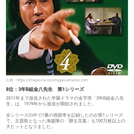
出典：
https://images-na.ssl-images-amazon.com
8位：3年B組金八先生 第1シリーズ
2011年まで放送された学園ドラマの金字塔「3年B組金八先
生」は、1979年から放送が開始されました。
全シリーズの中で1番の視聴率を記録したのが第1シリーズ
で、主題歌となった海援隊の「贈る言葉」も100万枚以上の
大ヒットとなりました。