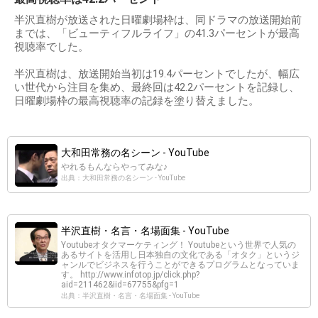
半沢直樹が放送された日曜劇場枠は、同ドラマの放送開始前
までは、「ビューティフルライフ」の41.3パーセントが最高
視聴率でした。
半沢直樹は、放送開始当初は19.4パーセントでしたが、幅広
い世代から注目を集め、最終回は42.2パーセントを記録し、
日曜劇場枠の最高視聴率の記録を塗り替えました。
大和田常務の名シーン - YouTube
やれるもんならやってみな♪
出典：大和田常務の名シーン - YouTube
半沢直樹・名言・名場面集 - YouTube
Youtubeオタクマーケティング！ Youtubeという世界で人気の
あるサイトを活用し日本独自の文化である「オタク」というジ
ャンルでビジネスを行うことができるプログラムとなっていま
す。 http://www.infotop.jp/click.php?
aid=211462&iid=67755&pfg=1
出典：半沢直樹・名言・名場面集 - YouTube