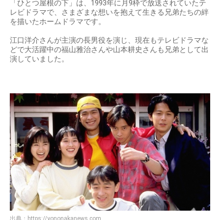
「ひとつ屋根の下」は、1993年に月9枠で放送されていたテ
レビドラマで、さまざまな想いを抱えて生きる兄弟たちの絆
を描いたホームドラマです。
江口洋介さんが主演の長男役を演じ、現在もテレビドラマな
どで大活躍中の福山雅治さんや山本耕史さんも兄弟として出
演していました。
出典：
https://yononakanews.com