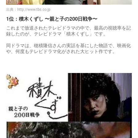
出典：
http://www.tbs.co.jp
1位：積木くずし 〜親と子の200日戦争〜
これまで放送されたテレビドラマの中で、最高の視聴率を記
録したのが、テレビドラマ「積木くずし」です。
同ドラマは、穂積隆信さんの実話を基にした物語で、映画化
や、何度もテレビドラマ化がされた大ヒット作です。