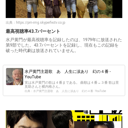
出典：
https://pm-img.skyperfectv.co.jp
最高視聴率43.7パーセント
水戸黄門が最高視聴率を記録したのは、1979年に放送された
第9部でした。43.7パーセントを記録し、現在もこの記録を
破った時代劇は放送されていません。
水戸黄門主題歌 あゝ人生に涙あり 幻の４番 -
YouTube
実は水戸黄門の歌は４番まである。 曲順は４番→３番 歌は里
見助さんと横内格さん。
出典：水戸黄門主題歌 あゝ人生に涙あり 幻の４番 - YouTube