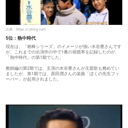
出典：
https://i.ytimg.com
5位：熱中時代
現在は、「相棒シリーズ」のイメージが強い水谷豊さんです
が、これまでの出演作の中で1番の視聴率を記録したのが、
「熱中時代」の第1期でした。
教師編の第2期では、主演の水谷豊さんが主題歌も務めてい
ましたが、第1期では、原田潤さんの楽曲「ぼくの先生フィ
ーバー」が起用されました。