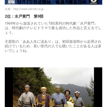
出典：
http://www.cal-net.co.jp
2位：水戸黄門 第9部
1969年から放送されていたTBS系列の時代劇「水戸黄門」
は、時代劇のテレビドラマで最も成功した作品と言えるでし
ょう。
主題歌の「ああ人生に涙あり」は、初回放送時から起用され
続けているため、若い世代の人でも聴いたことがある人は多
いでしょうね。