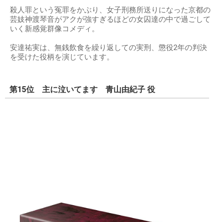
殺人罪という冤罪をかぶり、女子刑務所送りになった京都の
芸妓神渡琴音がアクが強すぎるほどの女囚達の中で過ごして
いく新感覚群像コメディ。
安達祐実は、無銭飲食を繰り返しての実刑、懲役2年の判決
を受けた役柄を演じています。
第15位 主に泣いてます 青山由紀子 役