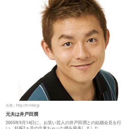
出典：
http://tv-rider.jp
元夫は井戸田潤
2005年9月14日に、お笑い芸人の井戸田潤との結婚会見を行
い、妊娠2ヵ月の出来ちゃった婚を発表しました。