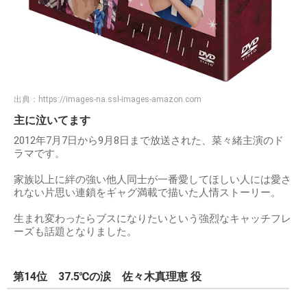
出典：
https://images-na.ssl-images-amazon.com
主に泣いてます
2012年7月7日から9月8日まで放送された、菜々緒主演のド
ラマです。
家族以上に絆の強い他人同士が一番愛してほしい人には愛さ
れない片思い連鎖をギャグ満載で描いた人情ストーリー。
生まれ変わったらブスになりたいという強烈なキャッチフレ
ーズも話題となりました。
第14位 37.5℃の涙 佐々木真理恵 役