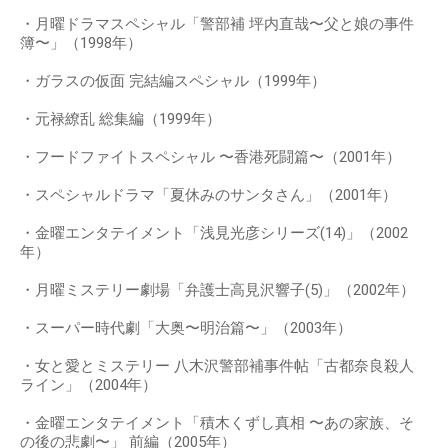
・月曜ドラマスペシャル「警部補 坪内直哉〜父と娘の事件
簿〜」（1998年）
・ガラスの仮面 完結編スペシャル（1999年）
・元禄繚乱 総集編（1999年）
・フードファイトスペシャル 〜香港死闘篇〜（2001年）
・スペシャルドラマ「夏休みのサンタさん」（2001年）
・金曜エンタテイメント「浅見光彦シリーズ(14)」（2002
年）
・月曜ミステリー劇場「弁護士高見沢響子(5)」（2002年）
・スーパー時代劇「大奥〜明治篇〜」（2003年）
・女と愛とミステリー 八木沢警部補事件帖「古都奈良殺人
ライン」（2004年）
・金曜エンタテイメント「積木くずし真相 〜あの家族、そ
の後の悲劇〜」 前編（2005年）