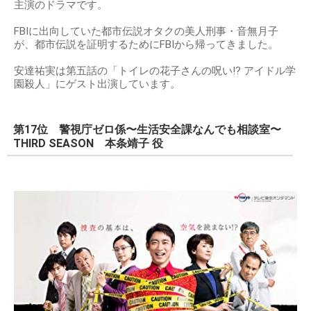
主演のドラマです。
FBIに出向していた都市伝説オタクの美人刑事・音無月子
が、都市伝説を証明するためにFBIから帰ってきました。
安達祐実は第五話の「トイレの花子さんの呪い!? アイドル学
園殺人」にゲスト出演しています。
第17位 警視庁ゼロ係〜生活安全課なんでも相談室〜
THIRD SEASON 本条靖子 役