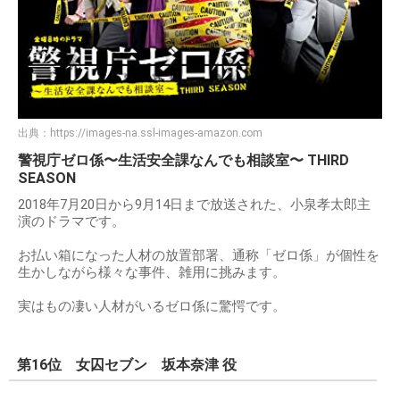
出典：
https://images-na.ssl-images-amazon.com
警視庁ゼロ係〜生活安全課なんでも相談室〜 THIRD
SEASON
2018年7月20日から9月14日まで放送された、小泉孝太郎主
演のドラマです。
お払い箱になった人材の放置部署、通称「ゼロ係」が個性を
生かしながら様々な事件、雑用に挑みます。
実はもの凄い人材がいるゼロ係に驚愕です。
第16位 女囚セブン 坂本奈津 役