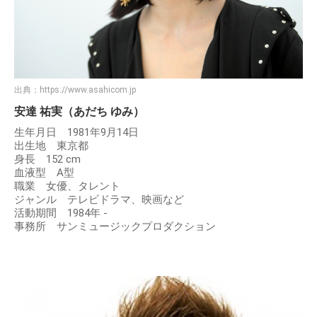
出典：
https://www.asahicom.jp
安達 祐実（あだち ゆみ）
生年月日 1981年9月14日
出生地 東京都
身長 152 cm
血液型 A型
職業 女優、タレント
ジャンル テレビドラマ、映画など
活動期間 1984年 -
事務所 サンミュージックプロダクション