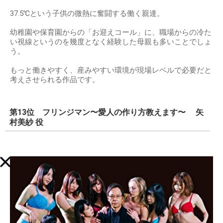
37.5℃という子供の微熱に奮闘する働く親達。
幼稚園や保育園からの「お迎えコール」に、職場からの冷た
い視線というのを幾度となく経験した母親も多いことでしょ
う。
もっと働きやすく、産みやすい環境が現場レベルで必要だと
考えさせられる作品です。
第13位 フリンジマン〜愛人の作り方教えます〜 矢
村美紗 役