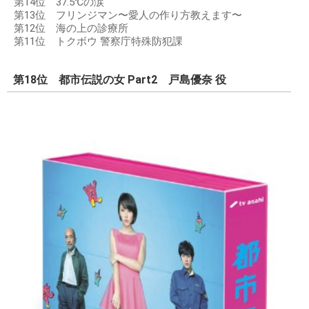
第14位 37.5℃の涙
第13位 フリンジマン〜愛人の作り方教えます〜
第12位 海の上の診療所
第11位 トクボウ 警察庁特殊防犯課
第18位 都市伝説の女 Part2 戸島優奈 役