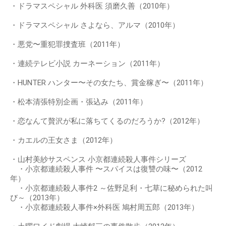
・ドラマスペシャル 外科医 須磨久善（2010年）
・ドラマスペシャル さよなら、アルマ（2010年）
・悪党〜重犯罪捜査班（2011年）
・連続テレビ小説 カーネーション（2011年）
・HUNTER ハンター〜その女たち、賞金稼ぎ〜（2011年）
・松本清張特別企画・張込み（2011年）
・恋なんて贅沢が私に落ちてくるのだろうか?（2012年）
・カエルの王女さま（2012年）
・山村美紗サスペンス 小京都連続殺人事件シリーズ
・小京都連続殺人事件 〜スパイスは復讐の味〜（2012
年）
・小京都連続殺人事件2 ～佐野足利・七草に秘められた叫
び～（2013年）
・小京都連続殺人事件×外科医 鳩村周五郎（2013年）