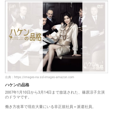
出典：
https://images-na.ssl-images-amazon.com
ハケンの品格
2007年1月10日から3月14日まで放送された、篠原涼子主演
のドラマです。
働き方改革で現在大量にいる非正規社員＝派遣社員。