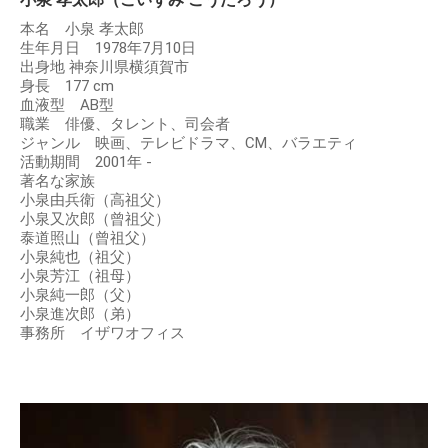
本名 小泉 孝太郎
生年月日 1978年7月10日
出身地 神奈川県横須賀市
身長 177 cm
血液型 AB型
職業 俳優、タレント、司会者
ジャンル 映画、テレビドラマ、CM、バラエティ
活動期間 2001年 -
著名な家族
小泉由兵衛（高祖父）
小泉又次郎（曾祖父）
泰道照山（曾祖父）
小泉純也（祖父）
小泉芳江（祖母）
小泉純一郎（父）
小泉進次郎（弟）
事務所 イザワオフィス