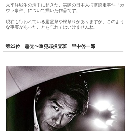
太平洋戦争の渦中に起きた、実際の日本人捕虜脱走事件「カ
ウラ事件」について描いた作品です。
現在も行われている慰霊祭や桜祭りがありますが、このよう
な事実があったことを忘れてはいけませんね。
第23位 悪党〜重犯罪捜査班 里中啓一郎