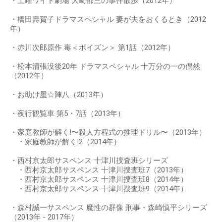
・土曜ワイド劇場 大崎郁三の事件散歩（2012年）
・橋田壽賀子ドラマスペシャル 妻が夫をおくるとき（2012
年）
・赤川次郎原作 毒＜ポイズン＞ 第1話（2012年）
・松本清張没後20年 ドラマスペシャル 十万分の一の偶然
（2012年）
・お助け屋☆陣八（2013年）
・夜行観覧車 第5・7話（2013年）
・家庭教師が解く!〜殺人方程式の推理ドリル〜（2013年）
・家庭教師が解く!2（2014年）
・西村京太郎サスペンス 十津川捜査班シリーズ
・西村京太郎サスペンス 十津川捜査班7（2013年）
・西村京太郎サスペンス 十津川捜査班8（2014年）
・西村京太郎サスペンス 十津川捜査班9（2014年）
・森村誠一サスペンス 魔性の群像 刑事・森崎慎平シリーズ
（2013年 - 2017年）