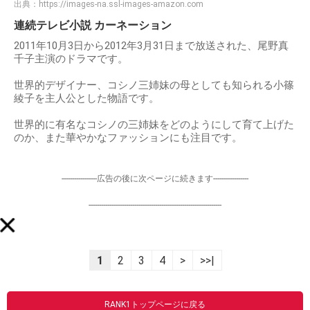
出典：
https://images-na.ssl-images-amazon.com
連続テレビ小説 カーネーション
2011年10月3日から2012年3月31日まで放送された、尾野真
千子主演のドラマです。
世界的デザイナー、コシノ三姉妹の母としても知られる小篠
綾子を主人公とした物語です。
世界的に有名なコシノの三姉妹をどのようにして育て上げた
のか、また華やかなファッションにも注目です。
-----------------広告の後に次ページに続きます-----------------
----------------------------------------------------------------
1
2
3
4
>
>>|
RANK1トップページに戻る