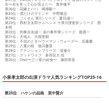
生〜光を失って心が見えた〜 青井修平
第36位：花嫁とパパ 鳴海駿一
第35位：僕だけのマドンナ 中野隆志
第34位：ごくせん 第3シリーズ 夏目誠一
第33位：西村京太郎サスペンス 十津川捜査班シリーズ 西
本明
第32位：刑事吉永誠一 涙の事件簿シリーズ 鑑貴一
第31位：天地人 大国実頼
第30位：不信のとき〜ウーマン・ウォーズ〜 近藤慶
第29位：八重の桜 徳川慶喜
第28位：アテンションプリーズ 堤修介
第27位：グッドワイフ 多田征大 役
第26位：Chef〜三ツ星の給食〜 篠田章吾
小泉孝太郎の出演ドラマ人気ランキングTOP25-16
第25位 ハケンの品格 里中賢介