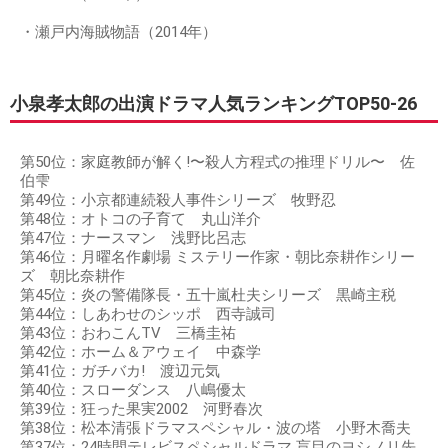
・瀬戸内海賊物語（2014年）
小泉孝太郎の出演ドラマ人気ランキングTOP50-26
第50位：家庭教師が解く!〜殺人方程式の推理ドリル〜 佐
伯雫
第49位：小京都連続殺人事件シリーズ 牧野忍
第48位：オトコの子育て 丸山洋介
第47位：ナースマン 浅野比呂志
第46位：月曜名作劇場 ミステリー作家・朝比奈耕作シリー
ズ 朝比奈耕作
第45位：炎の警備隊長・五十嵐杜夫シリーズ 黒崎主税
第44位：しあわせのシッポ 西寺誠司
第43位：おわこんTV 三橋圭祐
第42位：ホーム＆アウェイ 中森学
第41位：ガチバカ! 渡辺元気
第40位：スローダンス 八嶋優太
第39位：狂った果実2002 河野春次
第38位：松本清張ドラマスペシャル・波の塔 小野木喬夫
第37位：24時間テレビスペシャルドラマ 盲目のヨシノリ先