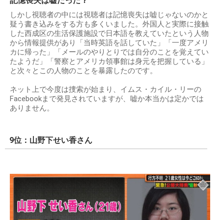
記憶喪失は嘘だった？
しかし視聴者の中には視聴者は記憶喪失は嘘じゃないのかと
疑う書き込みをする方も多くいました。外国人と実際に接触
した西成区の生活保護施設で日本語を教えていたという人物
から情報提供があり「当時英語を話していた」「一度アメリ
カに帰った」「メールのやりとりでは自分のことを覚えてい
たようだ」「警察とアメリカ領事館は身元を把握している」
と次々とこの人物のことを暴露したのです。
ネット上で今度は捜索が始まり、イムス・カイル・リーの
Facebookまで発見されていますが、嘘か本当かは定かでは
ありません。
9位：山野下せい香さん