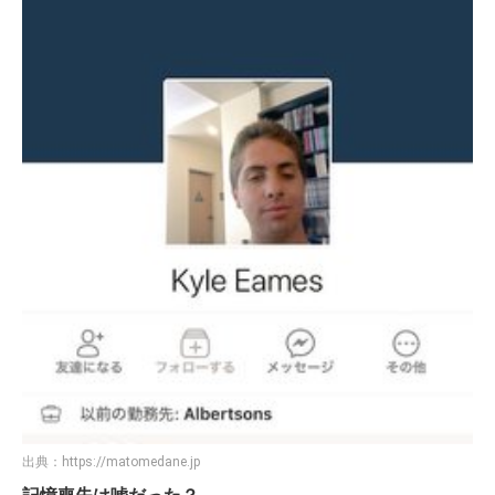
出典：
https://matomedane.jp