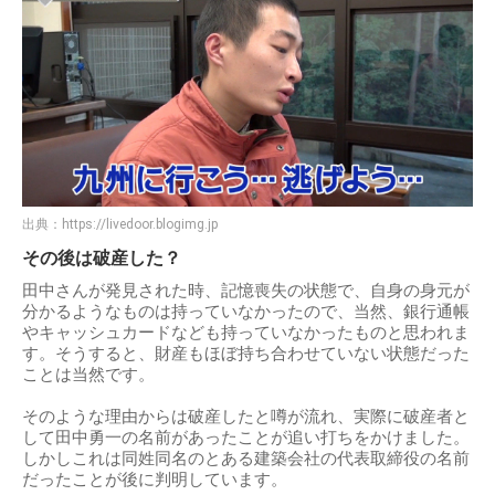
出典：
https://livedoor.blogimg.jp
その後は破産した？
田中さんが発見された時、記憶喪失の状態で、自身の身元が
分かるようなものは持っていなかったので、当然、銀行通帳
やキャッシュカードなども持っていなかったものと思われま
す。そうすると、財産もほぼ持ち合わせていない状態だった
ことは当然です。
そのような理由からは破産したと噂が流れ、実際に破産者と
して田中勇一の名前があったことが追い打ちをかけました。
しかしこれは同姓同名のとある建築会社の代表取締役の名前
だったことが後に判明しています。