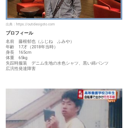
出典：
https://outidesigoto.com
プロフィール
名前 藤根郁也（ふじね ふみや）
年齢 17才（2018年当時）
身長 165cm
体重 65kg
失踪時服装 デニム生地の水色シャツ、黒い綿パンツ
広汎性発達障害