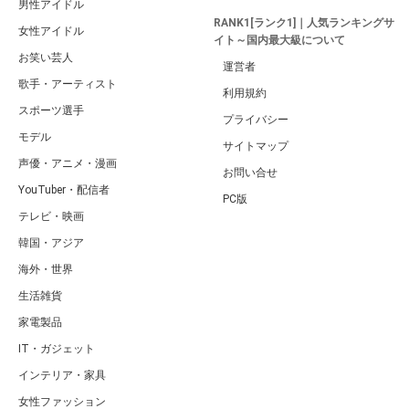
男性アイドル
RANK1[ランク1]｜人気ランキングサ
女性アイドル
イト～国内最大級について
お笑い芸人
運営者
歌手・アーティスト
利用規約
スポーツ選手
プライバシー
モデル
サイトマップ
声優・アニメ・漫画
お問い合せ
YouTuber・配信者
PC版
テレビ・映画
韓国・アジア
海外・世界
生活雑貨
家電製品
IT・ガジェット
インテリア・家具
女性ファッション