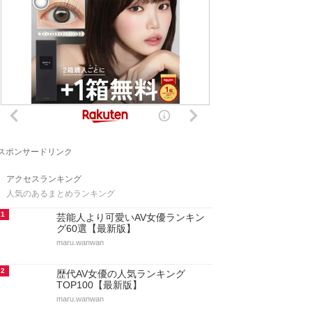
スポンサードリンク
アクセスランキング
人気のあるまとめランキング
1
芸能人より可愛いAV女優ランキン
グ60選【最新版】
maru.wanwan
2
歴代AV女優の人気ランキング
TOP100【最新版】
maru.wanwan