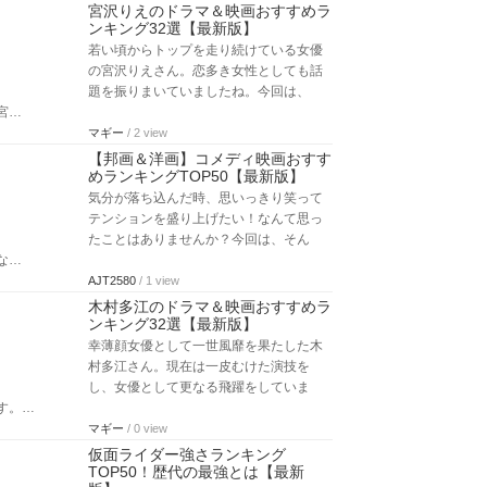
宮沢りえのドラマ＆映画おすすめラ
ンキング32選【最新版】
若い頃からトップを走り続けている女優
の宮沢りえさん。恋多き女性としても話
題を振りまいていましたね。今回は、
宮…
マギー
/ 2 view
【邦画＆洋画】コメディ映画おすす
めランキングTOP50【最新版】
気分が落ち込んだ時、思いっきり笑って
テンションを盛り上げたい！なんて思っ
たことはありませんか？今回は、そん
な…
AJT2580
/ 1 view
木村多江のドラマ＆映画おすすめラ
ンキング32選【最新版】
幸薄顔女優として一世風靡を果たした木
村多江さん。現在は一皮むけた演技を
し、女優として更なる飛躍をしていま
す。…
マギー
/ 0 view
仮面ライダー強さランキング
TOP50！歴代の最強とは【最新