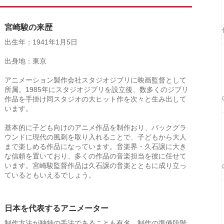
宮崎駿の来歴
出生年：1941年1月5日
出身地：東京
アニメーション製作会社スタジオジブリに映画監督として
所属。1985年にスタジオジブリを設立後、数多くのジブリ
作品を手掛け同スタジオの大ヒット作を次々と生み出して
います。
基本的に子ども向けのアニメ作品を制作おり、バックグラ
ウンドに現代の風刺を取り入れることで、子どもから大人
まで楽しめる作品になっています。音楽界・久石譲に大き
な信頼を置いており、多くの作品の音楽担当を彼に任せて
います。宮崎駿監督作品は久石譲の音楽とともに成り立っ
ているともいえるでしょう。
日本を代表するアニメーター
制作方法が独特の手法であることも有名。制作の準備段階